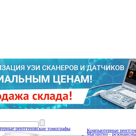
ГА
ерные рентгеновские томографы
Компьютерные рентген
Магнитно - резонансн