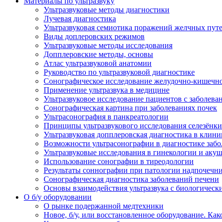
Материалы по ультразвуку
Ультразвуковые методы диагностики
Лучевая диагностика
Ультразвуковая семиотика поражений желчных пут
Виды доплеровских режимов
Ультразвуковые методы исследования
Допплеровские методы, основы
Атлас ультразвуковой анатомии
Руководство по ультразвуковой диагностике
Сонографическое исследование желудочно-кишечно
Применение ультразвука в медицине
Ультразвуковое исследование пациентов с заболев
Сонографическая картина при заболеваниях почек
Ультрасонография в панкреатологии
Принципы ультразвукового исследования селезёнки
Ультразвуковая допплеровская диагностика в клини
Возможности ультрасонографии в диагностике заб
Ультразвуковые исследования в гинекологии и акуш
Использование сонографии в тиреодологии
Результаты соннографии при патологии надпочечн
Сонографическая диагностика заболеваний печени
Основы взаимодействия ультразвука с биологическ
O б/у оборудовании
О рынке подержанной медтехники
Новое, б/у, или восстановленное оборудование. Как