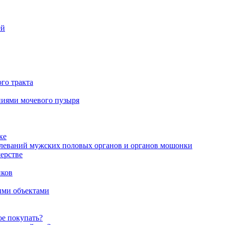
ей
го тракта
аниями мочевого пузыря
ке
олеваний мужских половых органов и органов мошонки
ерстве
иков
ими объектами
ое покупать?