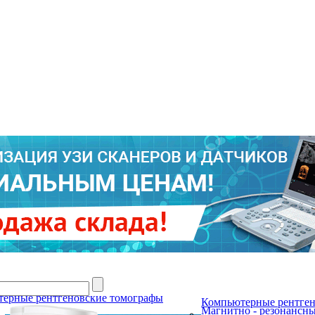
Г
ерные рентгеновские томографы
Компьютерные рентген
Магнитно - резонансн