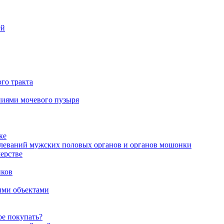
ей
го тракта
аниями мочевого пузыря
ке
олеваний мужских половых органов и органов мошонки
ерстве
иков
ими объектами
ое покупать?