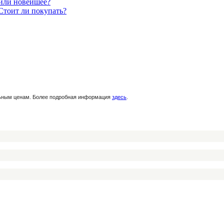
 или новейшее?
Стоит ли покупать?
льным ценам. Более подробная информация
здесь
.