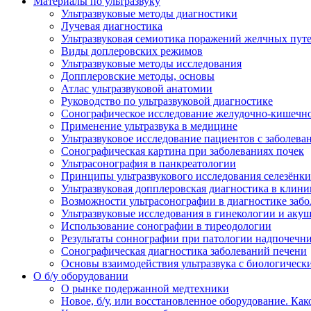
Материалы по ультразвуку
Ультразвуковые методы диагностики
Лучевая диагностика
Ультразвуковая семиотика поражений желчных пут
Виды доплеровских режимов
Ультразвуковые методы исследования
Допплеровские методы, основы
Атлас ультразвуковой анатомии
Руководство по ультразвуковой диагностике
Сонографическое исследование желудочно-кишечно
Применение ультразвука в медицине
Ультразвуковое исследование пациентов с заболев
Сонографическая картина при заболеваниях почек
Ультрасонография в панкреатологии
Принципы ультразвукового исследования селезёнки
Ультразвуковая допплеровская диагностика в клини
Возможности ультрасонографии в диагностике заб
Ультразвуковые исследования в гинекологии и акуш
Использование сонографии в тиреодологии
Результаты соннографии при патологии надпочечн
Сонографическая диагностика заболеваний печени
Основы взаимодействия ультразвука с биологическ
O б/у оборудовании
О рынке подержанной медтехники
Новое, б/у, или восстановленное оборудование. Как