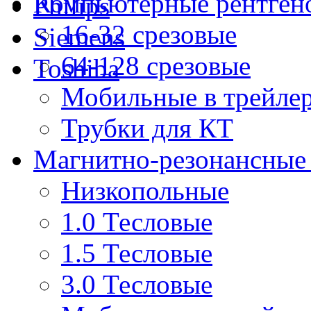
Компьютерные рентген
Philips
16-32 срезовые
Siemens
64-128 срезовые
Toshiba
Мобильные в трейле
Трубки для КТ
Магнитно-резонансные
Низкопольные
1.0 Тесловые
1.5 Тесловые
3.0 Тесловые