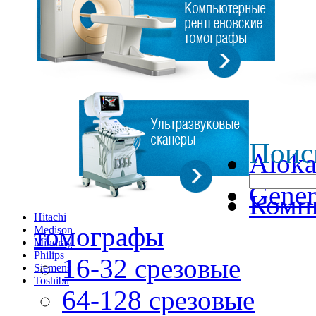
Поис
Alok
Gener
Комп
Hitachi
томографы
Medison
Mindray
Philips
16-32 срезовые
Siemens
Toshiba
64-128 срезовые