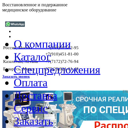
Восстановленное и подержанное
медицинское оборудование
О компании
Россия, Москва
+7(499)405-02-95
Каталог
+7(910)451-81-00
Казахстан, Астана
+7(7172)72-76-94
Спецпредложения
Беларусь, Минск
+375(25)921-01-40
Заказать звонок
Оплата
Доставка
ГАРАНТИИ
Сервис
Заказать