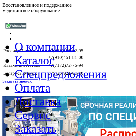
Восстановленное и подержанное
медицинское оборудование
О компании
Россия, Москва
+7(499)405-02-95
Каталог
+7(910)451-81-00
Казахстан, Астана
+7(7172)72-76-94
Спецпредложения
Беларусь, Минск
+375(25)921-01-40
Заказать звонок
Оплата
Доставка
Сервис
Заказать