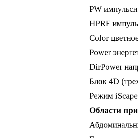
PW импульсн
HPRF импуль
Color цветно
Power энерге
DirPower нап
Блок 4D (тре
Режим iScap
Области при
Абдоминальн