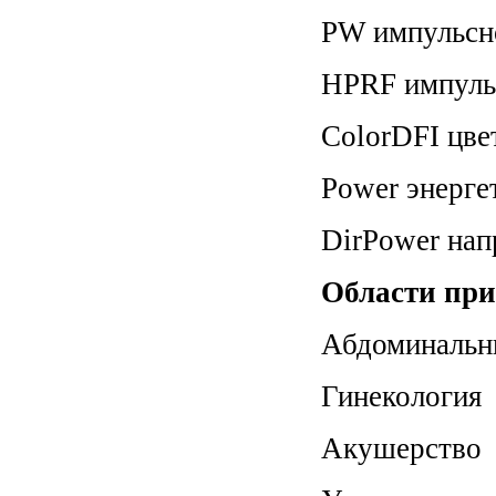
PW импульсн
HPRF импуль
ColorDFI цве
Power энерге
DirPower нап
Области при
Абдоминальн
Гинекология
Акушерство