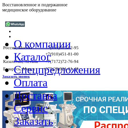
Восстановленное и подержанное
медицинское оборудование
О компании
Россия, Москва
+7(499)405-02-95
Каталог
+7(910)451-81-00
Казахстан, Астана
+7(7172)72-76-94
Спецпредложения
Беларусь, Минск
+375(25)921-01-40
Заказать звонок
Оплата
Доставка
Г
Сервис
Заказать