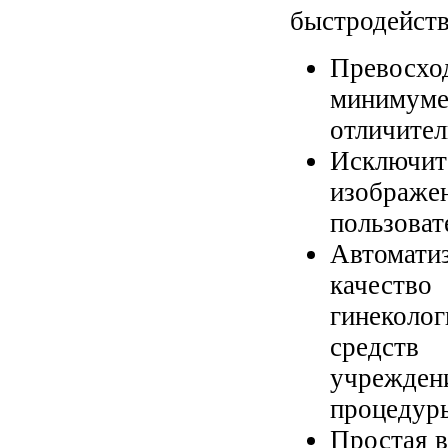
быстродейств
Превосхо
минимум
отличител
Исключит
изображе
пользоват
Автомати
качест
гинеколо
средств
учрежде
процедуры
Простая в