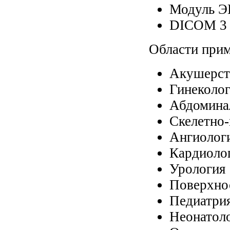
Модуль Э
DICOM 3 –
Области прим
Акушерст
Гинеколо
Абдомина
Скелетно
Ангиолог
Кардиоло
Урология
Поверхно
Педиатри
Неонатол