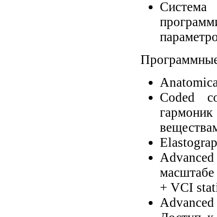
Система
программ
параметро
Программные
Anatomic
Coded c
гармони
вещества
Elastogra
Advanced
масштабе 
+ VCI stat
Advanced