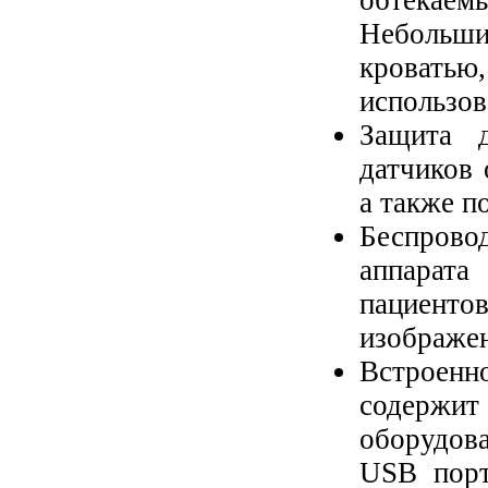
обтекаем
Небольши
кроватью
использов
Защита д
датчиков 
а также п
Беспрово
аппарата
пациент
изображе
Встроенн
содерж
оборудов
USB порт