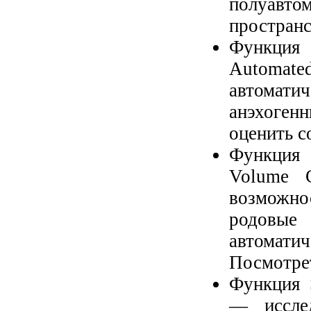
полуавто
пространс
Функция
Automate
автомат
анэхоген
оценить с
Функция
Volume 
возможно
родовы
автоматич
Посмотре
Функция S
— иссле