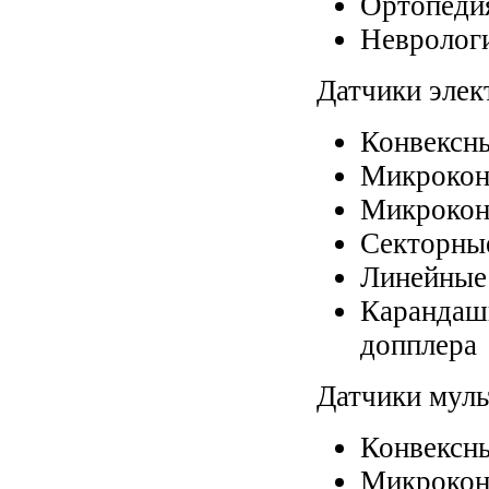
Ортопеди
Невролог
Датчики элек
Конвексны
Микрокон
Микрокон
Cекторны
Линейные
Каранда
допплера
Датчики муль
Конвексн
Микрокон