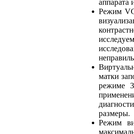
аппарата 
Режим VCI
визуали
контраст
исследуе
исслед
неправил
Виртуаль
матки зап
режиме 3
примене
диагности
размеры.
Режим ви
максима