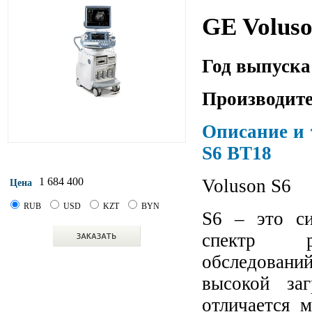
GE Voluso
Год выпуска
Производите
Описание и 
S6 BT18
Voluson S6
1 684 400
Цена
RUB
USD
KZT
BYN
S6 – это си
спектр ру
обследовани
высокой заг
отличается м