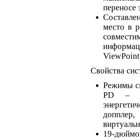
переносе 
Составлен
место в 
совмести
информа
ViewPoint
Свойства сис
Режимы с
PD – эн
энергети
допплер
виртуальн
19-дюйм