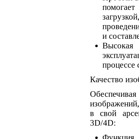
помогае
загрузкой
проведени
и составл
Высокая
эксплуат
процессе 
Качество изо
Обеспечива
изображений,
в свой арс
3D/4D:
Функция 