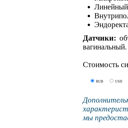
Линейный
Внутрипо
Эндорект
Датчики:
об
вагинальный.
Стоимость с
RUB
USD
Дополните
характерист
мы предостав