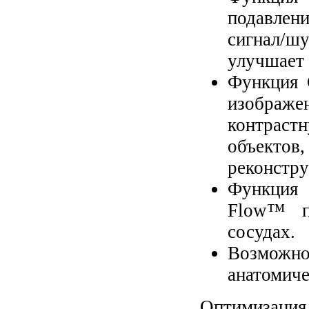
подавлен
сигнал/ш
улучшает 
Функция 
изображе
контрас
объектов
реконстру
Функция
Flow™ п
сосудах.
Возможн
анатомиче
Оптимизация 