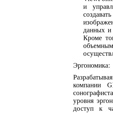
и управл
создава
изображен
данных и
Кроме то
объемн
осуществ
Эргономика:
Разрабатыва
компании G
сонографис
уровня эрго
доступ к ч