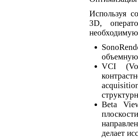
Используя с
3D, операт
необходимую
SonoRen
объемную
VCI (Vo
контраст
acquisiti
структурн
Beta Vie
плоскос
направлен
делает ис