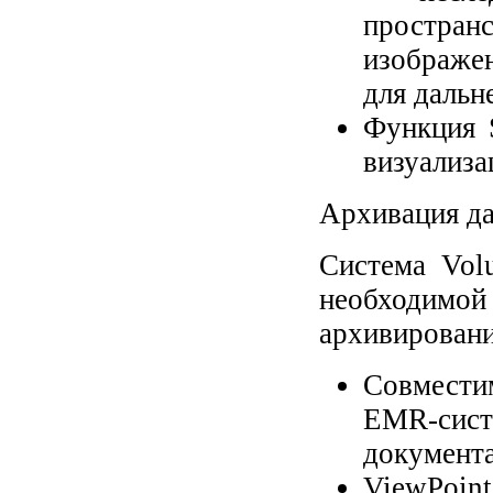
простр
изображе
для дальн
Функция 
визуализа
Архивация да
Система Vol
необходимо
архивировани
Совмести
EMR-си
документ
ViewPoint