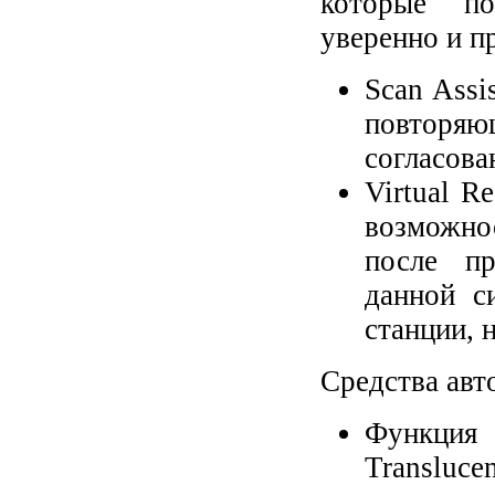
которые по
уверенно и п
Scan Assi
повторя
согласова
Virtual R
возможно
после п
данной с
станции, 
Средства авт
Функция
Transl