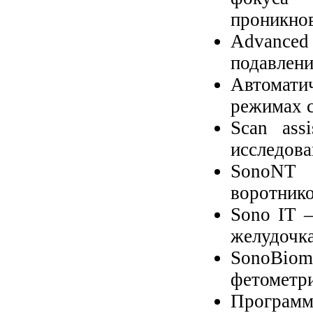
проникно
Advance
подавлени
Автомати
режимах 
Scan ass
исследова
SonoNT 
воротнико
Sono IT –
желудочк
SonoBiom
фетометри
Программ