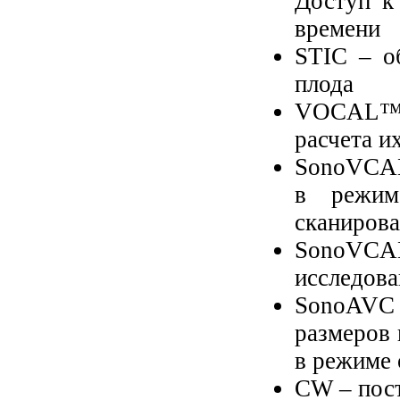
Доступ к
времени
STIC – о
плода
VOCAL™ –
расчета и
SonoVCAD 
в режим
сканирова
SonoVCAD
исследова
SonoAVC f
размеров 
в режиме
CW – пос