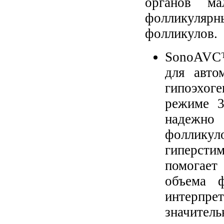
органов ма
фолликуляр
фолликулов.
SonoAVC™f
для авто
гипоэхоге
режиме 
надежно 
фоллик
гиперст
помогает
объема ф
интерпре
значите