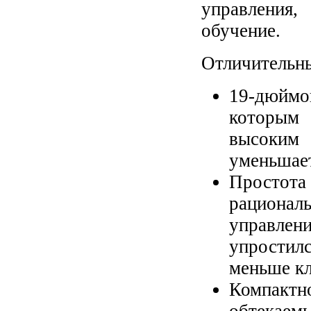
управления,
обучение.
Отличительны
19-дюйм
которым 
высоким 
уменьшает
Простот
рациона
управле
упростил
меньше к
Компактн