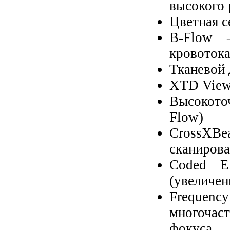
высокого
Цветная с
B-Flow 
кровоток
Тканевой
XTD View
Высокот
Flow)
CrossXBe
сканиров
Coded Ex
(увеличен
Frequency
многочас
фокуса 