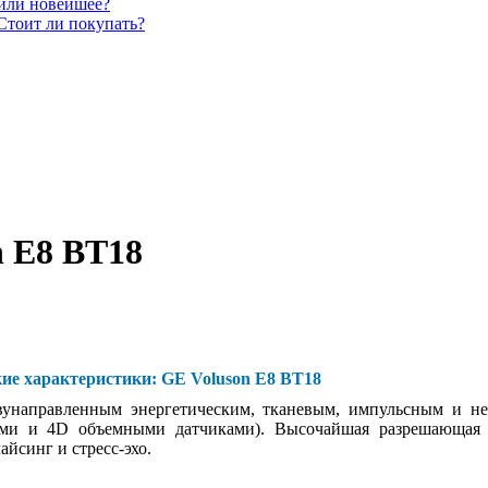
 или новейшее?
Стоит ли покупать?
n E8 BT18
кие характеристики: GE Voluson E8 BT18
вунаправленным энергетическим, тканевым, импульсным и н
ми и 4D объемными датчиками). Высочайшая разрешающая с
айсинг и стресс-эхо.