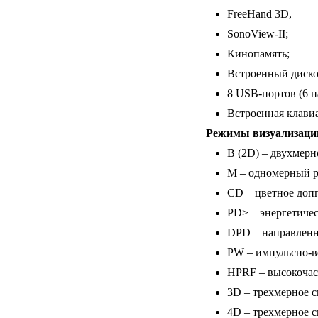
FreeHand 3D,
SonoView-II;
Кинопамять;
Встроенный диск
8 USB-портов (6 н
Встроенная клавиа
Режимы визуализаци
B (2D) – двухмерн
M – одномерный р
CD – цветное доп
PD> – энергетиче
DPD – направленн
PW – импульсно-в
HPRF – высокочас
3D – трехмерное с
4D – трехмерное 