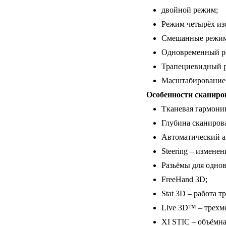
двойной режим;
Режим четырёх из
Смешанные режим
Одновременный ре
Трапециевидный р
Масштабирование
Особенности сканиро
Тканевая гармоник
Глубина сканирова
Автоматический а
Steering – измене
Разьёмы для однов
FreeHand 3D;
Stat 3D – работа 
Live 3D™ – трехм
XI STIC – объёмна