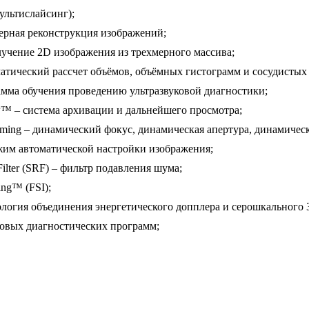
мультислайсинг);
ерная реконструкция изображений;
лучение 2D изображения из трехмерного массива;
ический рассчет объёмов, объёмных гистограмм и сосудистых 
амма обучения проведению ультразвуковой диагностики;
™ – система архивации и дальнейшего просмотра;
ming – динамический фокус, динамическая апертура, динамическ
жим автоматической настройки изображения;
Filter (SRF) – фильтр подавления шума;
ing™ (FSI);
ология объединения энергетического допплера и серошкального 
ковых диагностических программ;
: