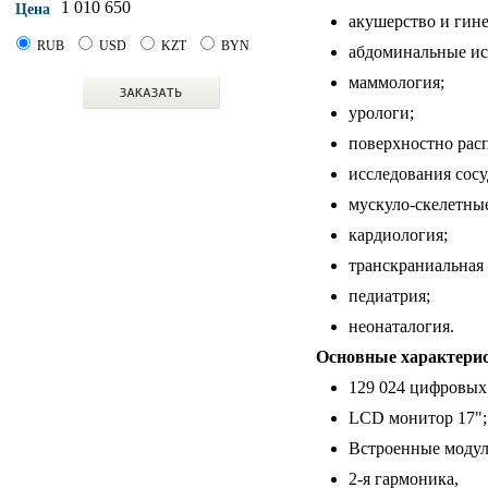
1 010 650
Цена
акушерство и гине
RUB
USD
KZT
BYN
абдоминальные ис
маммология;
урологи;
поверхностно рас
исследования сосу
мускуло-скелетны
кардиология;
транскраниальная
педиатрия;
неонаталогия.
Основные характерис
129 024 цифровых 
LCD монитор 17";
Встроенные модули
2-я гармоника,