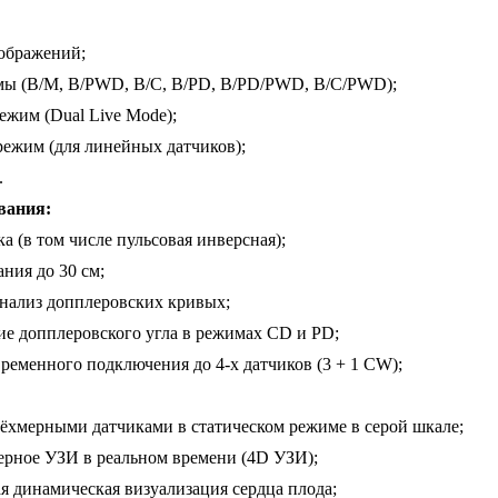
ображений;
ы (B/M, B/PWD, B/C, B/PD, B/PD/PWD, B/C/PWD);
жим (Dual Live Mode);
ежим (для линейных датчиков);
.
вания:
а (в том числе пульсовая инверсная);
ния до 30 см;
нализ допплеровских кривых;
ние допплеровского угла в режимах CD и PD;
ременного подключения до 4-х датчиков (3 + 1 CW);
трёхмерными датчиками в статическом режиме в серой шкале;
ерное УЗИ в реальном времени (4D УЗИ);
я динамическая визуализация сердца плода;