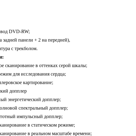
овод DVD-RW;
а задней панели + 2 на передней),
тура с трекболом.
и:
ое сканирование в оттенках серой шкалы;
ежим для исследования сердца;
плеровское картирование;
ский допплер
ый энергетический допплер;
олновой спектральный допплер;
тотный импульсный допплер;
канирование в статическом режиме;
сканирование в реальном масштабе времени;