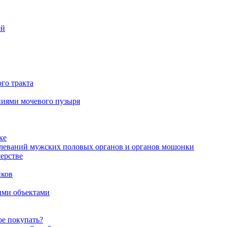
ей
го тракта
аниями мочевого пузыря
ке
олеваний мужских половых органов и органов мошонки
ерстве
иков
ими объектами
ое покупать?