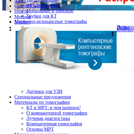
Aloka
64-128 срезовые
General Electric
Мобильные в трейлере
Hitachi
Трубки для КТ
Medison
Магнитно-резонансные томографы
Mindray
Низкоп
Philips
Компьют
Датчики для УЗИ
Cпециальные предложения
Материалы по томографии
КТ и МРТ: в чем разница?
О компьютерной томографии
Лучевая диагностика
Компьютерная томография
Основы МРТ