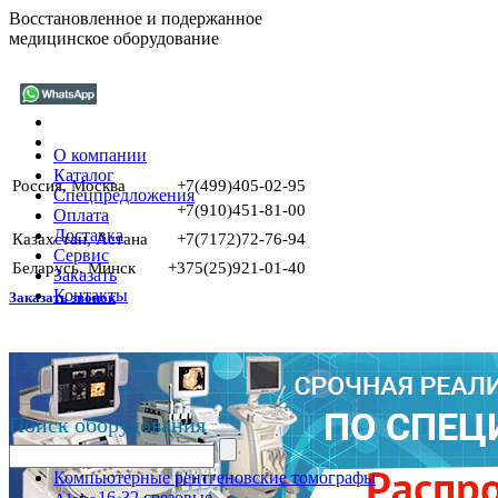
Восстановленное и подержанное
медицинское оборудование
О компании
Каталог
Россия, Москва
+7(499)405-02-95
Спецпредложения
+7(910)451-81-00
Оплата
Доставка
Казахстан, Астана
+7(7172)72-76-94
Сервис
Беларусь, Минск
+375(25)921-01-40
Заказать
Контакты
Заказать звонок
Поиск оборудования
Компьютерные рентгеновские томографы
16-32 срезовые