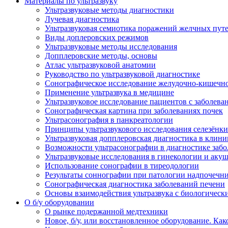
Материалы по ультразвуку
Ультразвуковые методы диагностики
Лучевая диагностика
Ультразвуковая семиотика поражений желчных пут
Виды доплеровских режимов
Ультразвуковые методы исследования
Допплеровские методы, основы
Атлас ультразвуковой анатомии
Руководство по ультразвуковой диагностике
Сонографическое исследование желудочно-кишечно
Применение ультразвука в медицине
Ультразвуковое исследование пациентов с заболев
Сонографическая картина при заболеваниях почек
Ультрасонография в панкреатологии
Принципы ультразвукового исследования селезёнки
Ультразвуковая допплеровская диагностика в клини
Возможности ультрасонографии в диагностике заб
Ультразвуковые исследования в гинекологии и акуш
Использование сонографии в тиреодологии
Результаты соннографии при патологии надпочечн
Сонографическая диагностика заболеваний печени
Основы взаимодействия ультразвука с биологическ
O б/у оборудовании
О рынке подержанной медтехники
Новое, б/у, или восстановленное оборудование. Как