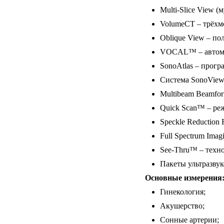
Multi-Slice View (
VolumeCT – трёхм
Oblique View – по
VOCAL™ – автомат
SonoAtlas – прогр
Система SonoView
Multibeam Beamfor
Quick Scan™ – ре
Speckle Reduction 
Full Spectrum Imag
See-Thru™ – техн
Пакеты ультразву
Основные измерения
Гинекология;
Акушерство;
Сонные артерии;