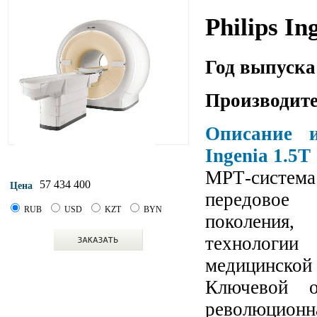
Philips In
Год выпуска
Производите
Описание и
Ingenia 1.5T
МРТ-система
57 434 400
Цена
передовое 
RUB
USD
KZT
BYN
поколения,
технологии
медицинской 
Ключевой о
революцио