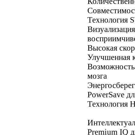
Количественн
Совместимос
Технология 
Визуализа
восприимчив
Высокая скор
Улучшенная к
Возможност
мозга
Энергосбере
PowerSave дл
Технология H
Интеллектуа
Premium IQ 