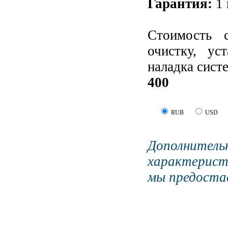
Гарантия:
1 
Стоимость 
очистку, ус
наладка сист
400
RUB
USD
Дополните
характерист
мы предостав