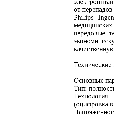
электропита
от перепадов
Philips Ing
медицински
передовые т
экономиче
качественную
Технические х
Основные па
Тип: полнос
Технология
(оцифровка в
Напряженност