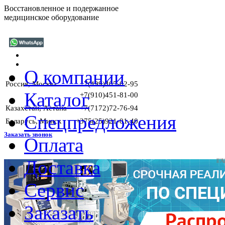
Восстановленное и подержанное
медицинское оборудование
О компании
Россия, Москва
+7(499)405-02-95
Каталог
+7(910)451-81-00
Казахстан, Астана
+7(7172)72-76-94
Спецпредложения
Беларусь, Минск
+375(25)921-01-40
Заказать звонок
Оплата
Доставка
ГАРАНТИИ
Сервис
Заказать