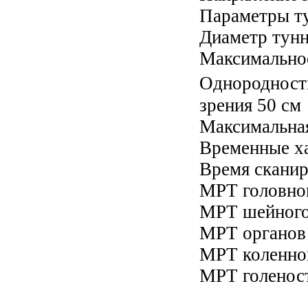
Параметры ту
Диаметр тунн
Максимальное
Однородность
зрения 50 см
Максимальная
Временные ха
Время сканир
МРТ головног
МРТ шейного 
МРТ органов
МРТ коленног
МРТ голеност