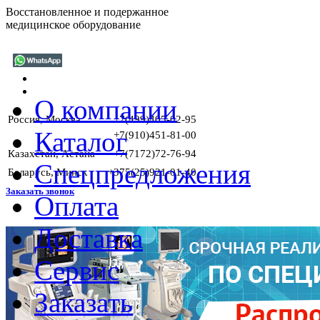
Восстановленное и подержанное
медицинское оборудование
О компании
Россия, Москва
+7(499)405-02-95
Каталог
+7(910)451-81-00
Казахстан, Астана
+7(7172)72-76-94
Спецпредложения
Беларусь, Минск
+375(25)921-01-40
Заказать звонок
Оплата
Доставка
Сервис
Заказать