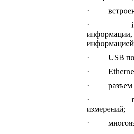
· встроенны
· i-Statio
информации,
информацией 
· USB по
· Ethernet
· разъем и 
· пакет п
измерений;
· многоязы