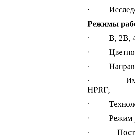
· Исследова
Режимы раб
· В, 2В, 4
· Цветной
· Направлен
· Импульс
HPRF;
· Технологи
· Режим ра
· Постоянн