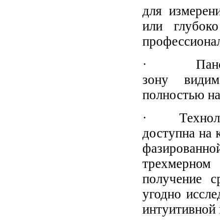
для измерен
или глубок
профессионал
· Панорамн
зону видим
полностью на
· Технологи
доступна на 
фазированной
трехмерном
получение с
угодно иссле
интуитивной 