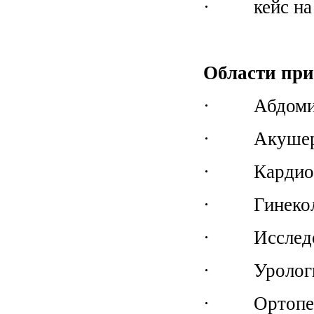
· кейс на к
Области при
· Абдомина
· Акушерск
· Кардиолог
· Гинеколог
· Исследов
· Урологич
· Ортопеди