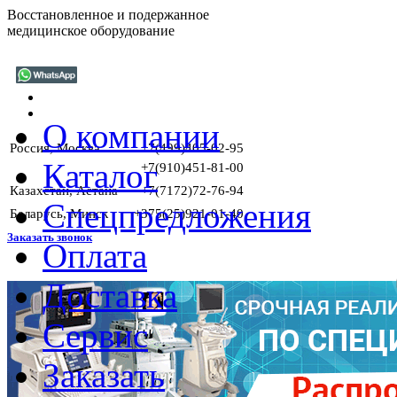
Восстановленное и подержанное
медицинское оборудование
О компании
Россия, Москва
+7(499)405-02-95
Каталог
+7(910)451-81-00
Казахстан, Астана
+7(7172)72-76-94
Спецпредложения
Беларусь, Минск
+375(25)921-01-40
Заказать звонок
Оплата
Доставка
ГАРАНТ
Сервис
Заказать