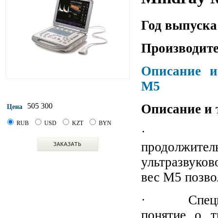
Год выпуска
Производите
Описание и
M5
Описание и 
505 300
Цена
RUB
USD
KZT
BYN
· Li-io
продолжит
ультразвуков
вес M5 позво
· Специаль
понятие о т