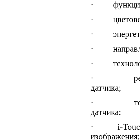
· функция
· цветовое 
· энергети
· направле
· технологи
· режим р
датчика;
· технолог
датчика;
· i-Touch –
изображения;