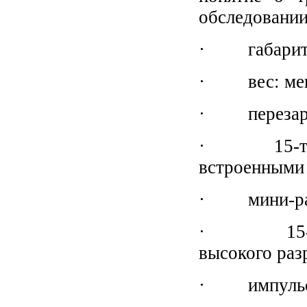
обследовании
· габариты:
· вес: менее
· перезаряж
· 15-ти дю
встроенными 
· мини-разъ
· 15-дюйм
высокого раз
· импульсн