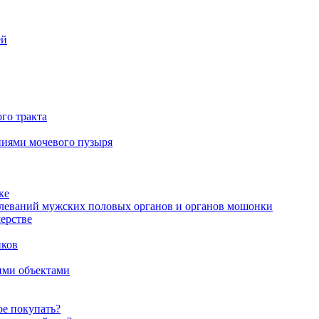
ей
го тракта
аниями мочевого пузыря
ке
олеваний мужских половых органов и органов мошонки
ерстве
иков
ими объектами
ое покупать?