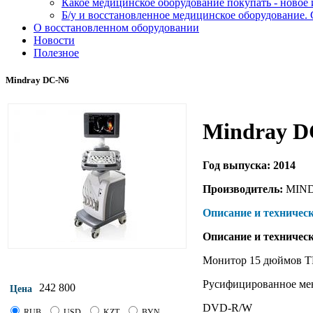
Какое медицинское оборудование покупать - новое
Б/у и восстановленное медицинское оборудование. 
О восстановленном оборудовании
Новости
Полезное
Mindray DC-N6
Mindray D
Год выпуска: 2014
Производитель:
MIN
Описание и техничес
Описание и техничес
Монитор 15 дюймов T
Русифицированное м
242 800
Цена
DVD-R/W
RUB
USD
KZT
BYN