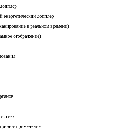
 допплер
й энергетический допплер
сканирование в реальном времени)
амное отображение)
дования
рганов
система
ационое применение