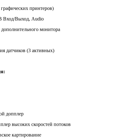
ля графических принтеров)
 Вход/Выход, Audio
 дополнительного монитора
ия датчиков (3 активных)
я:
ой допплер
лер высоких скоростей потоков
вское картирование