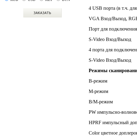
4 USB порта (в т.ч. д
VGA Вход/Выход, RGB
Порт для подключения
S-Video Вход/Выход
4 порта для подключен
S-Video Вход/Выход
Режимы сканировани
B-режим
М-режим
B/M-режим
PW импульсно-волнов
HPRF импульсный допп
Color цветное доплеро