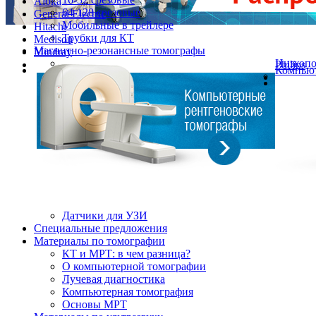
Aloka
64-128 срезовые
General Electric
Мобильные в трейлере
Hitachi
Трубки для КТ
Medison
Магнитно-резонансные томографы
Mindray
Низкоп
Philips
Компьют
Датчики для УЗИ
Cпециальные предложения
Материалы по томографии
КТ и МРТ: в чем разница?
О компьютерной томографии
Лучевая диагностика
Компьютерная томография
Основы МРТ