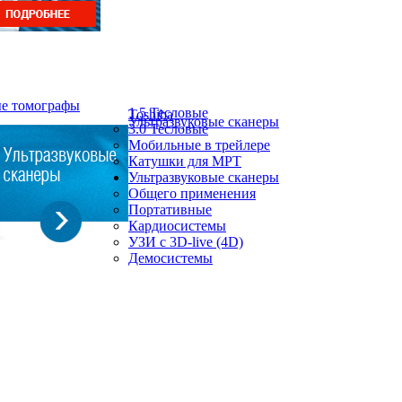
ые томографы
1.5 Тесловые
Toshiba
Ультразвуковые сканеры
3.0 Тесловые
Мобильные в трейлере
Катушки для МРТ
Ультразвуковые сканеры
Общего применения
Портативные
Кардиосистемы
УЗИ с 3D-live (4D)
Демосистемы