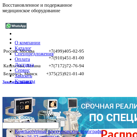
Восстановленное и подержанное
медицинское оборудование
О компании
Каталог
Россия, Москва
+7(499)405-02-95
Спецпредложения
+7(910)451-81-00
Оплата
Доставка
Казахстан, Астана
+7(7172)72-76-94
Сервис
Беларусь, Минск
+375(25)921-01-40
Заказать
Контакты
Заказать звонок
Поиск оборудования
Компьютерные рентгеновские томографы
16-32 срезовые