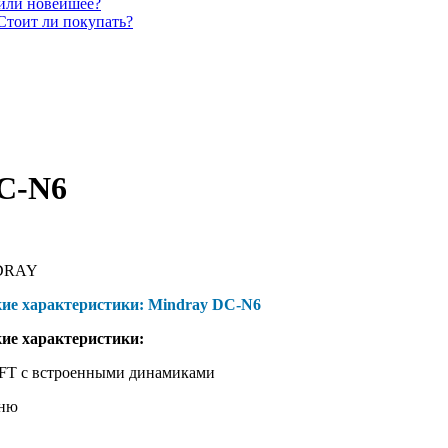
 или новейшее?
Стоит ли покупать?
C-N6
DRAY
кие характеристики: Mindray DC-N6
кие характеристики:
FT с встроенными динамиками
еню