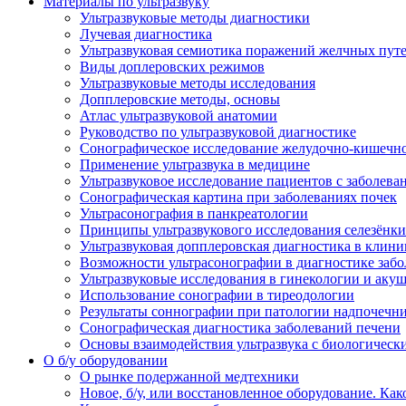
Материалы по ультразвуку
Ультразвуковые методы диагностики
Лучевая диагностика
Ультразвуковая семиотика поражений желчных пут
Виды доплеровских режимов
Ультразвуковые методы исследования
Допплеровские методы, основы
Атлас ультразвуковой анатомии
Руководство по ультразвуковой диагностике
Сонографическое исследование желудочно-кишечно
Применение ультразвука в медицине
Ультразвуковое исследование пациентов с заболев
Сонографическая картина при заболеваниях почек
Ультрасонография в панкреатологии
Принципы ультразвукового исследования селезёнки
Ультразвуковая допплеровская диагностика в клини
Возможности ультрасонографии в диагностике заб
Ультразвуковые исследования в гинекологии и акуш
Использование сонографии в тиреодологии
Результаты соннографии при патологии надпочечн
Сонографическая диагностика заболеваний печени
Основы взаимодействия ультразвука с биологическ
O б/у оборудовании
О рынке подержанной медтехники
Новое, б/у, или восстановленное оборудование. Как