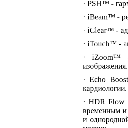
· PSH™ - гар
· iBeam™ - р
· iClear™ - 
· iTouch™ - 
· iZoom™ -
изображения.
· Echo Boos
кардиологии.
· HDR Flow 
временным и
и однородной