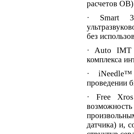
расчетов OB)
· Smart 3
ультразвуко
без использо
· Auto IMT
комплекса ин
· iNeedle™
проведении б
· Free Xro
возможност
произвольн
датчика) и, 