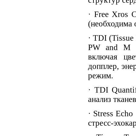
структур сер
· Free Xros
(необходима 
· TDI (Tissue
PW and M m
включая цве
допплер, эне
режим.
· TDI Quanti
анализ ткане
· Stress Echo
стресс-эхока