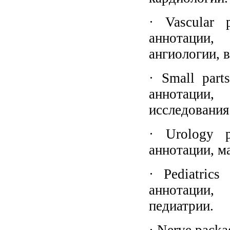
· Vascular 
аннотации,
ангиологии, 
· Small part
аннотации,
исследования
· Urology p
аннотации, м
· Pediatric
аннотации,
педиатрии.
· Nerve pack