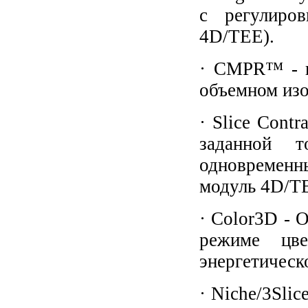
с регулиро
4D/TEE).
· CMPR™ - п
объемном изо
· Slice Cont
заданной 
одновременн
модуль 4D/T
· Color3D - 
режиме цве
энергетическ
· Niche/3Sli