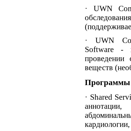
· UWN Cont
обследован
(поддерживае
· UWN Cont
Software - 
проведении 
веществ (нео
Программы 
· Shared Ser
аннотации,
абдоминальны
кардиологии,