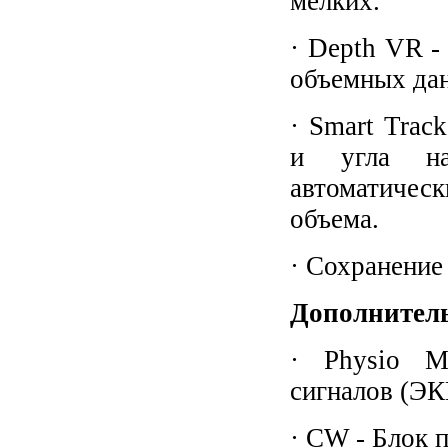
мелких.
· Depth VR -
объемных да
· Smart Trac
и угла на
автоматичес
объема.
· Сохранение
Дополнител
· Physio M
сигналов (ЭК
· CW - Блок 