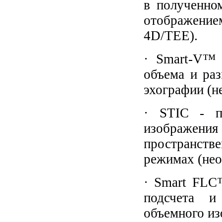
в полученно
отображени
4D/TEE).
· Smart-V™ 
объема и ра
эхографии (н
· STIC - п
изображени
пространств
режимах (нео
· Smart FLC
подсчета и
объемного из