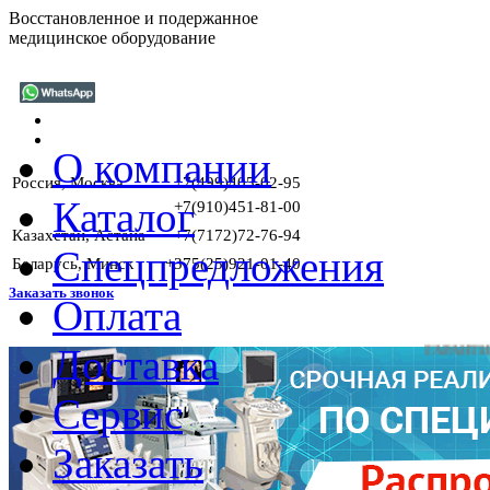
Восстановленное и подержанное
медицинское оборудование
О компании
Россия, Москва
+7(499)405-02-95
Каталог
+7(910)451-81-00
Казахстан, Астана
+7(7172)72-76-94
Спецпредложения
Беларусь, Минск
+375(25)921-01-40
Заказать звонок
Оплата
Доставка
ГАРАНТИИ Н
Сервис
Заказать