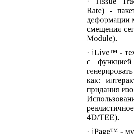
· Tissue Trac
Rate) - пак
деформации м
смещения сег
Module).
· iLive™ - т
с функцией
генерироват
как: интерак
придания изо
Использовани
реалистично
4D/TEE).
· iPage™ - м