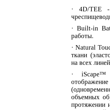
· 4D/TEE -
чреспищевод
· Built-in B
работы.
· Natural Tou
ткани (эласт
на всех лине
· iScape™
отображение 
(одновреме
объемных об
протяжении и