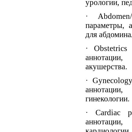
урологии, пе
· Abdomen/
параметры, 
для абдомина
· Obstetric
аннотации,
акушерства.
· Gynecolog
аннотации,
гинекологии.
· Cardiac p
аннотации,
кардиологии.