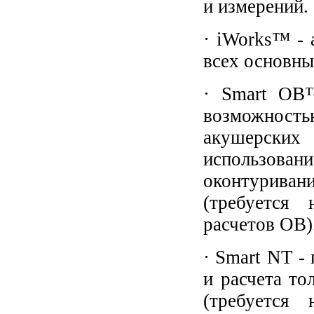
и измерений.
· iWorks™ - 
всех основны
· Smart OB™
возможност
акушерских
использов
оконтурива
(требуется
расчетов OB)
· Smart NT -
и расчета то
(требуется