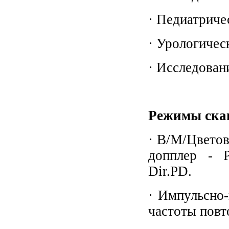
· Педиатриче
· Урологичес
· Исследован
Режимы ска
· B/M/Цвето
допплер - P
Dir.PD.
· Импульсно
частоты повт