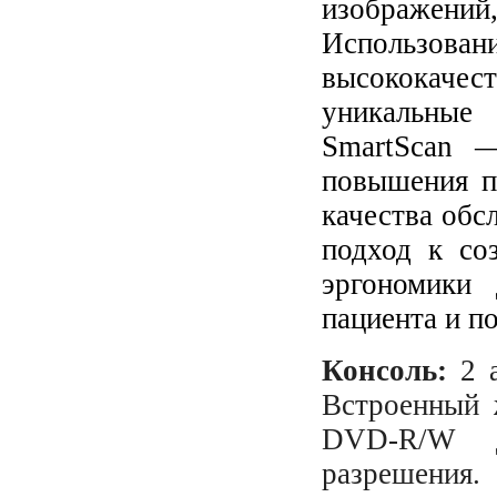
изображений,
Использовани
высококаче
уникальные
SmartScan 
повышения п
качества обс
подход к со
эргономики 
пациента и по
Консоль:
2 а
Встроенный 
DVD-R/W д
разрешения.