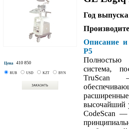
Год выпуска
Производите
Описание и
P5
Полностью 
410 850
Цена
система, по
RUB
USD
KZT
BYN
TruScan 
обеспечивающ
расширенн
высочайший 
CodeScan — 
принципиа