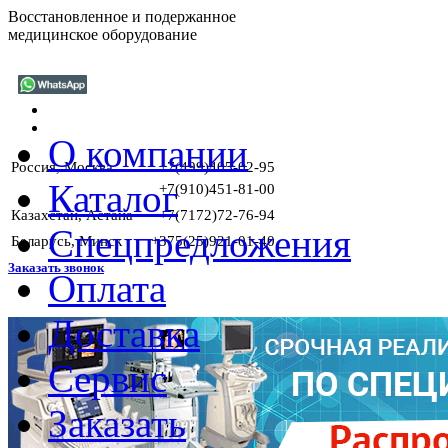
Восстановленное и подержанное
медицинское оборудование
О компании
Россия, Москва
+7(499)405-02-95
Каталог
+7(910)451-81-00
Казахстан, Астана
+7(7172)72-76-94
Спецпредложения
Беларусь, Минск
+375(25)921-01-40
Заказать звонок
Оплата
Доставка
ГАРАН
Сервис
Заказать