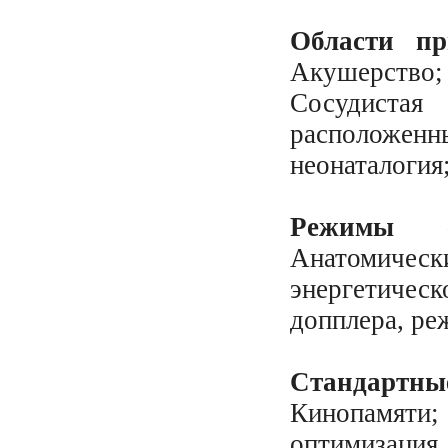
Области пр
Акушерство;
Сосудиста
расположен
неонаталогия
Режимы ск
Анатомичес
энергетичес
допплера, р
Стандартны
Кинопамяти
оптимизаци