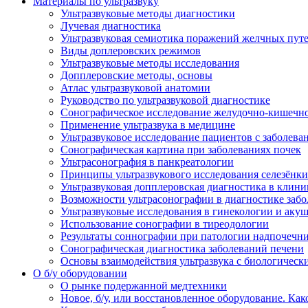
Материалы по ультразвуку
Ультразвуковые методы диагностики
Лучевая диагностика
Ультразвуковая семиотика поражений желчных пут
Виды доплеровских режимов
Ультразвуковые методы исследования
Допплеровские методы, основы
Атлас ультразвуковой анатомии
Руководство по ультразвуковой диагностике
Сонографическое исследование желудочно-кишечно
Применение ультразвука в медицине
Ультразвуковое исследование пациентов с заболев
Сонографическая картина при заболеваниях почек
Ультрасонография в панкреатологии
Принципы ультразвукового исследования селезёнки
Ультразвуковая допплеровская диагностика в клини
Возможности ультрасонографии в диагностике заб
Ультразвуковые исследования в гинекологии и акуш
Использование сонографии в тиреодологии
Результаты соннографии при патологии надпочечн
Сонографическая диагностика заболеваний печени
Основы взаимодействия ультразвука с биологическ
O б/у оборудовании
О рынке подержанной медтехники
Новое, б/у, или восстановленное оборудование. Как