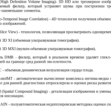
ition Volume Imaging)- 3D HD или трехмерное изображе
аемый фильтр, который устраняет шумы при построении тре
е наименьшие элементы.
ral Image Correlation) - 4D технология получения объемног
ю изображений.
View) - технология, позволяющая просматривать одновремен
I (объемная ультразвуковая томография).
XI (мульти-объемная ультразвуковая томография).
ьтр, который в реальном времени удаляет спекл-шумы и
ей на границе сред разной эхо-плотности.
ъемная динамическая визуализация сердца плода.
автоматическое вычисление комплекса интима-медиа общей 
е для ранней диагностики атеросклероза и оценки риска развити
al Compound Imaging) - детализация изображения и уменьшен
лов инсонации.
олуавтоматическая недопплеровская методика оценки сист