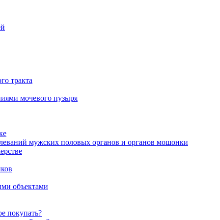
ей
го тракта
аниями мочевого пузыря
ке
олеваний мужских половых органов и органов мошонки
ерстве
иков
ими объектами
ое покупать?