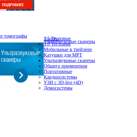
ые томографы
1.5 Тесловые
Toshiba
Ультразвуковые сканеры
3.0 Тесловые
Мобильные в трейлере
Катушки для МРТ
Ультразвуковые сканеры
Общего применения
Портативные
Кардиосистемы
УЗИ с 3D-live (4D)
Демосистемы