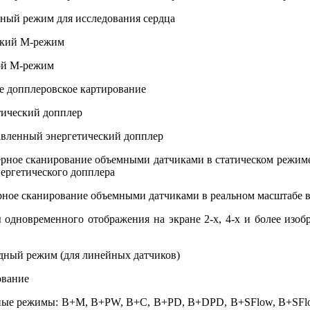
режим для исследования сердца
й М-режим
 М-режим
пплеровское картирование
еский допплер
ный энергетический допплер
канирование объемными датчиками в статическом режиме в 
нергетического допплера
сканирование объемными датчиками в реальном масштабе 
нного отображения на экране 2-х, 4-х и более изображен
режим (для линейных датчиков)
ание
имы: B+M, B+PW, B+C, B+PD, B+DPD, B+SFlow, B+SFlo