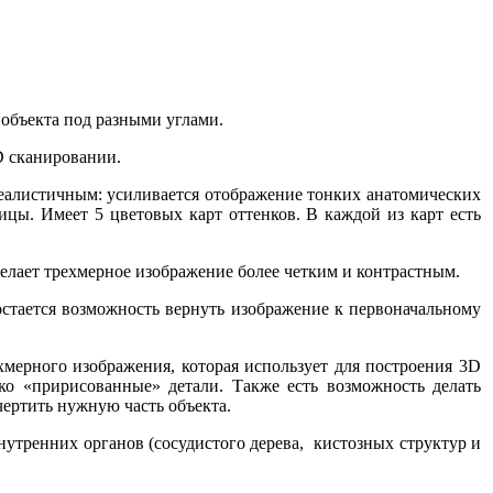
бъекта под разными углами.
 сканировании.
листичным: усиливается отображение тонких анатомических
цы. Имеет 5 цветовых карт оттенков. В каждой из карт есть
ает трехмерное изображение более четким и контрастным.
ется возможность вернуть изображение к первоначальному
рного изображения, которая использует для построения 3D
ко «пририсованные» детали. Также есть возможность делать
чертить нужную часть объекта.
нних органов (сосудистого дерева, кистозных структур и