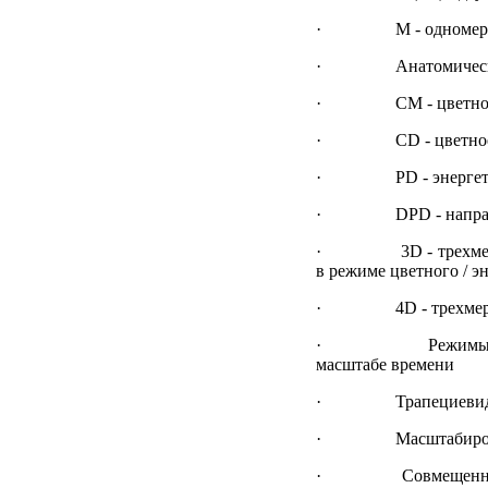
· M - одномерный 
· Анатомически
· CM - цветной
· CD - цветное до
· PD - энергетич
· DPD - направлен
· 3D - трехмерное с
в режиме цветного / э
· 4D - трехмерное 
· Режимы одновреме
масштабе времени
· Трапециевидный 
· Масштабиров
· Совмещенные реж