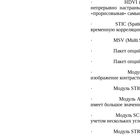
· HDVI (High Defen
непрерывно настраив
«прорисовывая» самы
· STIC (Spatio-Tempo
временную корреляци
· MSV (Multi Slice 
· Пакет опций 3D X
· Пакет опций 3D M
· Модуль DMR - фил
изображение контрастн
· Модуль STIC - об
· Модуль AutoIMT - 
имеет большое значени
· Модуль SCI (Spati
учетом нескольких уг
· Модуль STRAIN - п