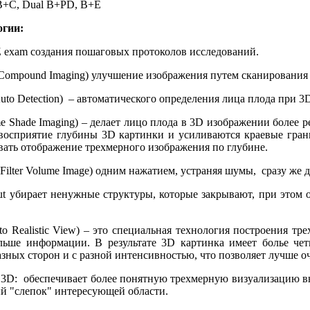
B+C, Dual B+PD, B+E
огии:
создания пошаговых протоколов исследований.
ound Imaging) улучшение изображения путем сканирования о
tection) – автоматического определения лица плода при 3D
 Imaging) – делает лицо плода в 3D изображении более реа
 восприятие глубины 3D картинки и усиливаются краевые грани
вать отображение трехмерного изображения по глубине.
 Volume Image) одним нажатием, устраняя шумы, сразу же дел
т ненужные структуры, которые закрывают, при этом оста
ic View) – это специальная технология построения трехме
льше информации. В результате 3D картинка имеет болье чет
азных сторон и с разной интенсивностью, что позволяет лучше о
спечивает более понятную трехмерную визуализацию внутре
ный "слепок" интересующей области.