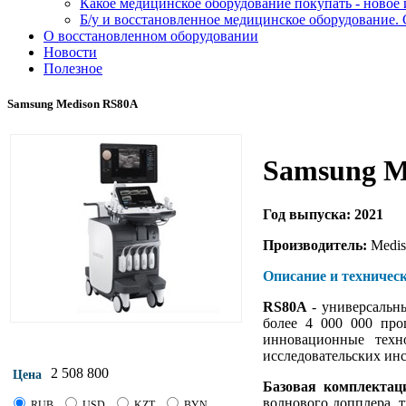
Какое медицинское оборудование покупать - новое
Б/у и восстановленное медицинское оборудование. 
О восстановленном оборудовании
Новости
Полезное
Samsung Medison RS80A
Samsung M
Год выпуска: 2021
Производитель:
Medis
Описание и техничес
RS80A
- универсальны
более 4 000 000 про
инновационные техн
исследовательских ин
2 508 800
Цена
Базовая комплектац
волнового допплера, т
RUB
USD
KZT
BYN