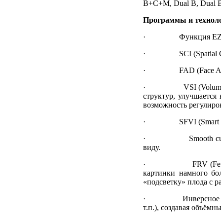
B+C+M, Dual B, Dual 
Программы и технол
· Функция EZ exam 
· SCI (Spatial Comp
· FAD (Face Auto De
· VSI (Volume Shade
структур, улучшается
возможность регулиро
· SFVI (Smart Filter
· Smooth cut убирае
виду.
· FRV (Feto Realist
картинки намного бо
«подсветку» плода с р
· Инверсное 3D: обе
т.п.), создавая объём