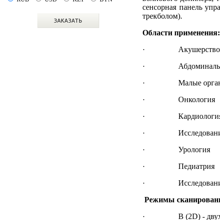
сенсорная панель упра
трекболом).
Области применения:
· Акушерство и 
· Абдоминальные
· Малые орга
· Онкология
· Кардиологи
· Исследование 
· Урология
· Педиатрия
· Исследования к
Режимы сканирован
· B (2D) - двухмерно