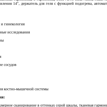
вления 14", держатель для геля с функцией подогрева, автома
гинекология
 исследования
ны
я
сосудов
остно-мышечной системы
ия:
е сканирование в оттенках серой шкалы, тканевая гармоника