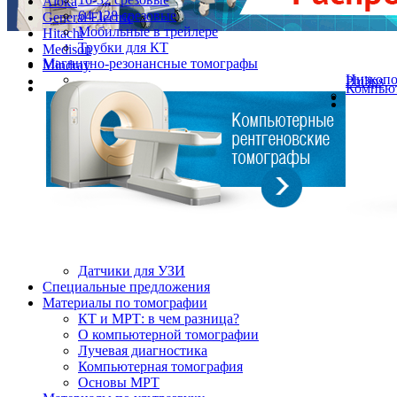
Aloka
64-128 срезовые
General Electric
Мобильные в трейлере
Hitachi
Трубки для КТ
Medison
Магнитно-резонансные томографы
Mindray
Низкоп
Philips
Компьют
Датчики для УЗИ
Cпециальные предложения
Материалы по томографии
КТ и МРТ: в чем разница?
О компьютерной томографии
Лучевая диагностика
Компьютерная томография
Основы МРТ