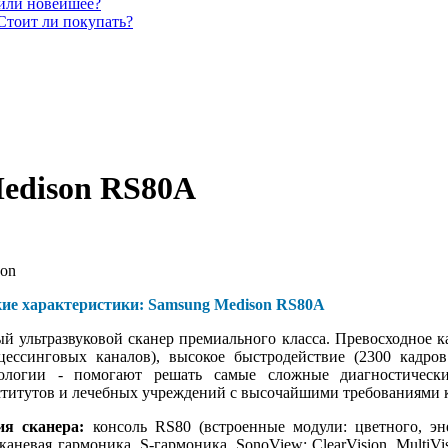
 или новейшее?
Стоит ли покупать?
edison RS80A
on
кие характеристики: Samsung Medison RS80A
й ультразвуковой сканер премиального класса. Превосходное 
цессинговых каналов), высокое быстродействие (2300 кадро
ологии - помогают решать самые сложные диагностическ
ститутов и лечебных учреждений с высочайшими требованиями к
ия сканера:
консоль RS80 (встроенные модули: цветного, эне
каневая гармоника, S-гармоника, SonoView; ClearVision, Mult