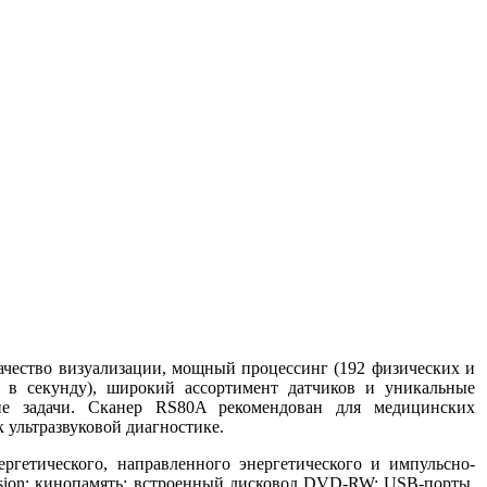
качество визуализации, мощный процессинг (192 физических и
в в секунду), широкий ассортимент датчиков и уникальные
ие задачи. Сканер RS80A рекомендован для медицинских
 ультразвуковой диагностике.
ргетического, направленного энергетического и импульсно-
iVision; кинопамять; встроенный дисковод DVD-RW; USB-порты,