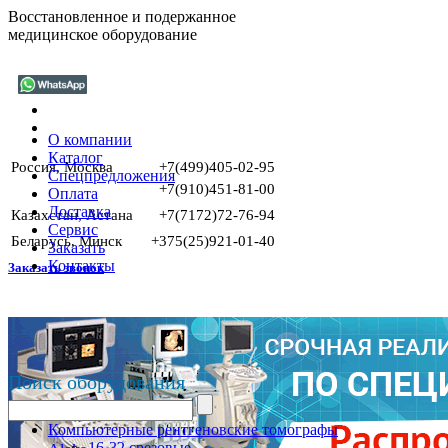
Восстановленное и подержанное
медицинское оборудование
О компании
Каталог
Россия, Москва
+7(499)405-02-95
Спецпредложения
+7(910)451-81-00
Оплата
Доставка
Казахстан, Астана
+7(7172)72-76-94
Сервис
Беларусь, Минск
+375(25)921-01-40
Заказать
Контакты
Заказать звонок
Поиск оборудования
Компьютерные рентгеновские томографы
16-32 срезовые