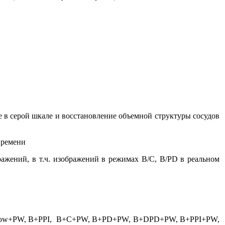
серой шкале и восстановление объемной структуры сосудов
времени
ий, в т.ч. изображений в режимах B/C, B/PD в реальном
w+PW, B+PPI, B+C+PW, B+PD+PW, B+DPD+PW, B+PPI+PW,