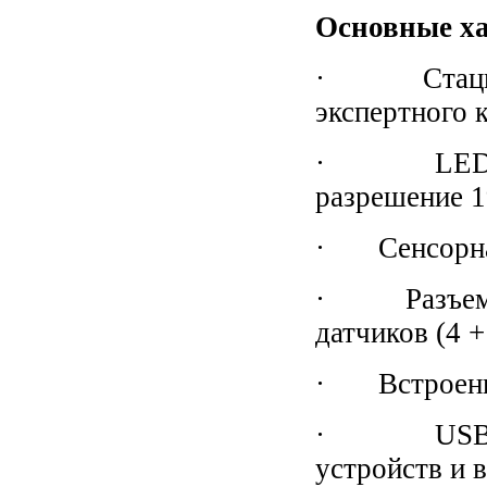
Основные ха
· Стациона
экспертного к
· LED мони
разрешение 1
· Сенсорная 
· Разъемы 
датчиков (4 +
· Встроенн
· USB-порт
устройств и 