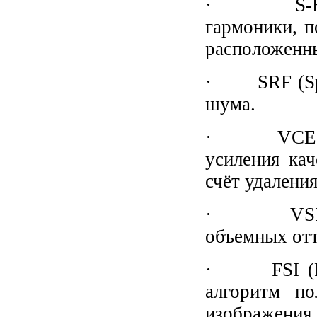
· S-Harmo
гармоники, 
расположенны
· SRF (Speck
шума.
· VCE (Vol
усиления кач
счёт удаления
· VSI (Vol
объемных отт
· FSI (Full
алгоритм по
изображения 