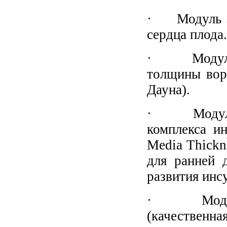
· Модуль ST
сердца плода.
· Модуль 2
толщины вор
Дауна).
· Модуль A
комплекса и
Media Thickn
для ранней 
развития инс
· Модуль E
(качественн