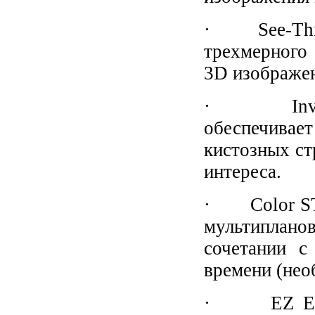
· See-Thru 
трехмерного 
3D изображе
· Inversio
обеспечива
кистозных ст
интереса.
· Color STI
мультипланов
сочетании с
времени (нео
· EZ Exam 