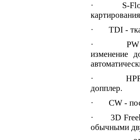
· S-Flow –
картирования
· TDI - ткан
· PW - имп
изменение д
автоматическ
· HPRF - в
допплер.
· CW - пост
· 3D Freeha
обычными дв