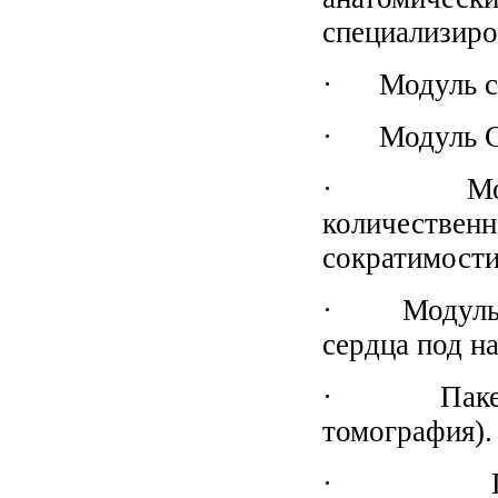
специализиро
· Модуль си
· Модуль CW
· Модуль 
количестве
сократимости
· Модуль St
сердца под н
· Пакет оп
томография).
· Пакет 