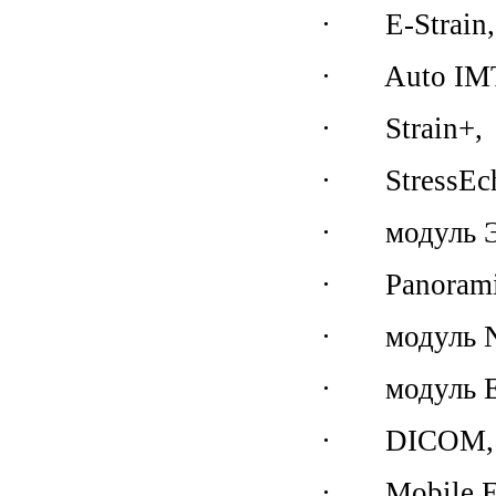
· E-Strain,
· Auto IM
· Strain+,
· StressEc
· модуль Э
· Panorami
· модуль N
· модуль E
· DICOM,
· Mobile Ex