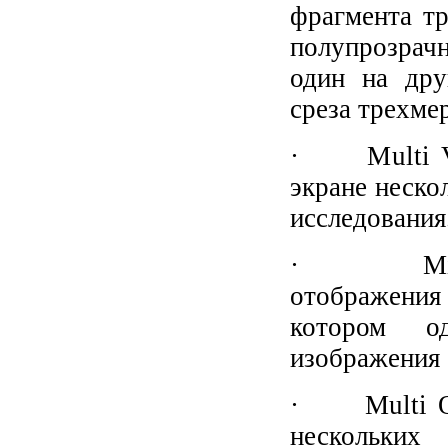
фрагмента тр
полупрозрач
один на дру
среза трехме
· Multi Vol
экране неско
исследования
· Mirror 
отображения
котором од
изображения с
· Multi OV
нескольки