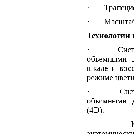
· Трапециев
· Масштаби
Технологии 
· Система 
объемными д
шкале и вос
режиме цветн
· Система 
объемными 
(4D).
· Кардиоп
анатомичес