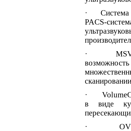
· Система D
PACS-систем
ультразвук
производител
· MSV (Mul
возможност
множествен
сканировании
· VolumeCT 
в виде ку
пересекающих
· OVIX (O