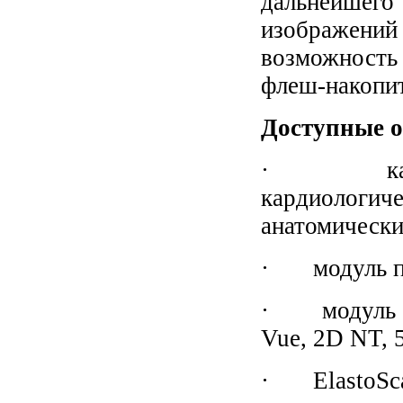
дальнейшего
изображени
возможность
флеш-накопит
Доступные 
· кардиоп
кардиолог
анатомическ
· модуль по
· модуль 3D/
Vue, 2D NT, 5
· ElastoSc