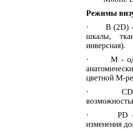
Режимы виз
· B (2D) - 
шкалы, тка
инверсная).
· M - одно
анатомическ
цветной М-ре
· CD - цве
возможностью
· PD - эне
изменения до