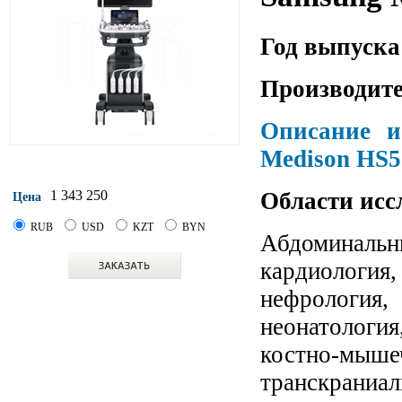
Год выпуска
Производите
Описание и
Medison HS
Области исс
1 343 250
Цена
RUB
USD
KZT
BYN
Абдоминальны
кардиология
нефрология
неонатологи
костно-мы
транскраниал