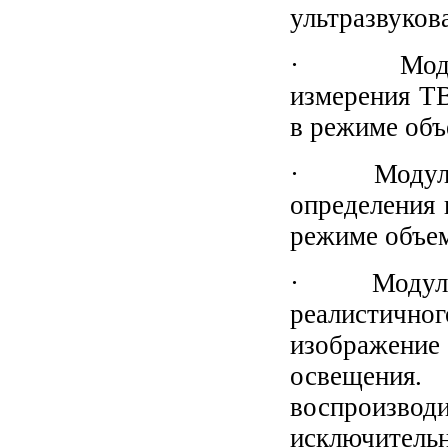
ультразвуков
· Модуль 
измерения ТВ
в режиме объ
· Модуль 5D
определения 
режиме объем
· Модуль Re
реалистичн
изображени
освещения.
воспроизв
исключительн