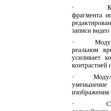
· Кинопам
фрагмента и
редактирова
записи видео 
· Модуль C
реальном вр
усиливает к
контрастней 
· Модуль Mu
уменьшение 
изображения 
· Система