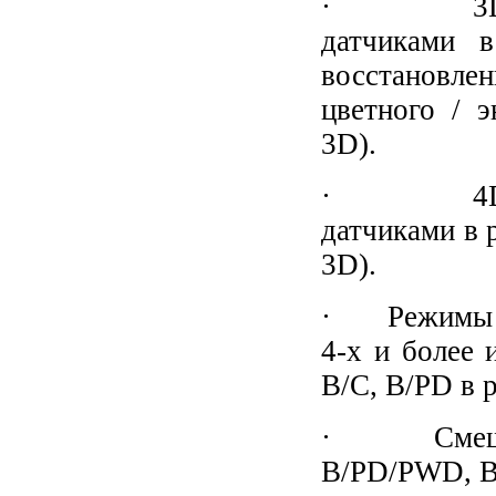
· 3D - тр
датчиками 
восстановле
цветного / э
3D).
· 4D - тр
датчиками в 
3D).
· Режимы од
4-х и более 
B/C, B/PD в 
· Смешанн
B/PD/PWD, B