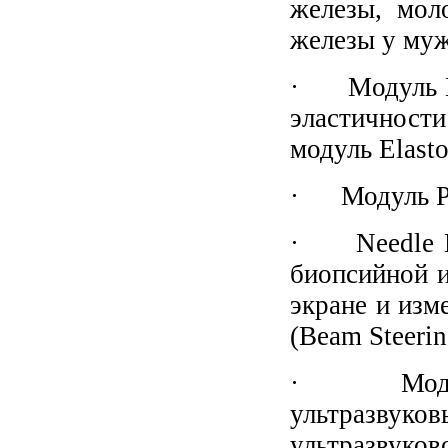
железы, мол
железы у му
· Mодуль E-
эластичност
модуль Elasto
· Модуль Pa
· Needle Ma
биопсийной и
экране и изм
(Beam Steerin
· Модуль M
ультразвук
ультразвуков