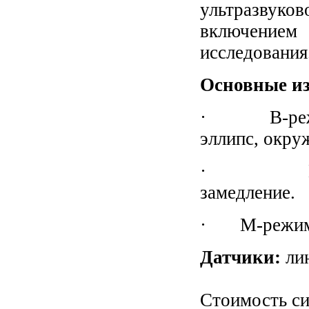
ультразву
включением
исследования
Основные и
· В-режим:
эллипс, окру
· D-режим
замедление.
· M-режим: 
Датчики:
ли
Стоимость си