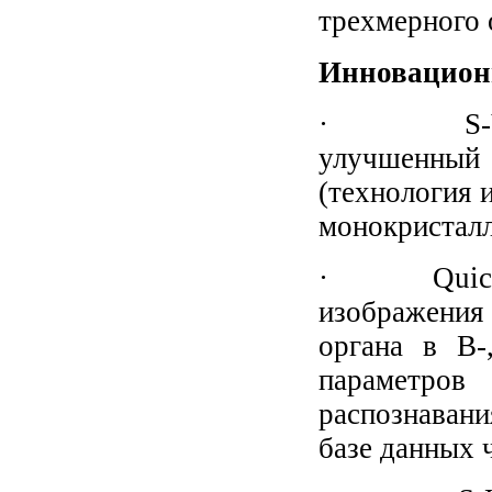
трехмерного 
Инновацион
· S-Vue д
улучшенный 
(технология 
монокристалл
· Quick Sc
изображения
органа в B-
параметров
распознавани
базе данных 