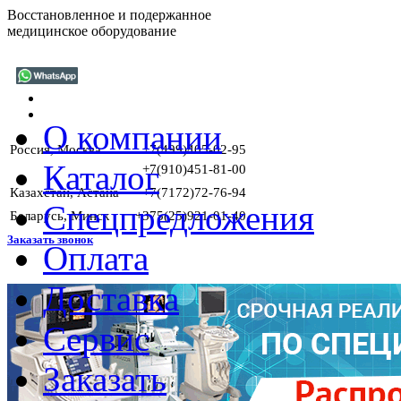
Восстановленное и подержанное
медицинское оборудование
О компании
Россия, Москва
+7(499)405-02-95
Каталог
+7(910)451-81-00
Казахстан, Астана
+7(7172)72-76-94
Спецпредложения
Беларусь, Минск
+375(25)921-01-40
Заказать звонок
Оплата
Доставка
ГАРАН
Сервис
Заказать