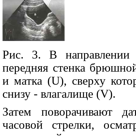
Рис. 3. В направлении 
передняя стенка брюшной
и матка (U), сверху кото
снизу - влагали­ще (V).
Затем поворачивают д
часовой стрелки, осма