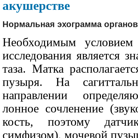
акушерстве
Нормальная эхограмма органо
Необходимым условием 
исследования является з
таза. Матка располагает
пузыря. На сагитталь
направлении определя
лонное сочленение (звук
кость, поэтому датчи
симфизом), мочевой пузыр