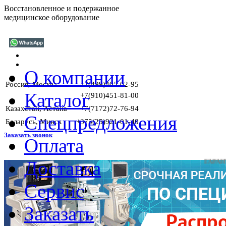
Восстановленное и подержанное
медицинское оборудование
О компании
Россия, Москва
+7(499)405-02-95
Каталог
+7(910)451-81-00
Казахстан, Астана
+7(7172)72-76-94
Спецпредложения
Беларусь, Минск
+375(25)921-01-40
Заказать звонок
Оплата
Доставка
ГАРАНТИИ НА
Сервис
Заказать