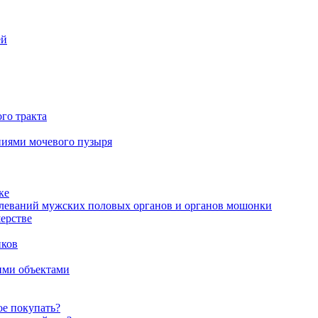
ей
го тракта
аниями мочевого пузыря
ке
олеваний мужских половых органов и органов мошонки
ерстве
иков
ими объектами
ое покупать?