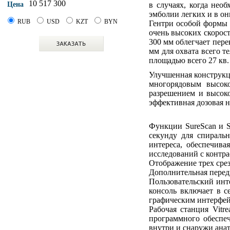
10 517 300
в случаях, когда нео
Цена
эмболии легких и в он
RUB
USD
KZT
BYN
Гентри особой формы 
очень высоких скорос
300 мм облегчает пере
мм для охвата всего 
площадью всего 27 кв.
Улучшенная конструкц
многорядовым высоко
разрешением и высок
эффективная дозовая н
Функции SureScan и S
секунду для спиральн
интереса, обеспечива
исследований с контр
Отображение трех сре
Дополнительная перед
Пользовательский инт
консоль включает в 
графическим интерфей
Рабочая станция Vit
программного обеспе
внутри и снаружи анат