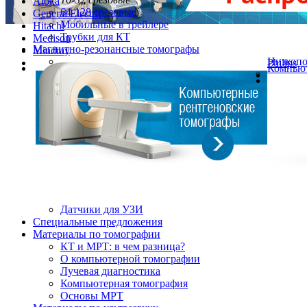
Aloka
64-128 срезовые
General Electric
Мобильные в трейлере
Hitachi
Трубки для КТ
Medison
Магнитно-резонансные томографы
Mindray
Низкоп
Philips
Компьют
Датчики для УЗИ
Cпециальные предложения
Материалы по томографии
КТ и МРТ: в чем разница?
О компьютерной томографии
Лучевая диагностика
Компьютерная томография
Основы МРТ