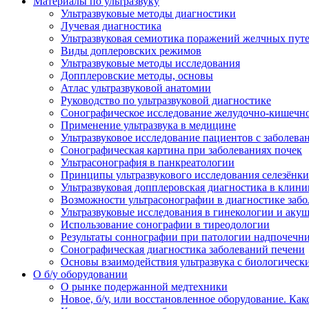
Материалы по ультразвуку
Ультразвуковые методы диагностики
Лучевая диагностика
Ультразвуковая семиотика поражений желчных пут
Виды доплеровских режимов
Ультразвуковые методы исследования
Допплеровские методы, основы
Атлас ультразвуковой анатомии
Руководство по ультразвуковой диагностике
Сонографическое исследование желудочно-кишечно
Применение ультразвука в медицине
Ультразвуковое исследование пациентов с заболев
Сонографическая картина при заболеваниях почек
Ультрасонография в панкреатологии
Принципы ультразвукового исследования селезёнки
Ультразвуковая допплеровская диагностика в клини
Возможности ультрасонографии в диагностике заб
Ультразвуковые исследования в гинекологии и акуш
Использование сонографии в тиреодологии
Результаты соннографии при патологии надпочечн
Сонографическая диагностика заболеваний печени
Основы взаимодействия ультразвука с биологическ
O б/у оборудовании
О рынке подержанной медтехники
Новое, б/у, или восстановленное оборудование. Как