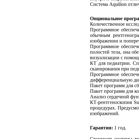
Система Aquilion отли
Опциональное програ
Количественное иссле
Программное обеспече
обычным рентгеногра
изображении и попере
Программное обеспече
полостей тела, она о
визуализации с помощ
КТ для педиатрии. Сп
сканирования при пед
Программное обеспече
дифференциальную диа
Пакет программ для с
Пакет программ для ко
Анализ сердечной фун
КТ-рентгеноскопия S
процедурах. Предусмо
изображений.
Гарантия:
1 год.
Стоимость системы, вк