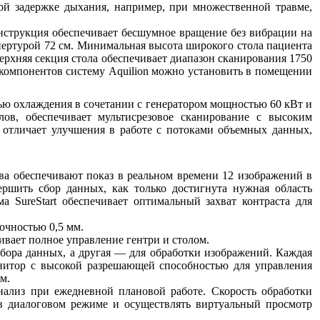
ой задержке дыхания, например, при множественной травме,
нструкция обеспечивает бесшумное вращение без вибрации на
пертурой 72 см. Минимальная высота широкого стола пациента
ерхняя секция стола обеспечивает диапазон сканирования 1750
 компонентов систему Aquilion можно установить в помещении
ью охлаждения в сочетании с генератором мощностью 60 кВт и
ов, обеспечивает мультисрезовое сканирование с высоким
 отличает улучшения в работе с потоками объемных данных,
тва обеспечивают показ в реальном времени 12 изображений в
ершить сбор данных, как только достигнута нужная область
 SureStart обеспечивает оптимальный захват контраста для
очностью 0,5 мм.
вает полное управление гентри и столом.
сбора данных, а другая — для обработки изображений. Каждая
нитор с высокой разрешающей способностью для управления
м.
нализ при ежедневной плановой работе. Скорость обработки
 в диалоговом режиме и осуществлять виртуальный просмотр