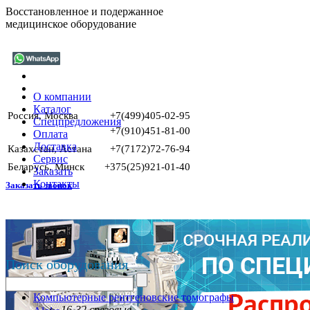
Восстановленное и подержанное
медицинское оборудование
О компании
Каталог
Россия, Москва
+7(499)405-02-95
Спецпредложения
+7(910)451-81-00
Оплата
Доставка
Казахстан, Астана
+7(7172)72-76-94
Сервис
Беларусь, Минск
+375(25)921-01-40
Заказать
Контакты
Заказать звонок
Поиск оборудования
Компьютерные рентгеновские томографы
16-32 срезовые