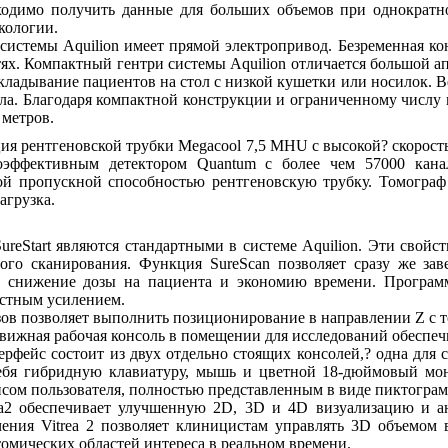
бходимо получить данные для больших объемов при однократн
кологии.
системы Aquilion имеет прямой электропривод. Безременная ко
тях. Компактный гентри системы Aquilion отличается большой а
кладывание пациентов на стол с низкой кушетки или носилок. В
тела. Благодаря компактной конструкции и ограниченному числу
 метров.
ия рентгеновской трубки Megacool 7,5 MHU с высокой? скорост
эффективным детектором Quantum с более чем 57000 канал
ой пропускной способностью рентгеновскую трубку. Томограф
агрузка.
ureStart являются стандартными в системе Aquilion. Эти свойс
ого сканирования. Функция SureScan позволяет сразу же зав
я снижение дозы на пациента и экономию времени. Программа
астным усилением.
зов позволяет выполнить позиционирование в направлении Z с т
вижная рабочая консоль в помещении для исследований обеспечи
ерфейс состоит из двух отдельно стоящих консолей,? одна для 
себя гибридную клавиатуру, мышь и цветной 18-дюймовый мо
сом пользователя, полностью представленным в виде пиктограм
rea2 обеспечивает улучшенную 2D, 3D и 4D визуализацию и а
чения Vitrea 2 позволяет клиницистам управлять 3D объемом
омических областей интереса в реальном времени.