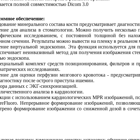
чается полной совместимостью Dicom 3.0
ммное обеспечение:
дование минерального состава кости предусматривает диагности
ние для анализа в стоматологии. Можно получить несколько 
фическим исследованием, с постоянной толщиной без нало
чном сечении. Результаты можно вывести на пленку в реальном 
ние виртуальной эндоскопии. Эта функция используется для 
беспечивает неинвазивный метод для получения изображения ст
ью эндоскопа.
ециальный комплект средств позиционирования, фильтров и пр
иатрических исследованиях.
ние для оценки перфузии мозгового кровотока - предусматри
гностику после острого приступа ишемии.
бора данных с ЭКГ-синхронизацией.
личественного анализа в кардиологии.
кции с использованием кардиологических MPR изображений, п
ureFluoro. Непрерывное формирование изображений, позволяю
трено формирование изображении со сниженной дозой в сочет
лючая доставку, таможенную очистку, установку, обучение спец