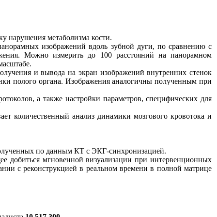
ку нарушения метаболизма кости.
панорамных изображений вдоль зубной дуги, по сравнению с
жения. Можно измерить до 100 расстояний на панорамном
масштабе.
получения и вывода на экран изображений внутренних стенок
енки полого органа. Изображения аналогичны полученным при
отоколов, а также настройки параметров, специфических для
вает количественный анализ динамики мозгового кровотока и
олученных по данным КТ с ЭКГ-синхронизацией.
щее добиться мгновенной визуализации при интервенционных
ании с реконструкцией в реальном времени в полной матрице
иалиста
10 517 300