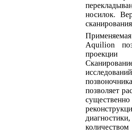
перекладыван
носилок. Ве
сканирования
Применяема
Aquilion п
проекции 
Сканирование
исследова
позвоночника
позволяет ра
существен
реконструкци
диагностики
количеств