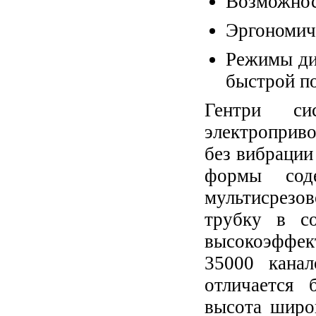
Возможнос
Эргономич
Режимы ди
быстрой п
Гентри си
электроприво
без вибрации
формы сод
мультисрез
трубку в с
высокоэффек
35000 канал
отличается
высота широк