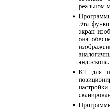
реальном 
Программн
Эта функц
экран изо
она обесп
изображе
аналогичн
эндоскопа.
КТ для пе
позициони
настрой
сканирован
Программ