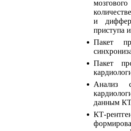
мозгово
количеств
и диффер
приступа 
Пакет п
синхрониз
Пакет пр
кардиолог
Анализ с
кардиолог
данным КТ
КТ-рентг
формирова