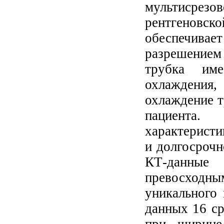
мультисрез
рентгеновс
обеспечивае
разрешением
трубка им
охлаждения
охлаждение т
пациента.
характеристи
и долгосрочн
КТ-данные
превосход
уникального 
данных 16 ср