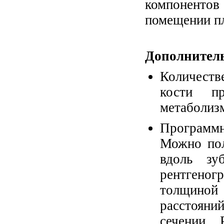
компоненто
помещении пл
Дополнитель
Количеств
кости пр
метаболизм
Программно
Можно пол
вдоль зу
рентгеног
толщиной
расстояни
сечении.