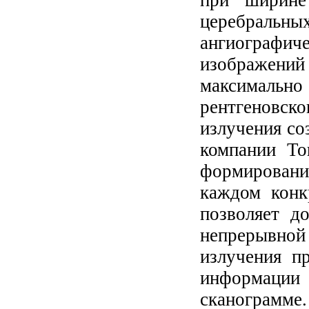
при ширине
церебральных
ангиографи
изображени
максимал
рентгеновск
излучения со
компании То
формировани
каждом конк
позволяет д
непрерывной 
излучения п
информаци
сканограмм