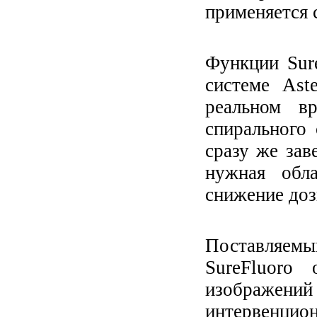
применяется
Функции Sure
системе Ast
реальном в
спирального 
сразу же зав
нужная обла
снижение доз
Поставляем
SureFluoro
изображен
интервенци