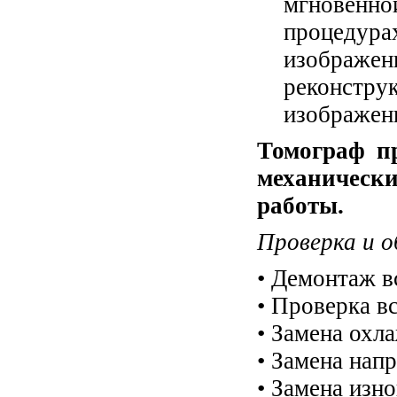
мгновенн
процеду
изображе
реконстру
изображен
Томограф п
механичес
работы.
Проверка и о
• Демонтаж в
• Проверка в
• Замена охл
• Замена на
• Замена изн