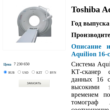
Toshiba A
Год выпуска
Производите
Описание и
Aquilion 16-
Система Aqui
7 230 650
Цена
КТ-сканер 
RUB
USD
KZT
BYN
данных 16 
высокими э
временем п
томограф 
соотношение 