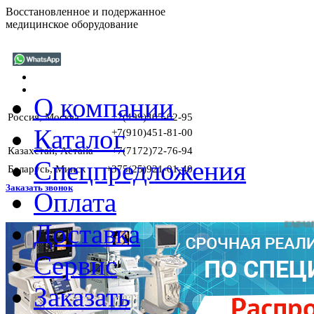
Восстановленное и подержанное
медицинское оборудование
О компании
Россия, Москва
+7(499)405-02-95
Каталог
+7(910)451-81-00
Казахстан, Астана
+7(7172)72-76-94
Спецпредложения
Беларусь, Минск
+375(25)921-01-40
Заказать звонок
Оплата
Доставка
ГАРАНТИИ Н
Сервис
Заказать