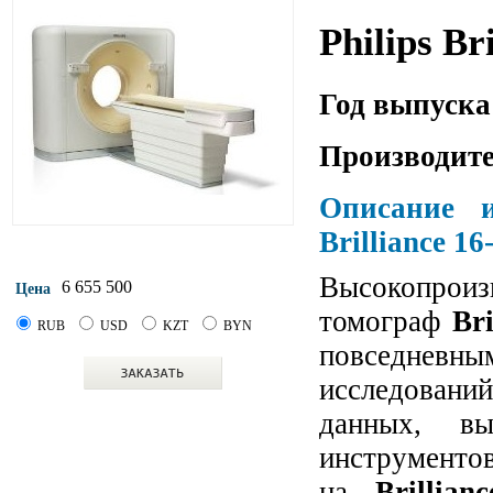
Philips Br
Год выпуска
Производите
Описание и
Brilliance 16
Высокопр
6 655 500
Цена
томограф
Bri
RUB
USD
KZT
BYN
повседневны
исследовани
данных, вы
инструменто
на
Brillian