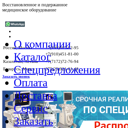
Восстановленное и подержанное
медицинское оборудование
О компании
Россия, Москва
+7(499)405-02-95
Каталог
+7(910)451-81-00
Казахстан, Астана
+7(7172)72-76-94
Спецпредложения
Беларусь, Минск
+375(25)921-01-40
Заказать звонок
Оплата
Доставка
Г
Сервис
Заказать