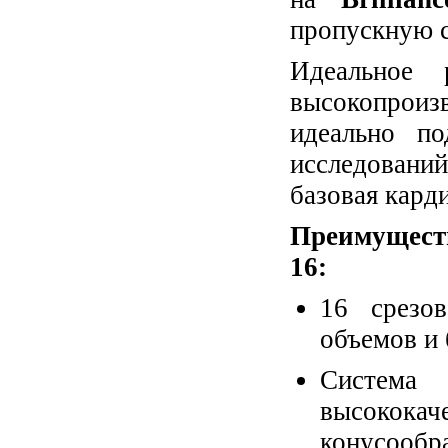
пропускную 
Идеальное 
высокопроиз
идеально п
исследований
базовая кард
Преимущест
16:
16 срезо
объемов и 
Систем
высокока
конусообра