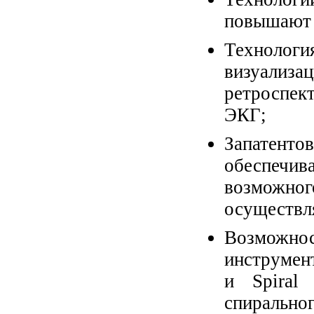
повышают 
Технолог
визуализац
ретроспек
ЭКГ;
Запатен
обеспечив
возможно
осуществл
Возможно
инструмен
и Spiral 
спирально