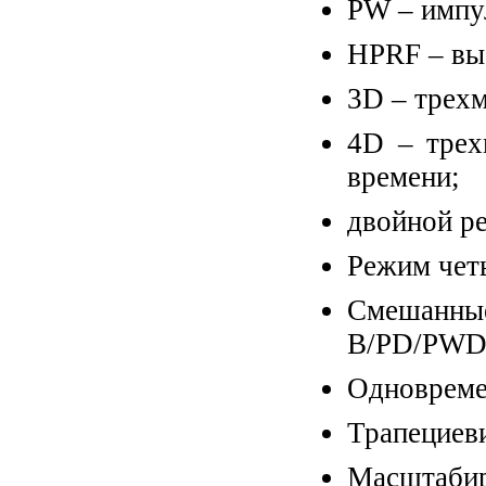
PW – импу
HPRF – вы
3D – трехм
4D – трех
времени;
двойной р
Режим чет
Смешанн
B/PD/PWD
Одновреме
Трапециев
Масштабир