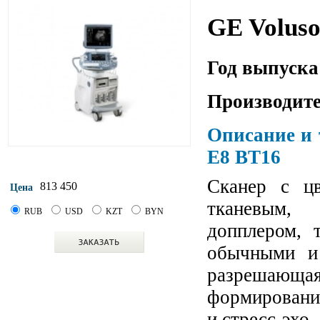
GE Volus
Год выпуска
Производите
Описание и 
E8 BT16
Сканер с цв
813 450
Цена
тканевым,
RUB
USD
KZT
BYN
допплером, 
обычными и
разрешающ
формирования
и стресс-эхо.