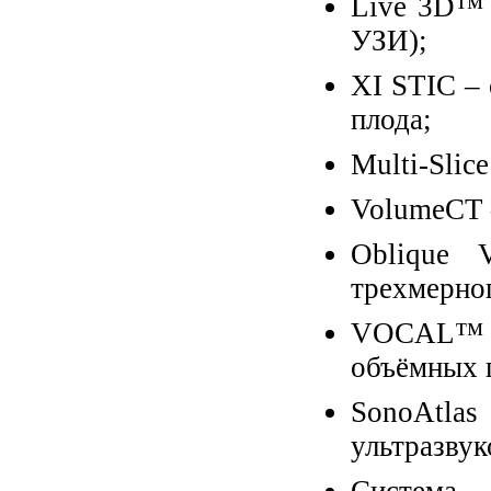
Live 3D™ 
УЗИ);
XI STIC – 
плода;
Multi-Slic
VolumeCT 
Oblique 
трехмерног
VOCAL™ 
объёмных 
SonoAtla
ультразвук