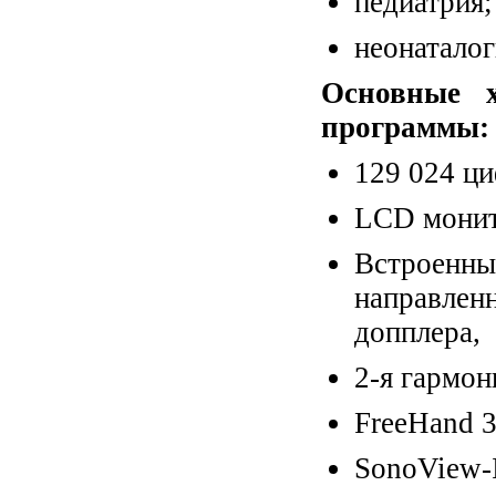
педиатрия;
неонаталог
Основные х
программы:
129 024 ци
LCD монит
Встроенн
направле
допплера,
2-я гармон
FreeHand 
SonoView-I