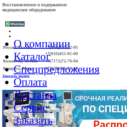
Восстановленное и подержанное
медицинское оборудование
О компании
Россия, Москва
+7(499)405-02-95
Каталог
+7(910)451-81-00
Казахстан, Астана
+7(7172)72-76-94
Спецпредложения
Беларусь, Минск
+375(25)921-01-40
Заказать звонок
Оплата
Доставка
ГАРАНТИИ
Сервис
Заказать