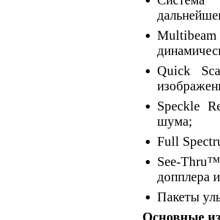
Система
дальнейше
Multibea
динамическ
Quick Sc
изображен
Speckle R
шума;
Full Spect
See-Thru™
допплера 
Пакеты ул
Основные и