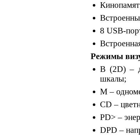
Кинопамят
Встроенны
8 USB-порт
Встроенная
Режимы виз
B (2D) – 
шкалы;
M – одном
CD – цветн
PD> – эне
DPD – нап