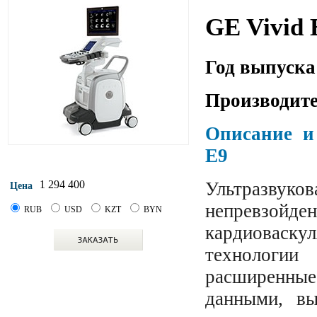
GE Vivid 
Год выпуска
Производите
Описание и
E9
Ультразвуков
1 294 400
Цена
непревзой
RUB
USD
KZT
BYN
кардиоваск
технологии
расширенны
данными, вы