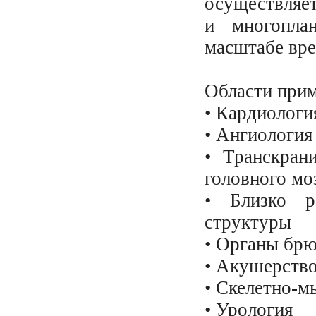
осуществляе
и многопла
масштабе вре
Области прим
• Кардиологи
• Ангиология
• Транскран
головного мо
• Близко р
структуры
• Органы бр
• Акушерство
• Скелетно-м
• Урология