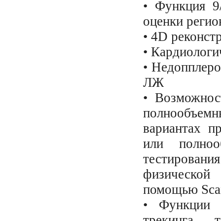
• Функция 9
оценки регио
• 4D реконст
• Кардиологи
• Недопплеро
ЛЖ
• Возможнос
полнообъем
вариантах п
или полноо
тестирован
физической
помощью Scan
• Функции 
трекинга т