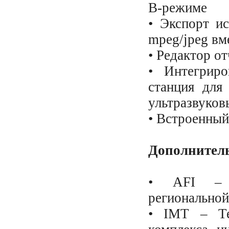
В-режиме
• Экспорт и
mpeg/jpeg вм
• Редактор о
• Интегриро
станция для
ультразвуков
• Встроенный
Дополнител
• AFI – м
регионально
• IMT – Тех