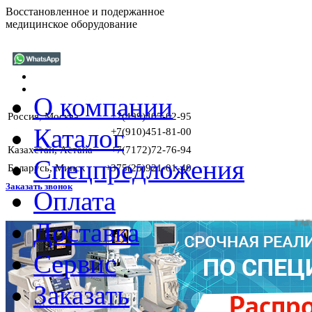
Восстановленное и подержанное
медицинское оборудование
О компании
Россия, Москва
+7(499)405-02-95
Каталог
+7(910)451-81-00
Казахстан, Астана
+7(7172)72-76-94
Спецпредложения
Беларусь, Минск
+375(25)921-01-40
Заказать звонок
Оплата
Доставка
ГАРАНТИИ 
Сервис
Заказать