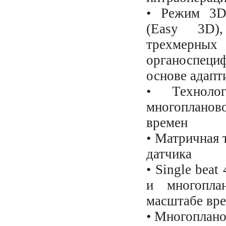
• Режим 3D
(Easy 3D),
трехмерн
органоспеци
основе адапт
• Техноло
многопланово
времен
• Матричная 
датчика
• Single bea
и многопла
масштабе вре
• Многоплано