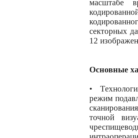
масштабе в
кодированн
кодированног
секторных да
12 изображен
Основные ха
• Технологи
режим подавл
сканирования
точной визу
чреспищ
интраоперац