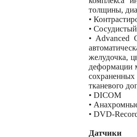
комплекса и
толщины, диа
• Контрастир
• Сосудисты
• Advanced Q
автоматическ
желудочка, ц
деформации м
сохраненных
тканевого до
• DICOM
• Анахромные
• DVD-Reco
Датчик