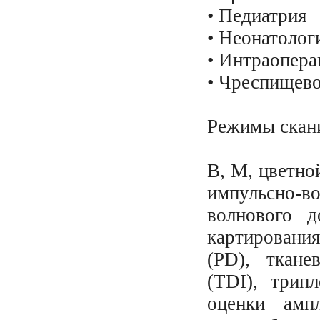
• Педиатрия
• Неонатолог
• Интраопера
• Чреспищево
Режимы скани
B, M, цветн
импульсно-
волнового д
картировани
(PD), ткане
(TDI), трип
оценки амп