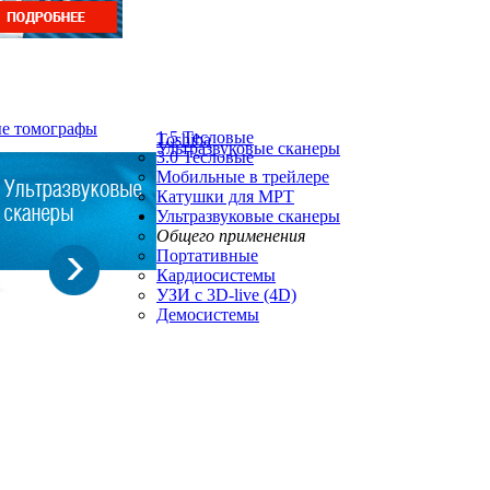
ые томографы
1.5 Тесловые
Toshiba
Ультразвуковые сканеры
3.0 Тесловые
Мобильные в трейлере
Катушки для МРТ
Ультразвуковые сканеры
Общего применения
Портативные
Кардиосистемы
УЗИ с 3D-live (4D)
Демосистемы