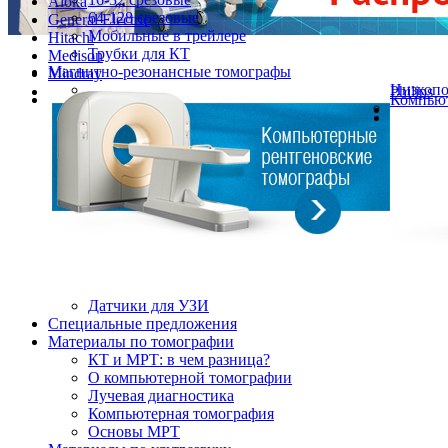
Aloka
64-128 срезовые
General Electric
Мобильные в трейлере
Hitachi
Трубки для КТ
Medison
Магнитно-резонансные томографы
Mindray
Низкоп
Philips
Компьют
Датчики для УЗИ
Cпециальные предложения
Материалы по томографии
КТ и МРТ: в чем разница?
О компьютерной томографии
Лучевая диагностика
Компьютерная томография
Основы МРТ