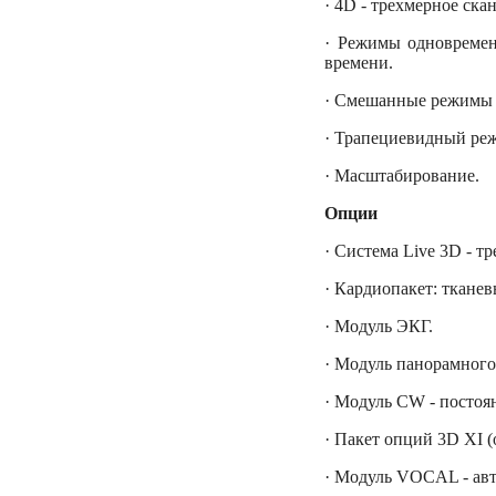
· 4D - трехмерное ск
· Режимы одновременн
времени.
· Смешанные режимы 
· Трапециевидный реж
· Масштабирование.
Опции
· Система Live 3D - 
· Кардиопакет: ткане
· Модуль ЭКГ.
· Модуль панорамного
· Модуль CW - постоя
· Пакет опций 3D XI (
· Модуль VOCAL - авт