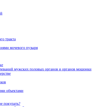
ей
го тракта
аниями мочевого пузыря
ке
олеваний мужских половых органов и органов мошонки
ерстве
иков
ими объектами
ое покупать?