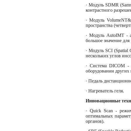
· Модуль SDMR (Samsu
контрастного разреше
· Модуль VolumeNT&I
пространства (четвер
· Модуль AutoIMT - а
большое значение для 
· Модуль SCI (Spatia
нескольких углов инс
· Система DICOM - в
оборудовании других 
· Педаль дистанционн
· Нагреватель геля.
Инновационные техн
· Quick Scan - режи
оптимальных параметр
органов).