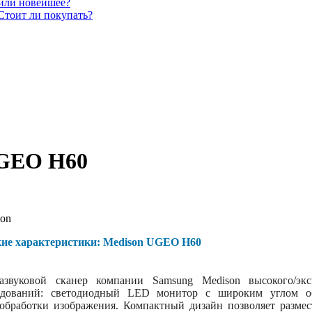
 или новейшее?
Стоит ли покупать?
UGEO H60
on
кие характеристики: Medison UGEO H60
звуковой сканер компании Samsung Medison высокого/экс
ледований: светодиодный LED монитор с широким углом об
-обработки изображения. Компактный дизайн позволяет разме