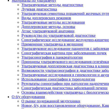
Материалы по ультразвуку
Ультразвуковые методы диагностики
Лучевая диагностика
Ультразвуковая семиотика поражений желчных пут
Виды доплеровских режимов
Ультразвуковые методы исследования
Допплеровские методы, основы
Атлас ультразвуковой анатомии
Руководство по ультразвуковой диагностике
Сонографическое исследование желудочно-кишечно
Применение ультразвука в медицине
Ультразвуковое исследование пациентов с заболев
Сонографическая картина при заболеваниях почек
Ультрасонография в панкреатологии
Принципы ультразвукового исследования селезёнки
Ультразвуковая допплеровская диагностика в клини
Возможности ультрасонографии в диагностике заб
Ультразвуковые исследования в гинекологии и акуш
Использование сонографии в тиреодологии
Результаты соннографии при патологии надпочечн
Сонографическая диагностика заболеваний печени
Основы взаимодействия ультразвука с биологическ
O б/у оборудовании
О рынке подержанной медтехники
Новое, б/у, или восстановленное оборудование. Как