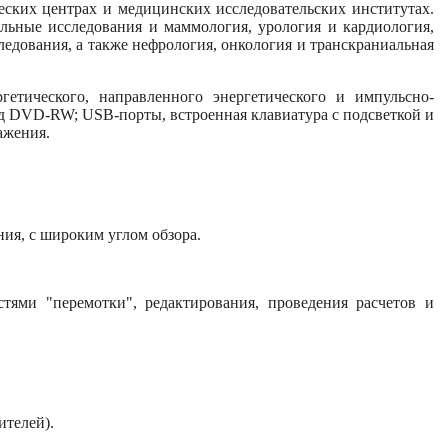
ских центрах и медицинских исследовательских институтах.
льные исследования и маммология, урология и кардиология,
едования, а также нефрология, онкология и транскраниальная
етического, направленного энергетического и импульсно-
од DVD-RW; USB-порты, встроенная клавиатура с подсветкой и
ажения.
ия, с широким углом обзора.
стями "перемотки", редактирования, проведения расчетов и
ителей).