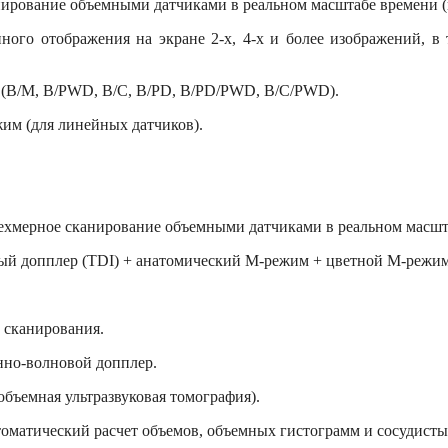
анирование объемными датчиками в реальном масштабе времени (
ого отображения на экране 2-х, 4-х и более изображений, в
(B/M, B/PWD, B/C, B/PD, B/PD/PWD, B/C/PWD).
им (для линейных датчиков).
трехмерное сканирование объемными датчиками в реальном масшт
вый допплер (TDI) + анатомический М-режим + цветной М-режим
 сканирования.
нно-волновой допплер.
объемная ультразвуковая томография).
оматический расчет объемов, объемных гистограмм и сосудистых