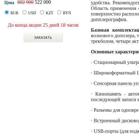
602 900
522 000
удобства. Рекоменду
Цена
Область применения 
RUB
USD
KZT
BYN
поверхностно располо
допплерография.
До конца акции 25 дней 18 часов
Базовая комплектац
волнового допплера, 
трекболом, четыре ак
Основные характери
· Стационарный ультр
· Широкоформатный LE
· Сенсорная панель упр
· Кинопамять - авто
последующей записи в
· Разъемы для одновре
· Встроенный дисков
· USB-порты (для под