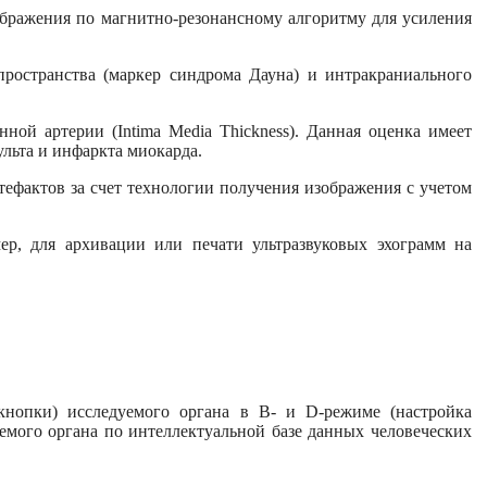
ображения по магнитно-резонансному алгоритму для усиления
ространства (маркер синдрома Дауна) и интракраниального
ной артерии (Intima Media Thickness). Данная оценка имеет
ульта и инфаркта миокарда.
ртефактов за счет технологии получения изображения с учетом
р, для архивации или печати ультразвуковых эхограмм на
кнопки) исследуемого органа в B- и D-режиме (настройка
емого органа по интеллектуальной базе данных человеческих