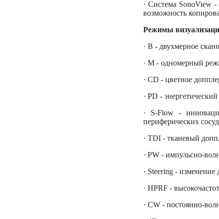
· Система SonoView -
возможность копирова
Режимы визуализац
· B - двухмерное скан
· M - одномерный реж
· CD - цветное доппле
· PD - энергетический
· S-Flow - инновац
периферических сосуд
· TDI - тканевый допп
· PW - импульсно-вол
· Steering - изменени
· HPRF - высокочасто
· CW - постоянно-вол