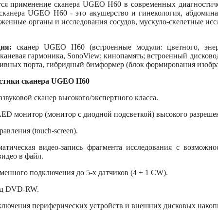
ется применение сканера UGEO H60 в современных диагностиче
сканера UGEO H60 - это акушерство и гинекология, абдомина
женные органы и исследования сосудов, мускуло-скелетные иссл
ия:
сканер UGEO H60 (встроенные модули: цветного, энерг
тканевая гармоника, SonoView; кинопамять; встроенный дисков
тивных порта, гибридный бимформер (блок формирования изобр
стики сканера UGEO H60
азвуковой сканер высокого/экспертного класса.
D монитор (монитор с диодной подсветкой) высокого разрешен
авления (touch-screen).
матическая видео-запись фрагмента исследования с возможно
идео в файл.
менного подключения до 5-х датчиков (4 + 1 CW).
од DVD-RW.
ключения периферических устройств и внешних дисковых накоп