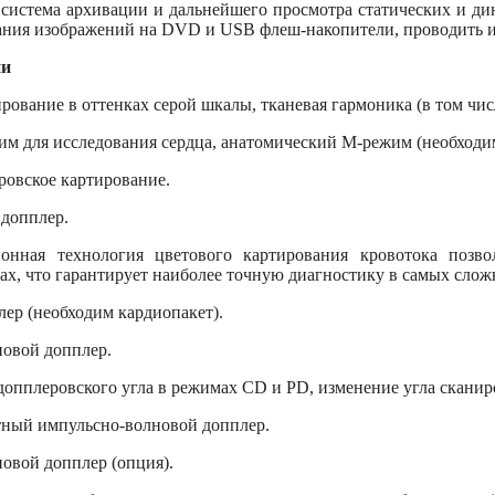
 система архивации и дальнейшего просмотра статических и ди
ния изображений на DVD и USB флеш-накопители, проводить и
ии
ирование в оттенках серой шкалы, тканевая гармоника (в том чис
им для исследования сердца, анатомический М-режим (необходи
ровское картирование.
 допплер.
ионная технология цветового картирования кровотока позв
ах, что гарантирует наиболее точную диагностику в самых слож
лер (необходим кардиопакет).
новой допплер.
е допплеровского угла в режимах CD и PD, изменение угла скани
тный импульсно-волновой допплер.
новой допплер (опция).