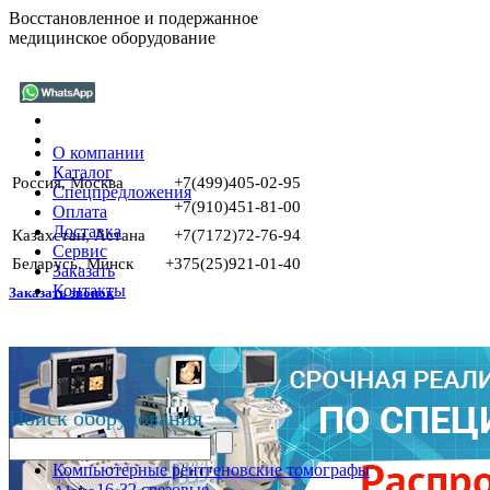
Восстановленное и подержанное
медицинское оборудование
О компании
Каталог
Россия, Москва
+7(499)405-02-95
Спецпредложения
+7(910)451-81-00
Оплата
Доставка
Казахстан, Астана
+7(7172)72-76-94
Сервис
Беларусь, Минск
+375(25)921-01-40
Заказать
Контакты
Заказать звонок
Поиск оборудования
Компьютерные рентгеновские томографы
16-32 срезовые