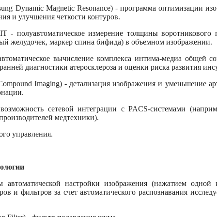
ng Dynamic Magnetic Resonance) - программа оптимизации из
ния и улучшения четкости контуров.
T - полуавтоматическое измерение толщины воротникового п
тый желудочек, маркер спина бифида) в объемном изображении.
втоматическое вычисление комплекса интима-медиа общей сон
ранней диагностики атеросклероза и оценки риска развития инс
l Compound Imaging) - детализация изображения и уменьшение а
онации.
озможность сетевой интеграции с PACS-системами (наприме
производителей медтехники).
ого управления.
ологии
м автоматической настройки изображения (нажатием одной 
ов и фильтров за счет автоматического распознавания исследу