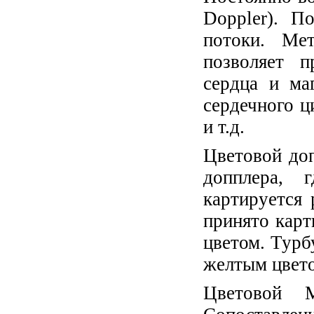
Doppler). П
потоки. Ме
позволяет п
сердца и ма
сердечного ц
и т.д.
Цветовой доп
допплера, 
картируется 
принято карт
цветом. Турб
желтым цвет
Цветовой M