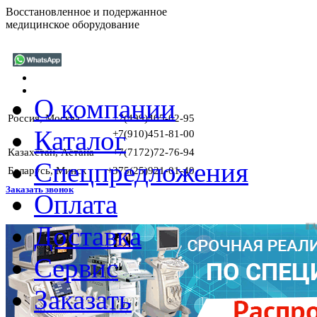
Восстановленное и подержанное
медицинское оборудование
О компании
Россия, Москва
+7(499)405-02-95
Каталог
+7(910)451-81-00
Казахстан, Астана
+7(7172)72-76-94
Спецпредложения
Беларусь, Минск
+375(25)921-01-40
Заказать звонок
Оплата
Доставка
ГАРАНТИИ
Сервис
Заказать