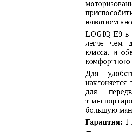
моторизован
приспособи
нажатием кно
LOGIQ E9 в с
легче чем д
класса, и об
комфортного
Для удобст
наклоняется 
для перед
транспортир
большую мане
Гарантия:
1 