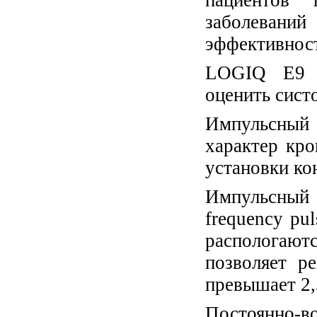
пациентов 
заболевани
эффективност
LOGIQ E9 п
оценить сист
Импульсный 
характер кро
установки ко
Импульсный
frequency pu
распологаютс
позволяет ре
превышает 2,
Постоянно-в