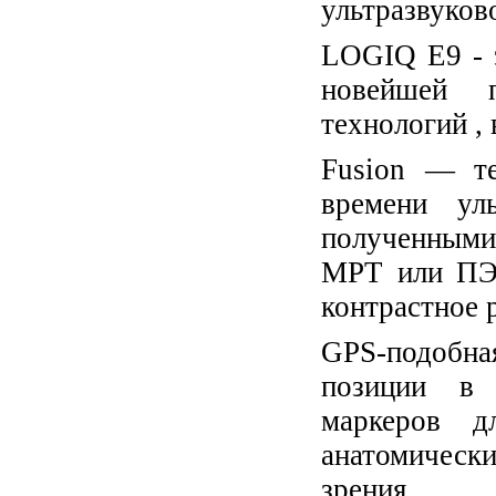
ультразвуков
LOGIQ E9 - э
новейшей п
технологий , 
Fusion — те
времени ул
полученными
МРТ или ПЭТ
контрастное 
GPS-подобная
позиции в 
маркеров д
анатомическ
зрения