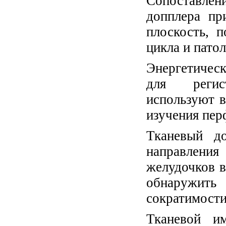
Сопоставле
допплера пр
плоскость, п
цикла и пато
Энергетичес
для регист
используют в
изучения пер
Тканевый до
направлени
желудочков 
обнаружить
сократимости
Тканевой и