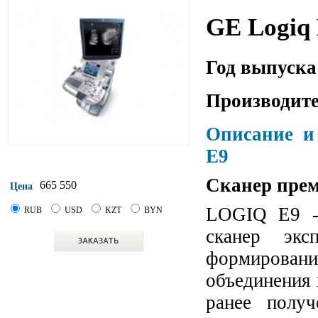
GE Logiq
Год выпуска
Производите
Описание и
E9
Сканер прем
665 550
Цена
LOGIQ E9 - 
RUB
USD
KZT
BYN
сканер экс
формирова
объединения 
ранее полу