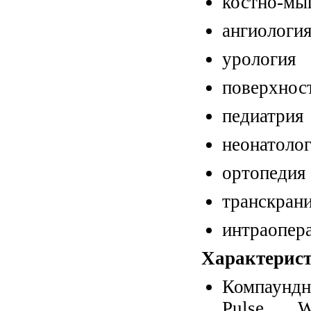
костно-мы
ангиологи
урология
поверхнос
педиатрия
неонатоло
ортопедия
транскран
интраопер
Характерист
Компаундн
Pulse W