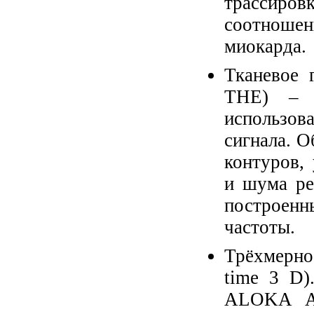
трассиров
соотношен
миокарда.
Тканевое 
THE) – т
использов
сигнала. 
контуров,
и шума ре
построенн
частоты.
Трёхмерно
time 3 D)
ALOKA AL