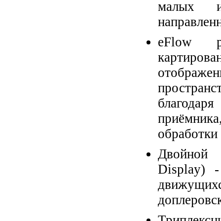
малых и
направлен
eFlow р
картиров
отобра
простран
благодаря
приёмник
обработки 
Двойной 
Display) 
движущих
доплеровск
Триплекс