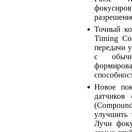
фокусиро
разрешение
Точный ко
Timing Co
передачи у
с обычн
формирова
способнос
Новое пок
датчиков 
(Compoun
улучшить 
Лучи фоку