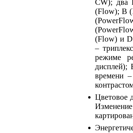
CW); два 
(Flow); В 
(PowerFlo
(PowerFlo
(Flow) и 
– триплек
режиме ре
дисплей); 
времени – 
контрастом
Цветовое д
Изменение
картирован
Энергетич