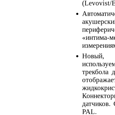
(Levovist/E
Автомат
акушерски
перифери
«интима-м
измерения
Новый, 
используе
трекбола 
отображ
жидкокр
Коннектор
датчиков.
PAL.