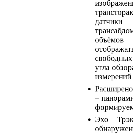
изображен
транстора
датчики
трансабд
объёмов
отобража
свободных 
угла обзор
измерений
Расширеное
– панорамн
формируем
Эхо Трэк
обнаруже