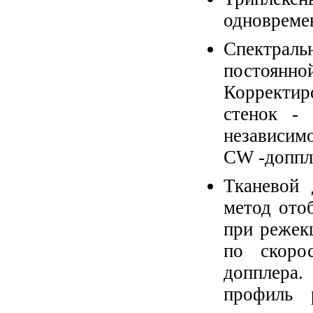
одновремен
Спектраль
постоянно
Корректир
стенок -
независим
CW -доппл
Тканевой 
метод ото
при режек
по скоро
допплера.
профиль 