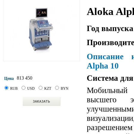
Aloka Alp
Год выпуска
Производите
Описание и
Alpha 10
Система для
813 450
Цена
Мобильный 
RUB
USD
KZT
BYN
высшего э
улучшенны
визуализац
разрешение