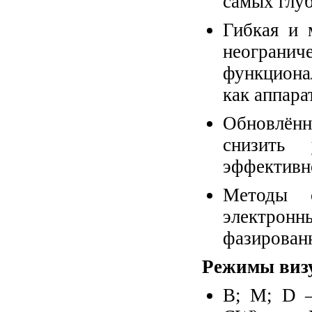
самых глуб
Гибкая и 
неогран
функциона
как аппара
Обновлённ
снизить 
эффективн
Методы с
электрон
фазирован
Режимы виз
В; М; D –