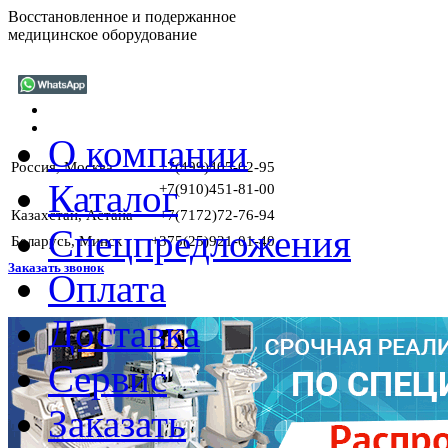
Восстановленное и подержанное
медицинское оборудование
О компании
Россия, Москва
+7(499)405-02-95
Каталог
+7(910)451-81-00
Казахстан, Астана
+7(7172)72-76-94
Спецпредложения
Беларусь, Минск
+375(25)921-01-40
Заказать звонок
Оплата
Доставка
ГА
Сервис
Заказать