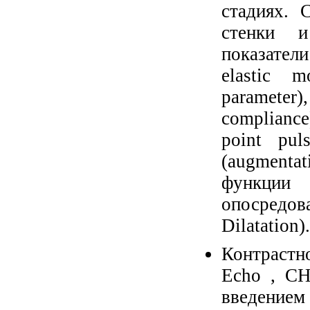
стадиях. 
стенки и
показател
elastic m
parameter)
compliance
point pul
(augmenta
функции
опосредов
Dilatation).
Контрастн
Echo , CH
введен