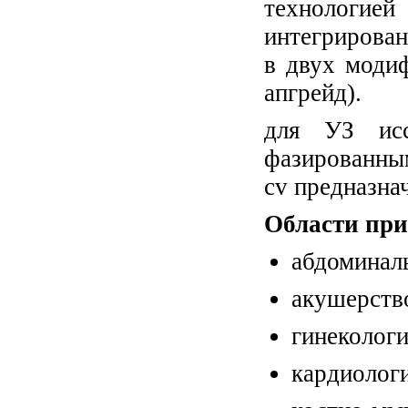
технологие
интегрирован
в двух модиф
апгрейд).
для УЗ исс
фазированным
cv предназна
Области при
абдоминал
акушерств
гинеколог
кардиолог