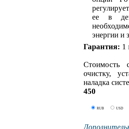
регулируе
ее в дей
необходим
энергии и 
Гарантия:
1 
Стоимость 
очистку, ус
наладка сист
450
RUB
USD
Дополните