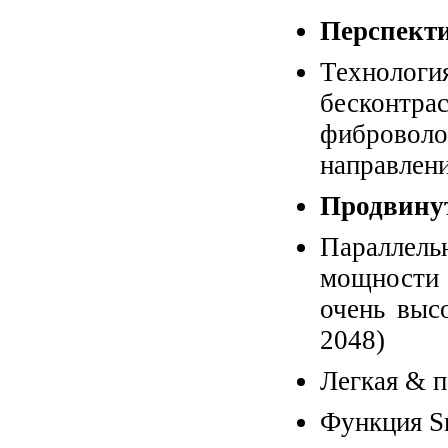
Перспект
Технолог
бесконт
фибровол
направлен
Продвину
Параллель
мощности 
очень выс
2048)
Легкая & п
Функция Sm