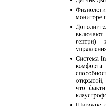
Датчик ды
Физиолог
мониторе п
Дополнит
включают 
гентри) 
управления
Система In
комфорта
способнос
открытой,
что факти
клаустроф
Широкое о