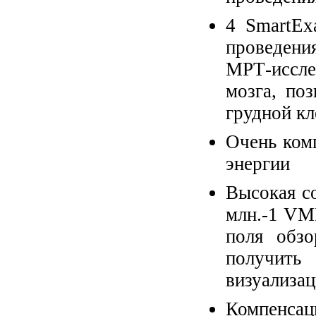
4 SmartEx
проведен
МРТ-иссле
мозга, по
грудной кл
Очень ком
энергии
Высокая с
млн.-1 VM
поля обзо
получить
визуализац
Компенса