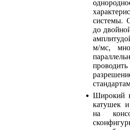
однородно
характер
системы. 
до двойно
амплитудой
м/мс, мн
параллель
проводит
разрешени
стандартам
Широкий в
катушек и
на конс
сконфигур