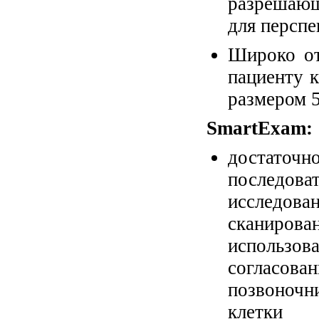
разрешающ
для персп
Широко от
пациенту к
размером 5
SmartExam:
достато
последо
исследова
сканиров
использ
согласован
позвоночни
клетки