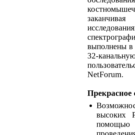
костномыше
заканчива
исследовани
спектрогра
выполнены в
32-канальн
пользовател
NetForum.
Прекрасное 
Возможно
высоких Р
помощью 
проведени