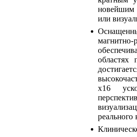
новейшим 
или визуал
Оснащенн
магнитно-р
обеспечив
областях 
достига
высокочас
x16 уск
перспек
визуализа
реального 
Клиниче