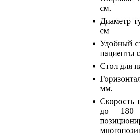
см.
Диаметр ту
см
Удобный с
пациенты с
Стол для п
Горизонтал
мм.
Скорость 
до 180 
позицио
многопози