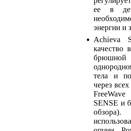
регулируе
ее в дей
необходим
энергии и 
Achieva 
качество 
брюшной о
однородно
тела и по
через все
FreeWave 
SENSE и б
обзора).
использов
опции Pow