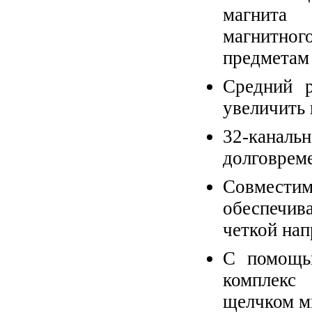
магнита 
магнитно
предметам
Средний р
увеличить 
32-каналь
долговрем
Cовместим
обеспечив
четкой нап
С помощь
комплекс
щелчком м