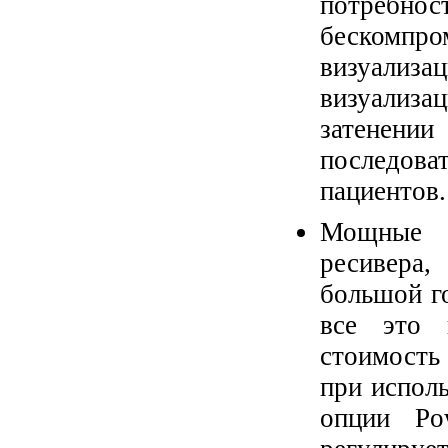
потребнос
бескомпро
визуали
визуализа
затенен
последоват
пациентов.
Мощные г
ресивера
большой г
все это 
стоимость
при испол
опции Pow