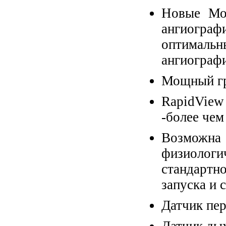
Новые Моb
ангиогра
оптима
ангиограф
Мощный гр
RapidView
-более чем
Возмож
физиоло
стандартн
запуска и 
Датчик пе