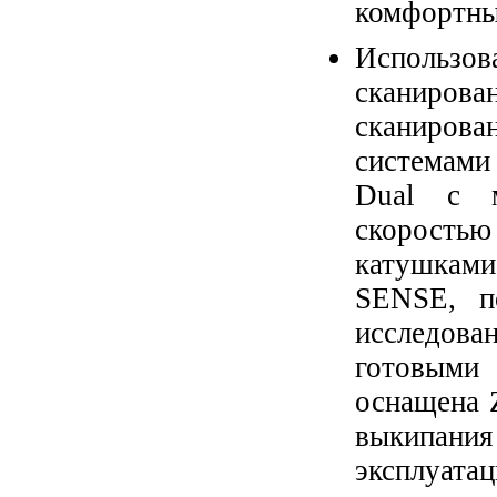
комфортны
Использ
сканиров
сканиров
системами
Dual с м
скоростью
катушками
SENSE, п
исследова
готовыми
оснащена Z
выкипан
эксплуата