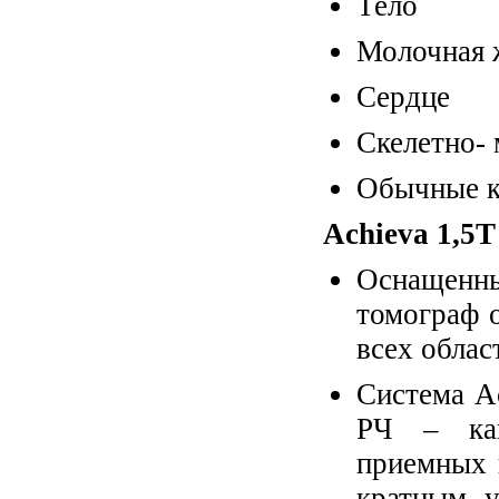
Тело
Молочная 
Сердце
Скелетно-
Обычные 
Achieva 1,5T 
Оснащенн
томограф 
всех облас
Система A
РЧ – кан
приемных 
кратным у