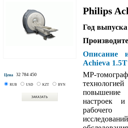
Philips Ac
Год выпуска
Производите
Описание и
Achieva 1.5T
МР-томогра
32 784 450
Цена
технологие
RUB
USD
KZT
BYN
повышение 
настроек и
рабочего 
исследований
обследова