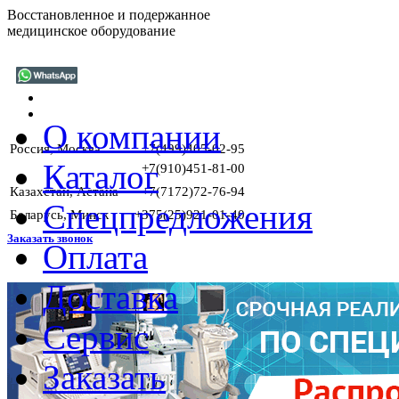
Восстановленное и подержанное
медицинское оборудование
О компании
Россия, Москва
+7(499)405-02-95
Каталог
+7(910)451-81-00
Казахстан, Астана
+7(7172)72-76-94
Спецпредложения
Беларусь, Минск
+375(25)921-01-40
Заказать звонок
Оплата
Доставка
Г
Сервис
Заказать