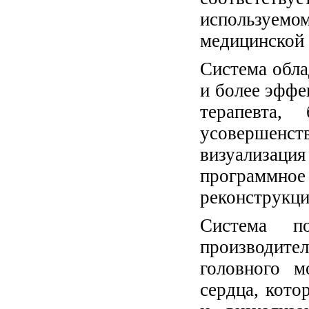
используемо
медицинской
Система обла
и более эффе
терапевта,
усовершен
визуализаци
программн
реконструкци
Система по
производит
головного м
сердца, кото