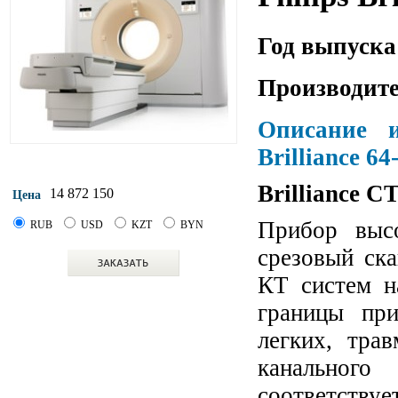
Год выпуска
Производите
Описание и
Brilliance 64
Brilliance C
14 872 150
Цена
Прибор выс
RUB
USD
KZT
BYN
срезовый ск
КТ систем н
границы при
легких, тра
канальног
соответст