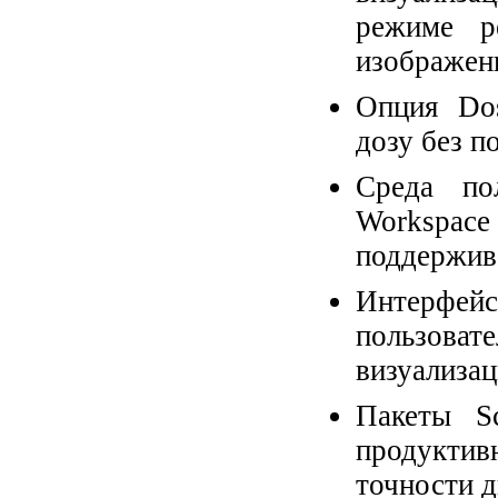
режиме р
изображени
Опция Dos
дозу без п
Среда пол
Workspac
поддержива
Интерфейс
пользоват
визуализац
Пакеты S
продуктив
точности д