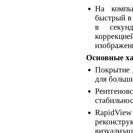
На компь
быстрый в
в секунд
коррекци
изображени
Основные ха
Покрытие 
для больши
Рентгенов
стабильно
RapidVie
реконст
визуализац