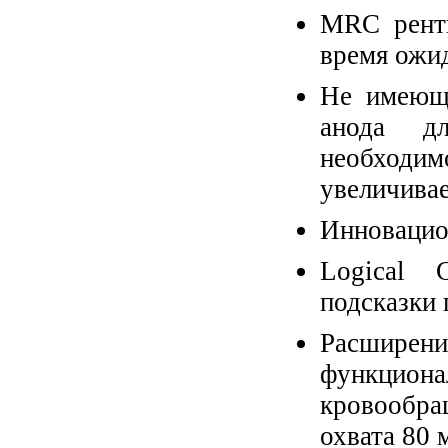
MRC рентг
время ожи
Не имеюща
анода дл
необходи
увеличивае
Инновацио
Logical 
подсказки 
Расшир
функцион
кровообра
охвата 80 