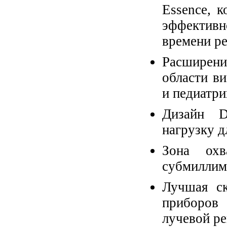
Essence, к
эффектив
времени р
Расширен
области ви
и педиатри
Дизайн D
нагрузку д
Зона ох
субмиллим
Лучшая ск
приборов
лучевой р