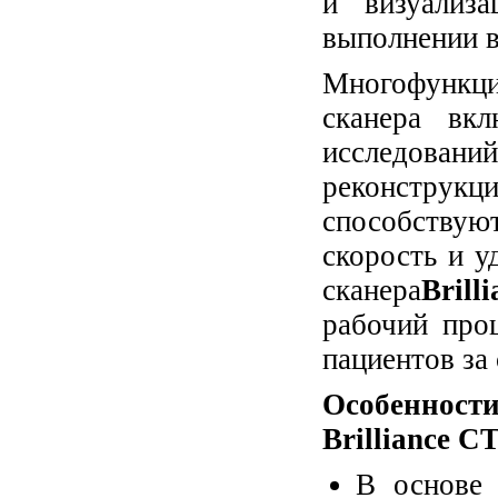
и визуализ
выполнении в
Многофункци
сканера вкл
исследован
реконстру
способству
скорость и у
сканера
Brilli
рабочий про
пациентов за 
Особенност
Brilliance CT
В основе 