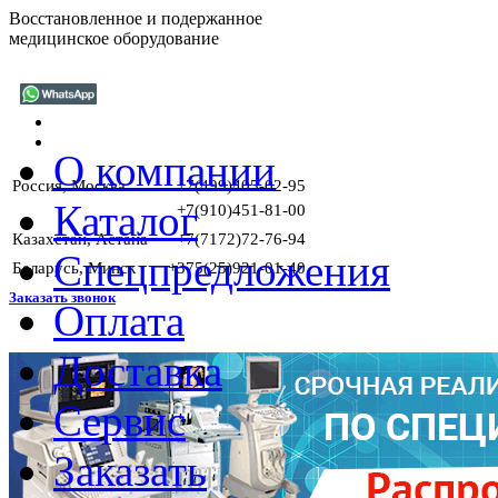
Восстановленное и подержанное
медицинское оборудование
О компании
Россия, Москва
+7(499)405-02-95
Каталог
+7(910)451-81-00
Казахстан, Астана
+7(7172)72-76-94
Спецпредложения
Беларусь, Минск
+375(25)921-01-40
Заказать звонок
Оплата
Доставка
Г
Сервис
Заказать