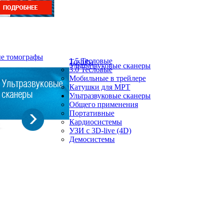
ые томографы
1.5 Тесловые
Toshiba
Ультразвуковые сканеры
3.0 Тесловые
Мобильные в трейлере
Катушки для МРТ
Ультразвуковые сканеры
Общего применения
Портативные
Кардиосистемы
УЗИ с 3D-live (4D)
Демосистемы