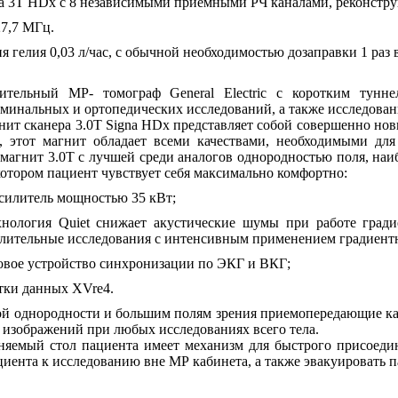
a 3T HDx с 8 независимыми приемными РЧ каналами, реконстр
27,7 МГц.
 гелия 0,03 л/час, с обычной необходимостью дозаправки 1 раз в
ительный МР- томограф General Electric с коротким тунне
минальных и ортопедических исследований, а также исследовани
ит сканера 3.0T Signa HDх представляет собой совершенно нов
, этот магнит обладает всеми качествами, необходимыми для
магнит 3.0T с лучшей среди аналогов однородностью поля, наиб
 котором пациент чувствует себя максимально комфортно:
силитель мощностью 35 кВт;
нология Quiet снижает акустические шумы при работе гради
длительные исследования с интенсивным применением градиент
вое устройство синхронизации по ЭКГ и ВКГ;
тки данных XVre4.
ой однородности и большим полям зрения приемопередающие кат
 изображений при любых исследованиях всего тела.
яемый стол пациента имеет механизм для быстрого присоедин
циента к исследованию вне МР кабинета, а также эвакуировать па