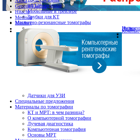
Aloka
64-128 срезовые
General Electric
Мобильные в трейлере
Hitachi
Трубки для КТ
Medison
Магнитно-резонансные томографы
Mindray
Низкоп
Philips
Компьют
Датчики для УЗИ
Cпециальные предложения
Материалы по томографии
КТ и МРТ: в чем разница?
О компьютерной томографии
Лучевая диагностика
Компьютерная томография
Основы МРТ