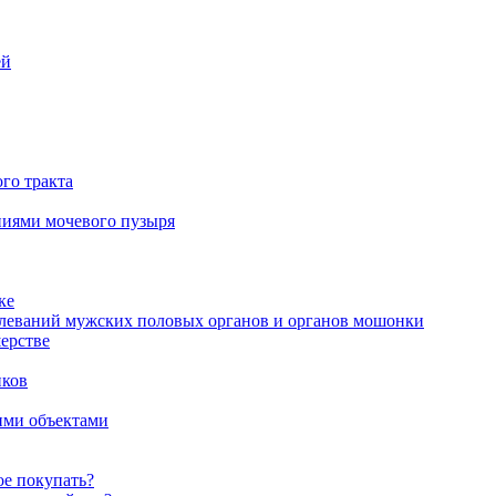
ей
го тракта
аниями мочевого пузыря
ке
олеваний мужских половых органов и органов мошонки
ерстве
иков
ими объектами
ое покупать?