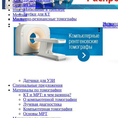
Aloka
64-128 срезовые
General Electric
Мобильные в трейлере
Hitachi
Трубки для КТ
Medison
Магнитно-резонансные томографы
Mindray
Низкоп
Philips
Компьют
Датчики для УЗИ
Cпециальные предложения
Материалы по томографии
КТ и МРТ: в чем разница?
О компьютерной томографии
Лучевая диагностика
Компьютерная томография
Основы МРТ