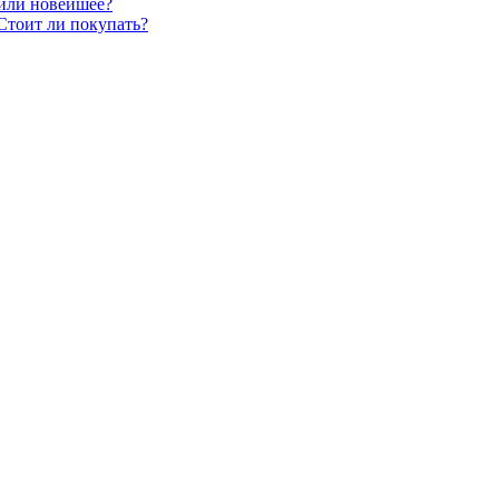
 или новейшее?
Стоит ли покупать?