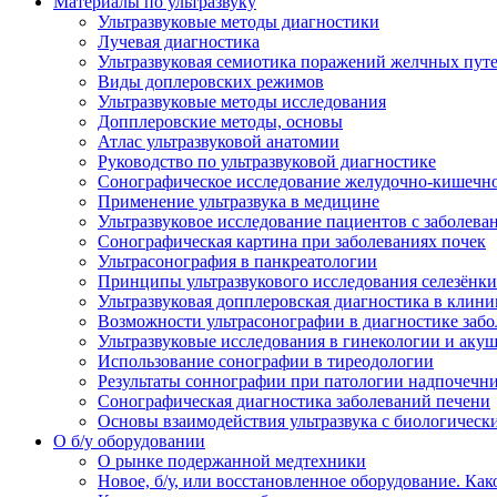
Материалы по ультразвуку
Ультразвуковые методы диагностики
Лучевая диагностика
Ультразвуковая семиотика поражений желчных пут
Виды доплеровских режимов
Ультразвуковые методы исследования
Допплеровские методы, основы
Атлас ультразвуковой анатомии
Руководство по ультразвуковой диагностике
Сонографическое исследование желудочно-кишечно
Применение ультразвука в медицине
Ультразвуковое исследование пациентов с заболев
Сонографическая картина при заболеваниях почек
Ультрасонография в панкреатологии
Принципы ультразвукового исследования селезёнки
Ультразвуковая допплеровская диагностика в клини
Возможности ультрасонографии в диагностике заб
Ультразвуковые исследования в гинекологии и акуш
Использование сонографии в тиреодологии
Результаты соннографии при патологии надпочечн
Сонографическая диагностика заболеваний печени
Основы взаимодействия ультразвука с биологическ
O б/у оборудовании
О рынке подержанной медтехники
Новое, б/у, или восстановленное оборудование. Как