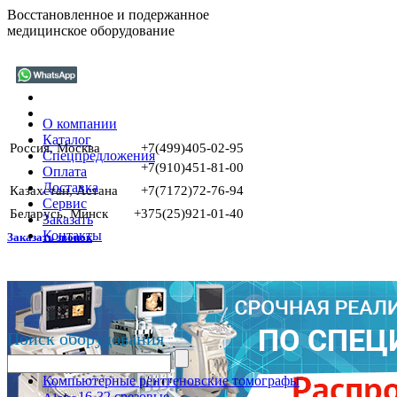
Восстановленное и подержанное
медицинское оборудование
О компании
Каталог
Россия, Москва
+7(499)405-02-95
Спецпредложения
+7(910)451-81-00
Оплата
Доставка
Казахстан, Астана
+7(7172)72-76-94
Сервис
Беларусь, Минск
+375(25)921-01-40
Заказать
Контакты
Заказать звонок
Поиск оборудования
Компьютерные рентгеновские томографы
16-32 срезовые