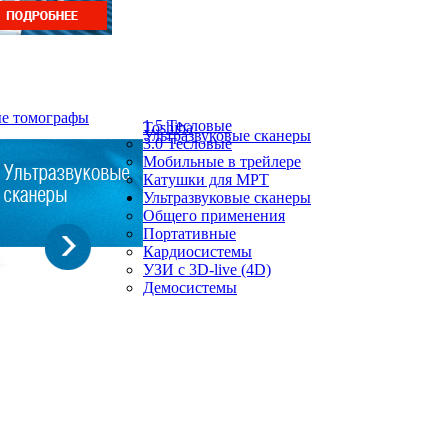
ые томографы
1.5 Тесловые
Toshiba
Ультразвуковые сканеры
3.0 Тесловые
Мобильные в трейлере
Катушки для МРТ
Ультразвуковые сканеры
Общего применения
Портативные
Кардиосистемы
УЗИ с 3D-live (4D)
Демосистемы