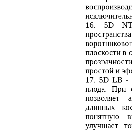
воспроизв
исключительн
16. 5D NT 
пространс
воротниковог
плоскости в 
прозрачност
простой и эф
17. 5D LB - 
плода. При
позволяет 
длинных кос
понятную в
улучшает то