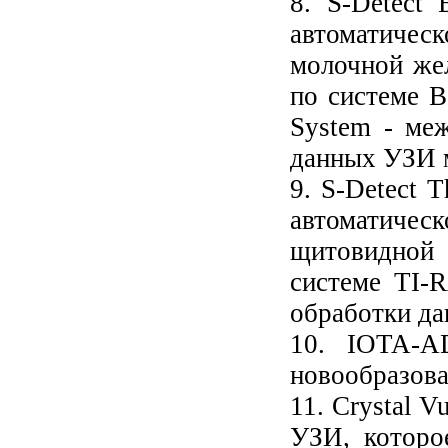
8. S-Detect 
автоматичес
молочной же
по системе B
System - ме
данных УЗИ 
9. S-Detect T
автоматичес
щитовидной
системе TI-
обработки д
10. IOTA-A
новообразова
11. Crystal 
УЗИ, которо