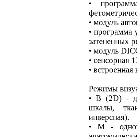
• программ
фетометричес
• модуль авт
• программа 
затененных р
• модуль DI
• сенсорная 1
• встроенная 
Режимы визу
• B (2D) - 
шкалы, тка
инверсная).
• M - одно
анатомическ