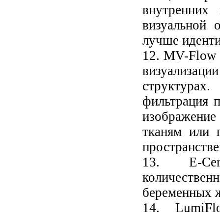
внутренних
визуальной 
лучше иденти
12. MV-Flow 
визуализаци
структурах.
фильтрация 
изображени
тканям или 
пространств
13. E-Cer
количестве
беременных 
14. LumiFl