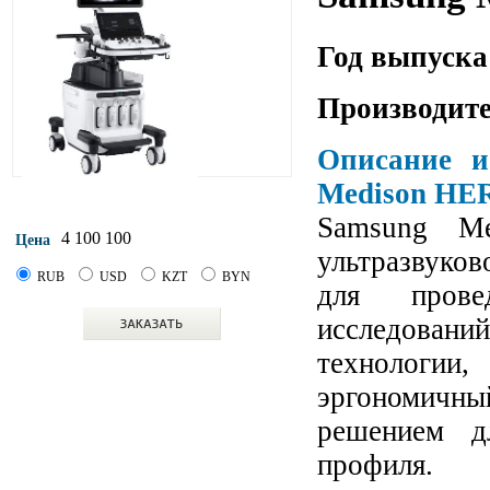
Год выпуска
Производите
Описание и
Medison HE
Samsung M
4 100 100
Цена
ультразвуков
RUB
USD
KZT
BYN
для провед
исследовани
технологии
эргономичн
решением д
профиля.