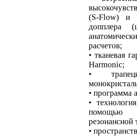
высокочувст
(S-Flow) и 
допплера (
анатомичес
расчетов;
• тканевая г
Harmonic;
• трапеци
монокристаль
• программа 
• технологи
помощью п
резонансной 
• пространст