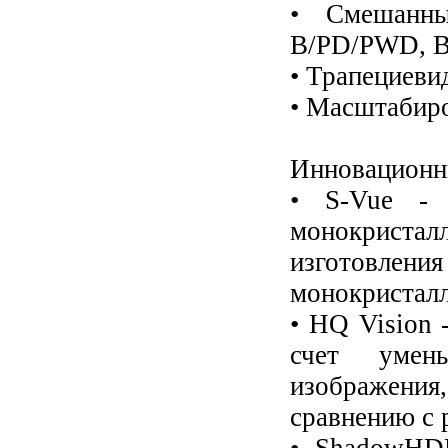
• Смешанн
B/PD/PWD, B
• Трапециеви
• Масштабиро
Инновационн
• S-Vue - 
монокристал
изготовле
монокристалл
• HQ Vision 
счет умень
изображения
сравнению с 