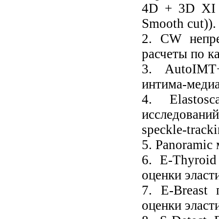
4D + 3D XI 
Smooth cut)).
2. CW непр
расчеты по к
3. AutoIMT
интима-медиа
4. Elastos
исследовани
speckle-tracki
5. Panoramic
6. E-Thyroi
оценки эласт
7. E-Breast
оценки эласт