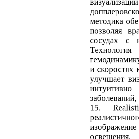
визуализаци
допплеровс
методика обе
позволяя вр
сосудах с н
Технологи
гемодинамику
и скоростях 
улучшает ви
интуитивн
заболеваний,
15. Realis
реалистичн
изображени
освещения.