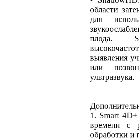
• ShadowHDR
области зате
для испол
звукоослабл
плода. S
высокочаст
выявления уч
или позвон
ультразвука.
Дополнительн
1. Smart 4D+
времени с 
обработки и 