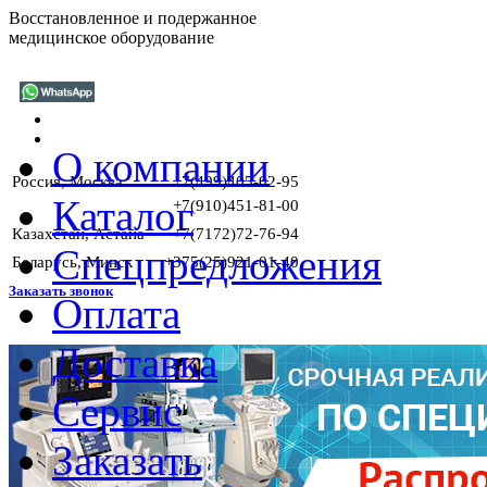
Восстановленное и подержанное
медицинское оборудование
О компании
Россия, Москва
+7(499)405-02-95
Каталог
+7(910)451-81-00
Казахстан, Астана
+7(7172)72-76-94
Спецпредложения
Беларусь, Минск
+375(25)921-01-40
Заказать звонок
Оплата
Доставка
ГАР
Сервис
Заказать