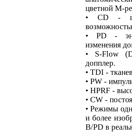
цветной М-ре
• CD - цве
возможностью
• PD - эне
изменения до
• S-Flow (D
допплер.
• TDI - ткан
• PW - импул
• HPRF - выс
• CW - посто
• Режимы одн
и более изоб
B/PD в реаль