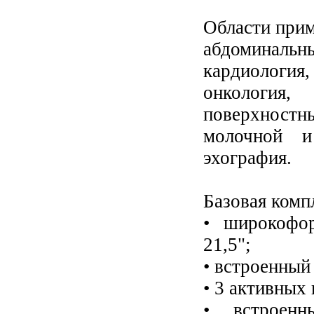
Области при
абдоминальны
кардиологи
онкология, 
поверхностн
молочной и
эхография.
Базовая комп
• широкофо
21,5";
• встроенный
• 3 активных
• встроенн