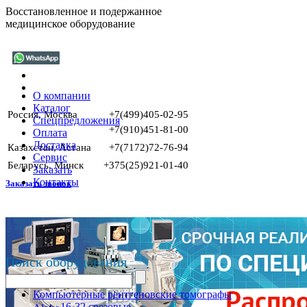
Восстановленное и подержанное
медицинское оборудование
О компании
Каталог
Россия, Москва
+7(499)405-02-95
Спецпредложения
+7(910)451-81-00
Оплата
Доставка
Казахстан, Астана
+7(7172)72-76-94
Сервис
Беларусь, Минск
+375(25)921-01-40
Заказать
Контакты
Заказать звонок
Поиск оборудования
Компьютерные рентгеновские томографы
16-32 срезовые