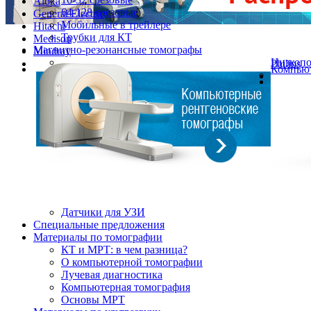
Aloka
64-128 срезовые
General Electric
Мобильные в трейлере
Hitachi
Трубки для КТ
Medison
Магнитно-резонансные томографы
Mindray
Низкоп
Philips
Компьют
Датчики для УЗИ
Cпециальные предложения
Материалы по томографии
КТ и МРТ: в чем разница?
О компьютерной томографии
Лучевая диагностика
Компьютерная томография
Основы МРТ