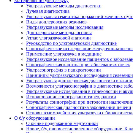
Материалы по ультразвуку
Ультразвуковые методы диагностики
Лучевая диагностика
Ультразвуковая семиотика поражений желчных пут
Виды доплеровских режимов
Ультразвуковые методы исследования
Допплеровские методы, основы
Атлас ультразвуковой анатомии
Руководство по ультразвуковой диагностике
Сонографическое исследование желудочно-кишечно
Применение ультразвука в медицине
Ультразвуковое исследование пациентов с заболев
Сонографическая картина при заболеваниях почек
Ультрасонография в панкреатологии
Принципы ультразвукового исследования селезёнки
Ультразвуковая допплеровская диагностика в клини
Возможности ультрасонографии в диагностике заб
Ультразвуковые исследования в гинекологии и акуш
Использование сонографии в тиреодологии
Результаты соннографии при патологии надпочечн
Сонографическая диагностика заболеваний печени
Основы взаимодействия ультразвука с биологическ
O б/у оборудовании
О рынке подержанной медтехники
Новое, б/у, или восстановленное оборудование. Как