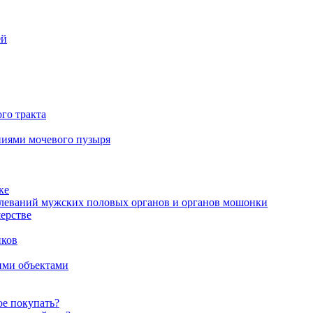
ей
го тракта
аниями мочевого пузыря
ке
олеваний мужских половых органов и органов мошонки
ерстве
иков
ими объектами
ое покупать?