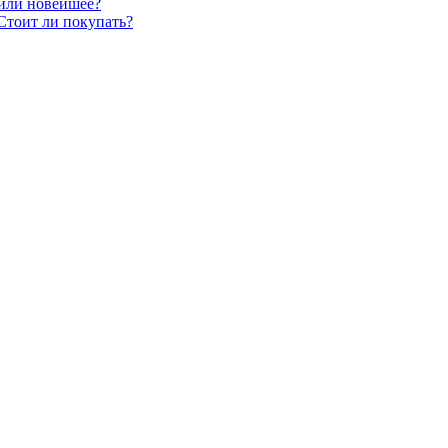
 или новейшее?
Стоит ли покупать?