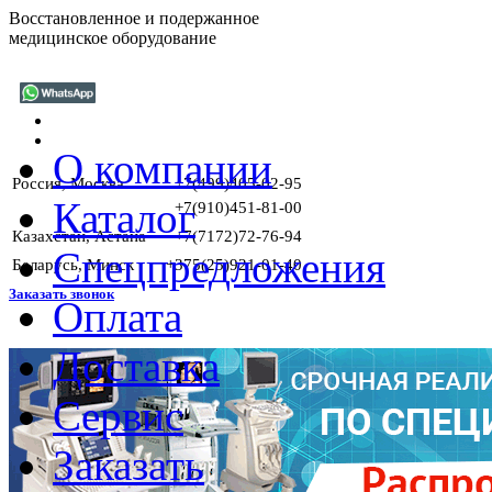
Восстановленное и подержанное
медицинское оборудование
О компании
Россия, Москва
+7(499)405-02-95
Каталог
+7(910)451-81-00
Казахстан, Астана
+7(7172)72-76-94
Спецпредложения
Беларусь, Минск
+375(25)921-01-40
Заказать звонок
Оплата
Доставка
Г
Сервис
Заказать