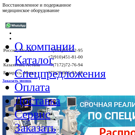
Восстановленное и подержанное
медицинское оборудование
О компании
Россия, Москва
+7(499)405-02-95
Каталог
+7(910)451-81-00
Казахстан, Астана
+7(7172)72-76-94
Спецпредложения
Беларусь, Минск
+375(25)921-01-40
Заказать звонок
Оплата
Доставка
Сервис
Заказать