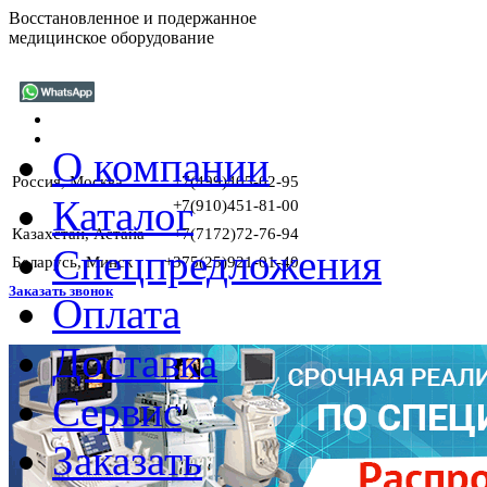
Восстановленное и подержанное
медицинское оборудование
О компании
Россия, Москва
+7(499)405-02-95
Каталог
+7(910)451-81-00
Казахстан, Астана
+7(7172)72-76-94
Спецпредложения
Беларусь, Минск
+375(25)921-01-40
Заказать звонок
Оплата
Доставка
Сервис
Заказать