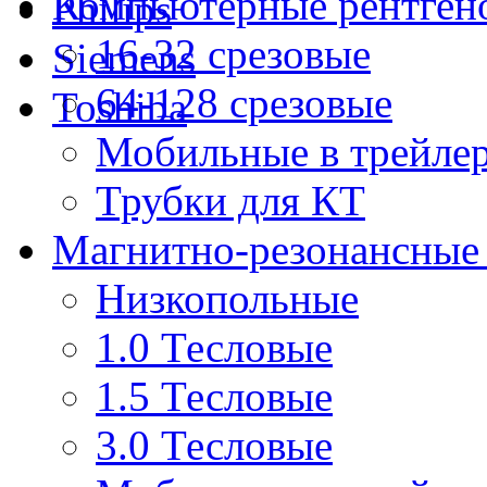
Компьютерные рентген
Philips
16-32 срезовые
Siemens
64-128 срезовые
Toshiba
Мобильные в трейле
Трубки для КТ
Магнитно-резонансные
Низкопольные
1.0 Тесловые
1.5 Тесловые
3.0 Тесловые