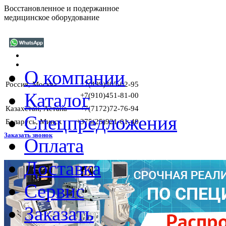
Восстановленное и подержанное
медицинское оборудование
О компании
Россия, Москва
+7(499)405-02-95
Каталог
+7(910)451-81-00
Казахстан, Астана
+7(7172)72-76-94
Спецпредложения
Беларусь, Минск
+375(25)921-01-40
Заказать звонок
Оплата
Доставка
Сервис
Заказать