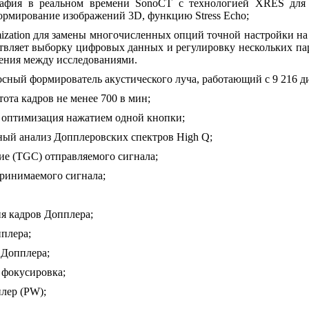
графия в реальном времени SonoCT с технологией XRES для
ормирование изображений 3D, функцию Stress Echo;
imization для замены многочисленных опций точной настройки 
твляет выборку цифровых данных и регулировку нескольких па
ения между исследованиями.
ный формирователь акустического луча, работающий с 9 216 
ота кадров не менее 700 в мин;
 оптимизация нажатием одной кнопки;
ый анализ Допплеровских спектров High Q;
ие (TGC) отправляемого сигнала;
ринимаемого сигнала;
я кадров Допплера;
плера;
 Допплера;
 фокусировка;
лер (PW);