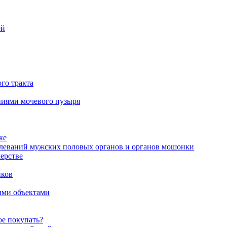
ей
го тракта
аниями мочевого пузыря
ке
олеваний мужских половых органов и органов мошонки
ерстве
иков
ими объектами
ое покупать?