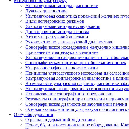
Материалы по ультразвуку
Ультразвуковые методы диагностики
Лучевая диагностика
Ультразвуковая семиотика поражений желчных пут
Виды доплеровских режимов
Ультразвуковые методы исследования
Допплеровские методы, основы
Атлас ультразвуковой анатомии
Руководство по ультразвуковой диагностике
Сонографическое исследование желудочно-кишечно
Применение ультразвука в медицине
Ультразвуковое исследование пациентов с заболев
Сонографическая картина при заболеваниях почек
Ультрасонография в панкреатологии
Принципы ультразвукового исследования селезёнки
Ультразвуковая допплеровская диагностика в клини
Возможности ультрасонографии в диагностике заб
Ультразвуковые исследования в гинекологии и акуш
Использование сонографии в тиреодологии
Результаты соннографии при патологии надпочечн
Сонографическая диагностика заболеваний печени
Основы взаимодействия ультразвука с биологическ
O б/у оборудовании
О рынке подержанной медтехники
Новое, б/у, или восстановленное оборудование. Как