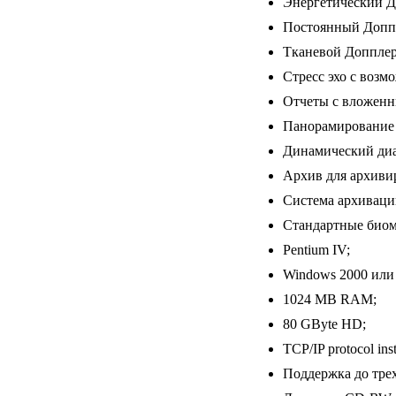
Энергетический Д
Постоянный Допп
Тканевой Допплер
Стресс эхо с возм
Отчеты с вложенн
Панорамирование 
Динамический диа
Архив для архиви
Система архиваци
Стандартные биом
Pentium IV;
Windows 2000 или 
1024 MB RAM;
80 GByte HD;
TCP/IP protocol inst
Поддержка до тре