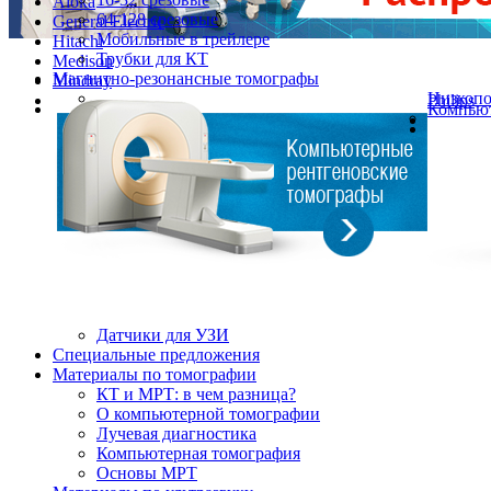
Aloka
64-128 срезовые
General Electric
Мобильные в трейлере
Hitachi
Трубки для КТ
Medison
Магнитно-резонансные томографы
Mindray
Низкоп
Philips
Компьют
Датчики для УЗИ
Cпециальные предложения
Материалы по томографии
КТ и МРТ: в чем разница?
О компьютерной томографии
Лучевая диагностика
Компьютерная томография
Основы МРТ