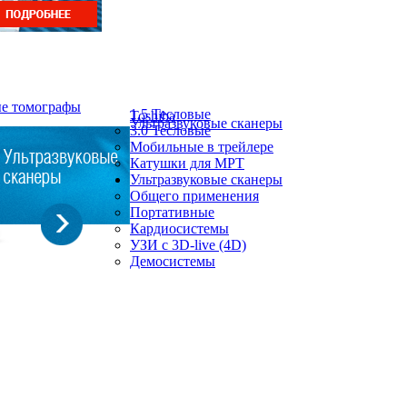
ые томографы
1.5 Тесловые
Toshiba
Ультразвуковые сканеры
3.0 Тесловые
Мобильные в трейлере
Катушки для МРТ
Ультразвуковые сканеры
Общего применения
Портативные
Кардиосистемы
УЗИ с 3D-live (4D)
Демосистемы