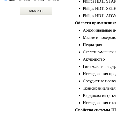
Philips HD11 ST
Philips HD11 SEL
Philips HD11 A
Области применения:
Абдоминальные и
Малые и поверхно
Педиатрия
Скелетно-мышечна
Акушерство
Гинекология и фе
Исследования пре
Сосудистые иссле
Транскраниальная
Кардиология (в т.
Исследования с к
Свойства системы H