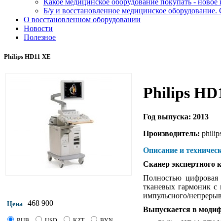
Какое медицинское оборудование покупать - новое
Б/у и восстановленное медицинское оборудование. 
О восстановленном оборудовании
Новости
Полезное
Philips HD11 XE
Philips HD
Год выпуска: 2013
Производитель:
philip
Описание и техническ
Сканер экспертного 
Полностью цифровая 
тканевых гармоник с 
импульсного/непрерыв
468 900
Цена
Выпускается в моди
RUB
USD
KZT
BYN