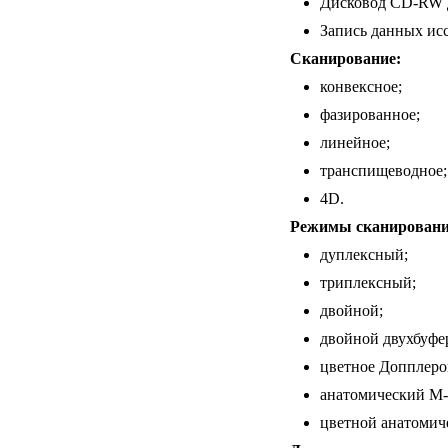
Дисковод CD-RW д
Запись данных исс
Сканирование:
конвексное;
фазированное;
линейное;
транспищеводное;
4D.
Режимы сканировани
дуплексный;
триплексный;
двойной;
двойной двухбуфе
цветное Допплеро
анатомический M
цветной анатомич