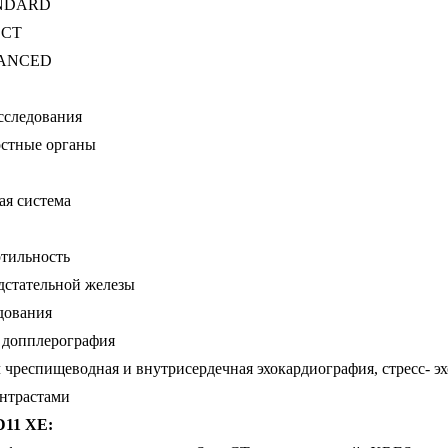
ANDARD
ECT
DVANCED
сследования
стные органы
я система
ртильность
дстательной железы
дования
 допплерография
ч чреспищеводная и внутрисердечная эхокардиография, стресс- э
онтрастами
D11 XE: