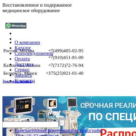
Восстановленное и подержанное
медицинское оборудование
О компании
Каталог
Россия, Москва
+7(499)405-02-95
Спецпредложения
+7(910)451-81-00
Оплата
Доставка
Казахстан, Астана
+7(7172)72-76-94
Сервис
Беларусь, Минск
+375(25)921-01-40
Заказать
Контакты
Заказать звонок
Поиск оборудования
Компьютерные рентгеновские томографы
16-32 срезовые