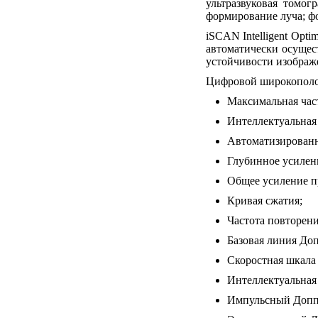
ультразвуковая томо
формирование луча; ф
iSCAN Intelligent Opt
автоматически осущес
устойчивости изображ
Цифровой широкополос
Максимальная част
Интеллектуальная
Автоматизированн
Глубинное усилен
Общее усиление п
Кривая сжатия;
Частота повторени
Базовая линия Доп
Скоростная шкала
Интеллектуальная
Импульсный Допп