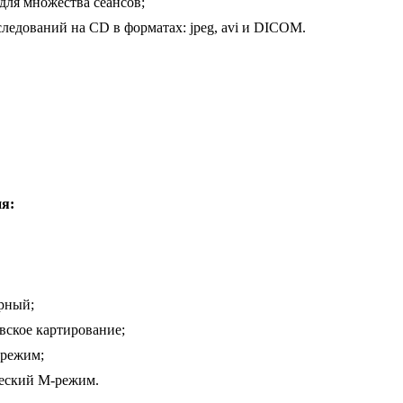
ля множества сеансов;
ледований на CD в форматах: jpeg, avi и DICOM.
я:
рный;
вское картирование;
-режим;
еский M-режим.