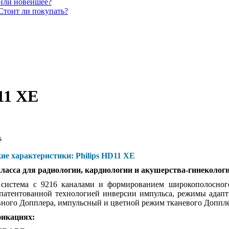
 или новейшее?
Стоит ли покупать?
11 XE
s
ие характеристики: Philips HD11 XE
класса для радиологии, кардиологии и акушерства-гинеколог
система с 9216 каналами и формированием широкополосного
патентованной технологией инверсии импульса, режимы адапт
ного Допплера, импульсный и цветной режим тканевого Доппл
фикациях: