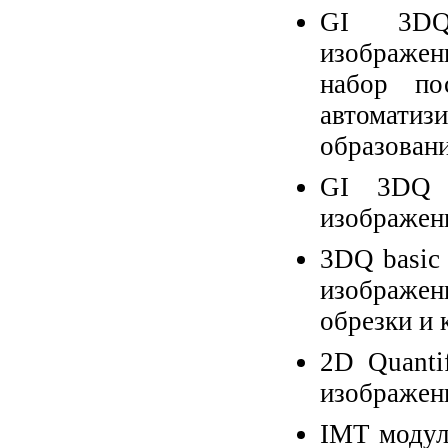
GI 3DQ 
изображен
набор пос
автомати
образован
GI 3DQ 
изображен
3DQ basic
изображе
обрезки и 
2D Quanti
изображен
IMT модул