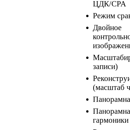
ЦДК/CPA
Режим срав
Двойное
контроль
изображен
Масштабир
записи)
Реконстр
(масштаб ч
Панорамна
Панорамна
гармоники