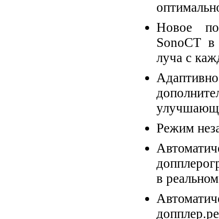
оптимально
Новое по
SonoCT в 
луча с каж
Адаптивно
дополните
улучшающа
Режим нез
Автомат
допплерог
в реальном
Автомати
допплер.р