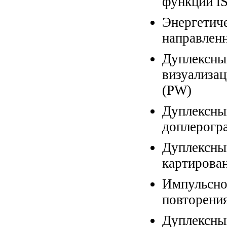
функции iS
Энергетич
направленн
Дуплекс
визуализа
(PW)
Дуплекс
доплерогр
Дуплексн
картирова
Импульсн
повторени
Дуплекс