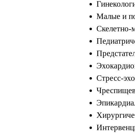
Гинекологи
Малые и п
Скелетно-
Педиатрич
Предстател
Эхокардио
Стресс-эх
Чреспищев
Эпикардиал
Хирургичес
Интервенц