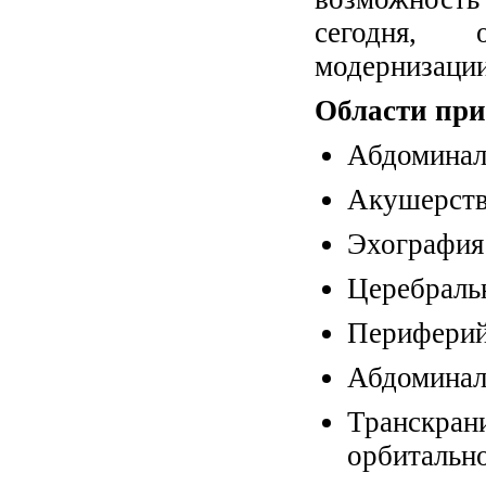
сегодня, 
модернизации
Области при
Абдоминал
Акушерств
Эхография
Церебраль
Периферий
Абдоминал
Транскран
орбитально