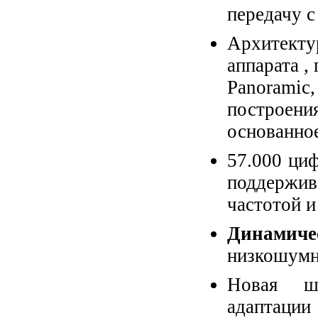
передачу с
Архитек
аппарата ,
Panoramic
построени
основанное
57.000 ци
поддержив
частотой 
Динамиче
низкошумн
Новая ши
адаптаци