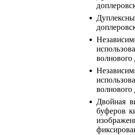
доплеровс
Дуплекс
доплеровс
Независим
использо
волнового
Независим
использо
волнового
Двойная в
буферов к
изображен
фиксирова