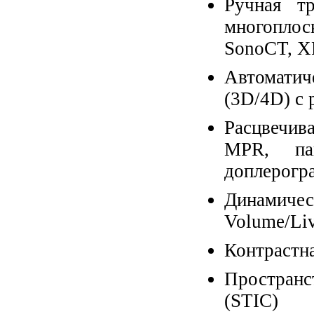
Ручная тр
многопло
SonoCT, X
Автоматич
(3D/4D) с
Расцвечив
MPR, па
доплерогр
Динамич
Volume/Li
Контрастна
Пространс
(STIC)