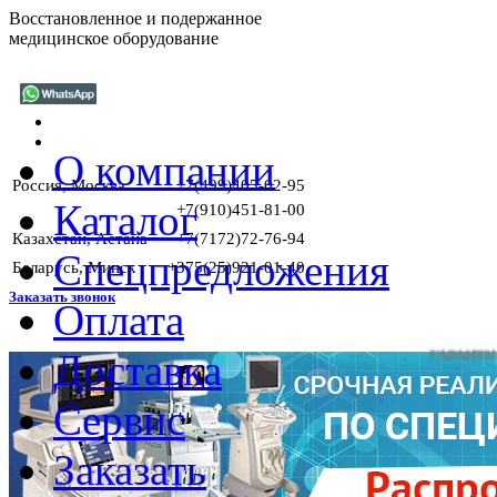
Восстановленное и подержанное
медицинское оборудование
О компании
Россия, Москва
+7(499)405-02-95
Каталог
+7(910)451-81-00
Казахстан, Астана
+7(7172)72-76-94
Спецпредложения
Беларусь, Минск
+375(25)921-01-40
Заказать звонок
Оплата
Доставка
ГАРАНТИИ НА 
Сервис
Заказать