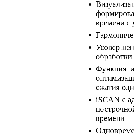
Визуализ
формирова
времени с
Гармониче
Усоверше
обработки
Функция и
оптимиза
сжатия од
iSCAN с а
построчн
времени
Одновреме