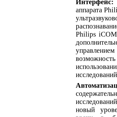
Интерфейс
аппарата Phi
ультразвуко
распознавани
Philips iCO
дополнител
управлением 
возможнос
использован
исследований
Автоматиза
содержате
исследований
новый урове