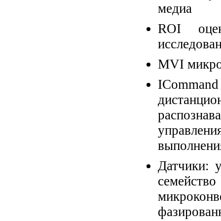
медиа
ROI оце
исследова
MVI микро
IComman
дистанцио
распознав
управле
выполнени
Датчики: 
семейство
микроко
фазирова