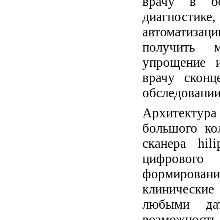
врачу в бо
диагностике,
автоматиза
получить м
упрощение и
врачу сконц
обследовании
Архитектур
большого ко
сканера hil
цифрового
формировани
клинические
любыми да
возможность