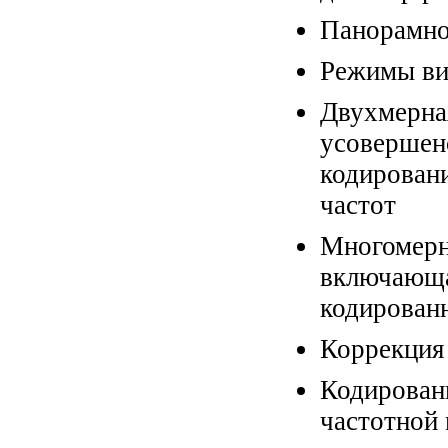
Панорамно
Режимы ви
Двухмер
усоверше
кодирован
частот
Многомерна
включающ
кодирован
Коррекция
Кодирова
частотной