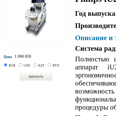
Год выпуска
Производите
Описание и 
Система рад
1 090 850
Цена
Полностью ц
аппарат i
RUB
USD
KZT
BYN
эргономичнос
обеспечиваю
возможност
функционал
процедуры об