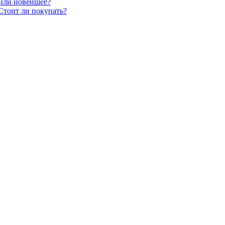
 или новейшее?
Стоит ли покупать?