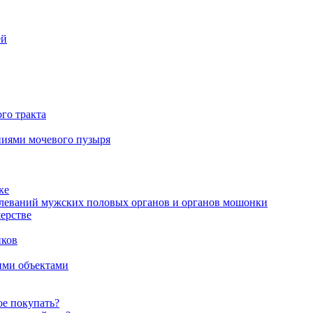
ей
го тракта
аниями мочевого пузыря
ке
олеваний мужских половых органов и органов мошонки
ерстве
иков
ими объектами
ое покупать?