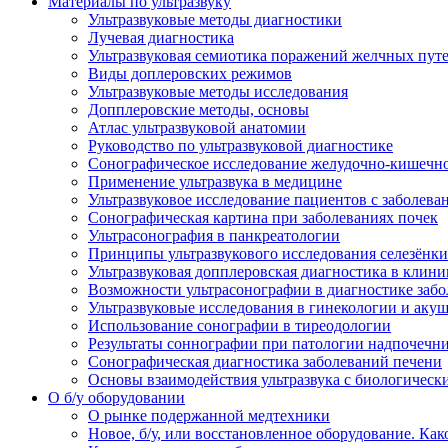
Материалы по ультразвуку
Ультразвуковые методы диагностики
Лучевая диагностика
Ультразвуковая семиотика поражений желчных пут
Виды доплеровских режимов
Ультразвуковые методы исследования
Допплеровские методы, основы
Атлас ультразвуковой анатомии
Руководство по ультразвуковой диагностике
Сонографическое исследование желудочно-кишечно
Применение ультразвука в медицине
Ультразвуковое исследование пациентов с заболев
Сонографическая картина при заболеваниях почек
Ультрасонография в панкреатологии
Принципы ультразвукового исследования селезёнки
Ультразвуковая допплеровская диагностика в клини
Возможности ультрасонографии в диагностике заб
Ультразвуковые исследования в гинекологии и акуш
Использование сонографии в тиреодологии
Результаты соннографии при патологии надпочечн
Сонографическая диагностика заболеваний печени
Основы взаимодействия ультразвука с биологическ
O б/у оборудовании
О рынке подержанной медтехники
Новое, б/у, или восстановленное оборудование. Как