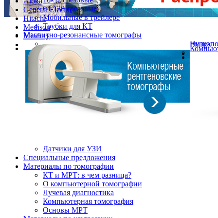
Aloka
64-128 срезовые
General Electric
Мобильные в трейлере
Hitachi
Трубки для КТ
Medison
Магнитно-резонансные томографы
Mindray
Низкоп
Philips
Компьют
Датчики для УЗИ
Cпециальные предложения
Материалы по томографии
КТ и МРТ: в чем разница?
О компьютерной томографии
Лучевая диагностика
Компьютерная томография
Основы МРТ