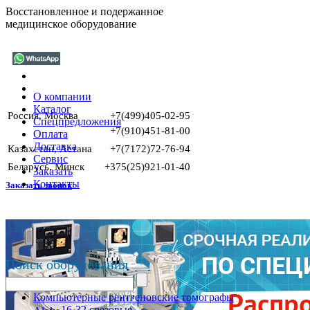
Восстановленное и подержанное
медицинское оборудование
О компании
Каталог
Россия, Москва
+7(499)405-02-95
Спецпредложения
+7(910)451-81-00
Оплата
Доставка
Казахстан, Астана
+7(7172)72-76-94
Сервис
Беларусь, Минск
+375(25)921-01-40
Заказать
Контакты
Заказать звонок
Поиск оборудования
Компьютерные рентгеновские томографы
16-32 срезовые