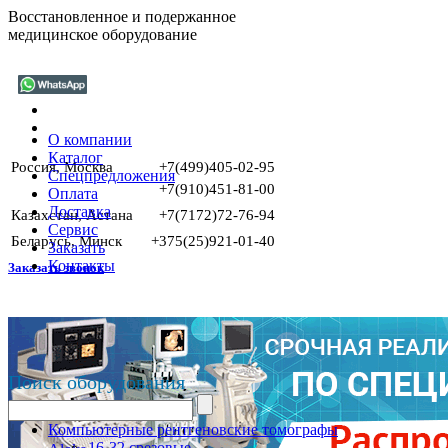
Восстановленное и подержанное
медицинское оборудование
О компании
Каталог
Россия, Москва
+7(499)405-02-95
Спецпредложения
+7(910)451-81-00
Оплата
Доставка
Казахстан, Астана
+7(7172)72-76-94
Сервис
Беларусь, Минск
+375(25)921-01-40
Заказать
Контакты
Заказать звонок
Поиск оборудования
Компьютерные рентгеновские томографы
16-32 срезовые