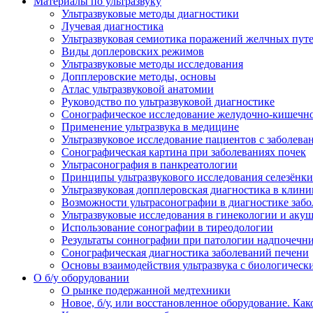
Материалы по ультразвуку
Ультразвуковые методы диагностики
Лучевая диагностика
Ультразвуковая семиотика поражений желчных пут
Виды доплеровских режимов
Ультразвуковые методы исследования
Допплеровские методы, основы
Атлас ультразвуковой анатомии
Руководство по ультразвуковой диагностике
Сонографическое исследование желудочно-кишечно
Применение ультразвука в медицине
Ультразвуковое исследование пациентов с заболев
Сонографическая картина при заболеваниях почек
Ультрасонография в панкреатологии
Принципы ультразвукового исследования селезёнки
Ультразвуковая допплеровская диагностика в клини
Возможности ультрасонографии в диагностике заб
Ультразвуковые исследования в гинекологии и акуш
Использование сонографии в тиреодологии
Результаты соннографии при патологии надпочечн
Сонографическая диагностика заболеваний печени
Основы взаимодействия ультразвука с биологическ
O б/у оборудовании
О рынке подержанной медтехники
Новое, б/у, или восстановленное оборудование. Как