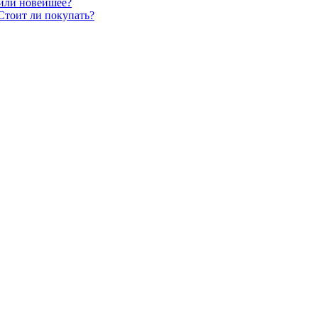
 или новейшее?
Стоит ли покупать?