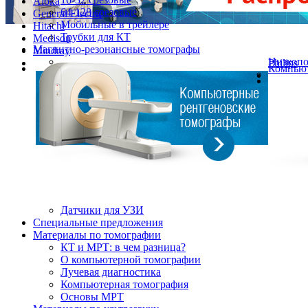
Aloka
64-128 срезовые
General Electric
Мобильные в трейлере
Hitachi
Трубки для КТ
Medison
Магнитно-резонансные томографы
Mindray
Низкоп
Philips
Компьют
Датчики для УЗИ
Cпециальные предложения
Материалы по томографии
КТ и МРТ: в чем разница?
О компьютерной томографии
Лучевая диагностика
Компьютерная томография
Основы МРТ