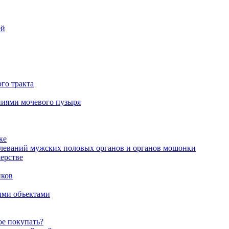
ей
го тракта
аниями мочевого пузыря
ке
олеваний мужских половых органов и органов мошонки
ерстве
иков
ими объектами
ое покупать?