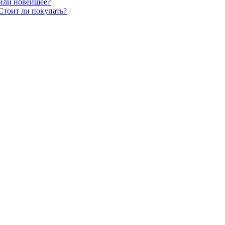
 или новейшее?
Стоит ли покупать?