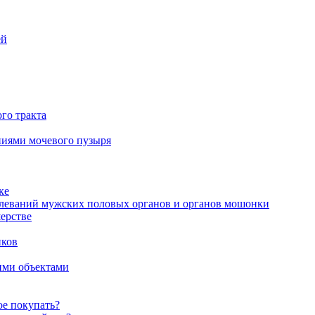
ей
го тракта
аниями мочевого пузыря
ке
олеваний мужских половых органов и органов мошонки
ерстве
иков
ими объектами
ое покупать?