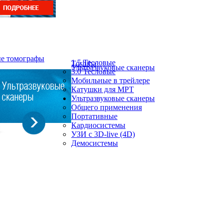
ые томографы
1.5 Тесловые
Toshiba
Ультразвуковые сканеры
3.0 Тесловые
Мобильные в трейлере
Катушки для МРТ
Ультразвуковые сканеры
Общего применения
Портативные
Кардиосистемы
УЗИ с 3D-live (4D)
Демосистемы