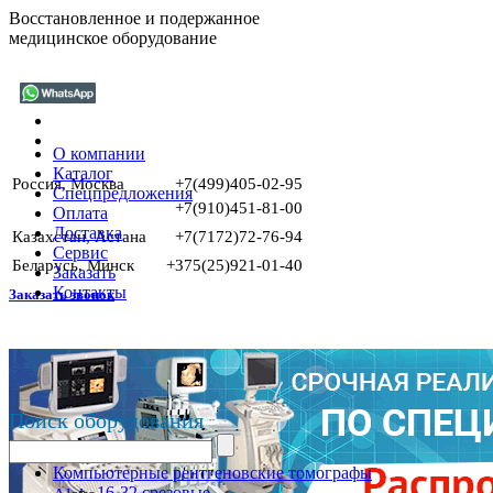
Восстановленное и подержанное
медицинское оборудование
О компании
Каталог
Россия, Москва
+7(499)405-02-95
Спецпредложения
+7(910)451-81-00
Оплата
Доставка
Казахстан, Астана
+7(7172)72-76-94
Сервис
Беларусь, Минск
+375(25)921-01-40
Заказать
Контакты
Заказать звонок
Поиск оборудования
Компьютерные рентгеновские томографы
16-32 срезовые