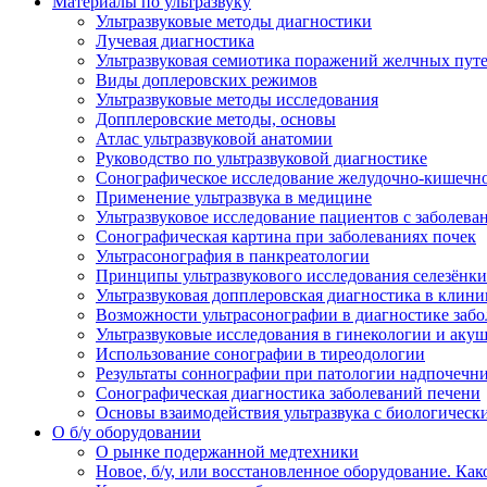
Материалы по ультразвуку
Ультразвуковые методы диагностики
Лучевая диагностика
Ультразвуковая семиотика поражений желчных пут
Виды доплеровских режимов
Ультразвуковые методы исследования
Допплеровские методы, основы
Атлас ультразвуковой анатомии
Руководство по ультразвуковой диагностике
Сонографическое исследование желудочно-кишечно
Применение ультразвука в медицине
Ультразвуковое исследование пациентов с заболев
Сонографическая картина при заболеваниях почек
Ультрасонография в панкреатологии
Принципы ультразвукового исследования селезёнки
Ультразвуковая допплеровская диагностика в клини
Возможности ультрасонографии в диагностике заб
Ультразвуковые исследования в гинекологии и акуш
Использование сонографии в тиреодологии
Результаты соннографии при патологии надпочечн
Сонографическая диагностика заболеваний печени
Основы взаимодействия ультразвука с биологическ
O б/у оборудовании
О рынке подержанной медтехники
Новое, б/у, или восстановленное оборудование. Как