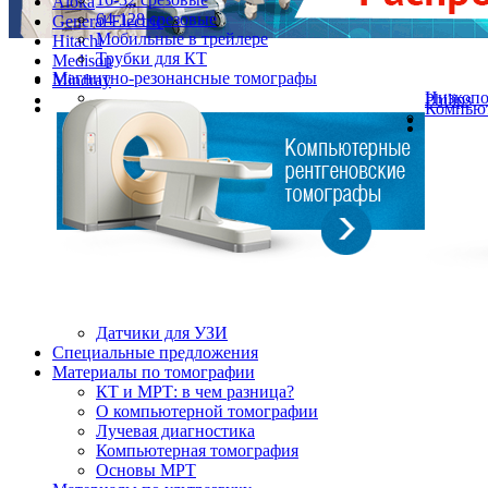
Aloka
64-128 срезовые
General Electric
Мобильные в трейлере
Hitachi
Трубки для КТ
Medison
Магнитно-резонансные томографы
Mindray
Низкоп
Philips
Компьют
Датчики для УЗИ
Cпециальные предложения
Материалы по томографии
КТ и МРТ: в чем разница?
О компьютерной томографии
Лучевая диагностика
Компьютерная томография
Основы МРТ