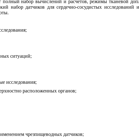
 полный набор вычислений и расчетов, режимы тканевой допл
кий набор датчиков для сердечно-сосудистых исследований и
оты.
следования;
ных ситуаций;
е исследования;
ерхностно расположенных органов;
рименением чрезпищеводных датчиков;