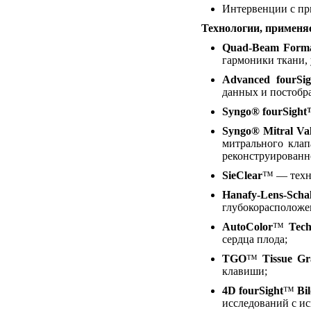
Интервенции с пр
Технологии, применя
Quad-Beam Forma
гармоники ткани,
Advanced fourSi
данных и постобра
Syngo® fourSigh
Syngo® Mitral Val
митрального клап
реконструированн
SieClear
™ — техно
Hanafy-Lens-Schal
глубокорасположе
AutoColor
™
Tech
сердца плода;
TGO
™
Tissue Gra
клавиши;
4D fourSight
™
Bil
исследований с и