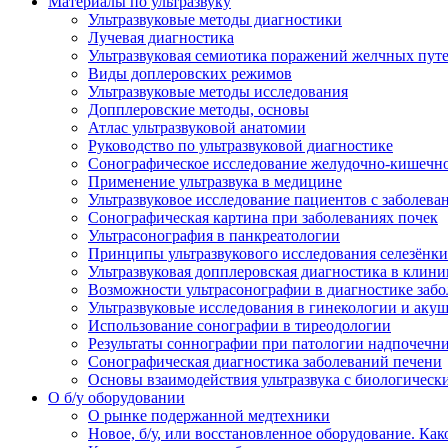
Материалы по ультразвуку
Ультразвуковые методы диагностики
Лучевая диагностика
Ультразвуковая семиотика поражений желчных пут
Виды доплеровских режимов
Ультразвуковые методы исследования
Допплеровские методы, основы
Атлас ультразвуковой анатомии
Руководство по ультразвуковой диагностике
Сонографическое исследование желудочно-кишечно
Применение ультразвука в медицине
Ультразвуковое исследование пациентов с заболев
Сонографическая картина при заболеваниях почек
Ультрасонография в панкреатологии
Принципы ультразвукового исследования селезёнки
Ультразвуковая допплеровская диагностика в клини
Возможности ультрасонографии в диагностике заб
Ультразвуковые исследования в гинекологии и акуш
Использование сонографии в тиреодологии
Результаты соннографии при патологии надпочечн
Сонографическая диагностика заболеваний печени
Основы взаимодействия ультразвука с биологическ
O б/у оборудовании
О рынке подержанной медтехники
Новое, б/у, или восстановленное оборудование. Как