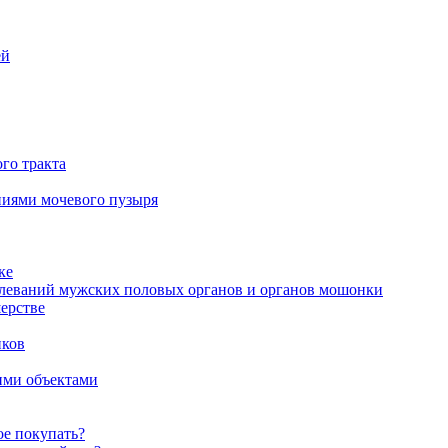
ей
го тракта
аниями мочевого пузыря
ке
олеваний мужских половых органов и органов мошонки
ерстве
иков
ими объектами
ое покупать?