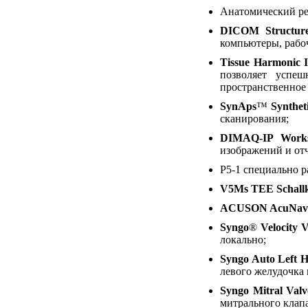
Анатомический ре
DICOM Structure
компьютеры, рабо
Tissue Harmonic 
позволяет успеш
пространственное
SynAps
™
Syntheti
сканирования;
DIMAQ-IP Works
изображений и отч
P5-1 специально 
V5Ms TEE Schall
ACUSON AcuNav
Syngo
®
Velocity 
локально;
Syngo Auto Left H
левого желудочка 
Syngo Mitral Valv
митрального клап