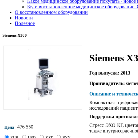
Какое медицинское оборудование покупать - новое
Б/у и восстановленное медицинское оборудование. 
О восстановленном оборудовании
Новости
Полезное
Siemens X300
Siemens X
Год выпуска: 2013
Производитель:
sieme
Описание и техническ
Компактная цифрова
исследований пациент
Поддержка протокол
Стресс-ЭХО-КГ, цвето
476 550
Цена
также внутрисердечно
RUB
USD
KZT
BYN