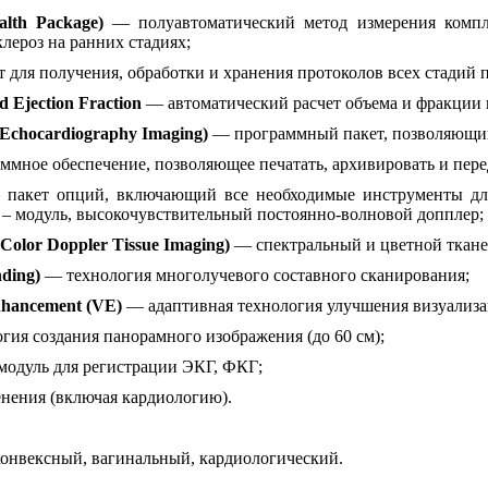
alth Package)
— полуавтоматический метод измерения комплек
клероз на ранних стадиях;
т для получения, обработки и хранения протоколов всех стадий 
d Ejection Fraction
— автоматический расчет объема и фракции 
 Echocardiography Imaging)
— программный пакет, позволяющий
мное обеспечение, позволяющее печатать, архивировать и пер
пакет опций, включающий все необходимые инструменты для 
 – модуль, высокочувствительный постоянно-волновой допплер;
 Color Doppler Tissue Imaging)
— спектральный и цветной ткане
ding)
— технология многолучевого составного сканирования;
enhancement (VE)
— адаптивная технология улучшения визуализаци
гия создания панорамного изображения (до 60 см);
одуль для регистрации ЭКГ, ФКГ;
нения (включая кардиологию).
онвексный, вагинальный, кардиологический.