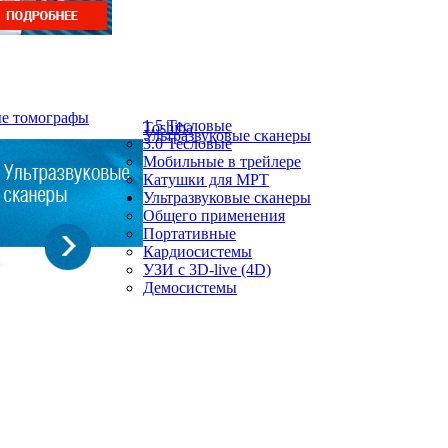
ые томографы
1.5 Тесловые
Toshiba
Ультразвуковые сканеры
3.0 Тесловые
Мобильные в трейлере
Катушки для МРТ
Ультразвуковые сканеры
Общего применения
Портативные
Кардиосистемы
УЗИ с 3D-live (4D)
Демосистемы