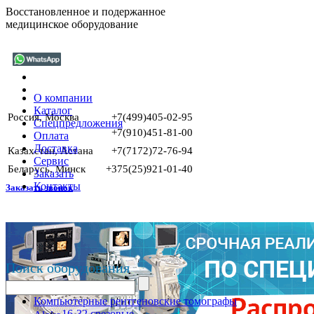
Восстановленное и подержанное
медицинское оборудование
О компании
Каталог
Россия, Москва
+7(499)405-02-95
Спецпредложения
+7(910)451-81-00
Оплата
Доставка
Казахстан, Астана
+7(7172)72-76-94
Сервис
Беларусь, Минск
+375(25)921-01-40
Заказать
Контакты
Заказать звонок
Поиск оборудования
Компьютерные рентгеновские томографы
16-32 срезовые