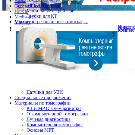
Aloka
64-128 срезовые
General Electric
Мобильные в трейлере
Hitachi
Трубки для КТ
Medison
Магнитно-резонансные томографы
Mindray
Низкоп
Philips
Компьют
Датчики для УЗИ
Cпециальные предложения
Материалы по томографии
КТ и МРТ: в чем разница?
О компьютерной томографии
Лучевая диагностика
Компьютерная томография
Основы МРТ