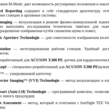
жим M-Mode: дает возможность регулировки положения и накло
d Reporting
содержит в себе стандартную архитектуру отч
чие станции и архивные системы;
Imaging
— визуализация в режиме фазово-инверсионной тканев
но выполнять исследования технически тяжёлых для скан
 разрешение изображения путём снижения шума и помех;
c Aperture Technologie
— для гомогенности изображения вплот
tation
— интегрированная рабочая станция. Удобный дост
етов;
разработанный для
ACUSON X300 PE
датчик для кардиологичес
kopf
— специально разработанный для
ACUSON X300 PE
мульт
™ — ультразвуковой каптетер;
Vector Imaging
™
(VVI) Technologie
— метод визуализации и изм
eart (Auto LH) Technologie
— программный комплекс, позволяю
и левого предсердия;
e Assessment
— метод, который в сочетании с fourSight TEE V
ана;