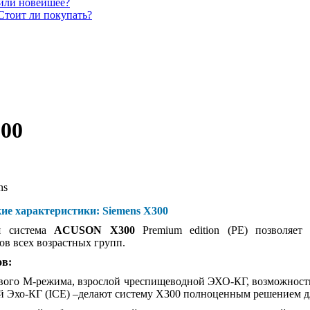
 или новейшее?
Стоит ли покупать?
300
ns
ие характеристики: Siemens X300
я система
ACUSON X300
Premium edition (PE) позволяет 
ов всех возрастных групп.
ов:
вого М-режима, взрослой чреспищеводной ЭХО-КГ, возможность 
й Эхо-КГ (ICE) –делают систему Х300 полноценным решением д