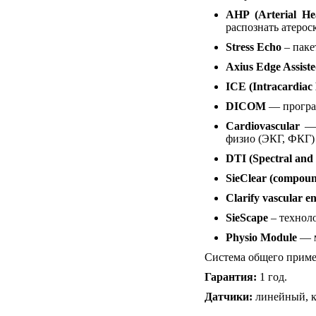
AHP (Arterial He
распознать атерос
Stress Echo
– паке
Axius Edge Assiste
ICE (Intracardiac
DICOM
— програм
Cardiovascular
— 
физио (ЭКГ, ФКГ)
DTI (Spectral and
SieClear (compoun
Clarify vascular 
SieScape
– техноло
Physio Module
— м
Система общего приме
Гарантия:
1 год.
Датчики:
линейный, к