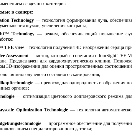
именением сердечных катетеров.
емые в сканере:
tion Technology
— технология формирования луча, обеспечив
 уменьшения шумов, увеличения контраста;
ght™ Technology
— режим, обеспечивающий повышение функ
ботке;
t™ TEE view
– технология получения 4D-изображения сердца пр
ve Assessment
— метод, который в сочетании с fourSight TEE 
ана. Предназначен для кардиохирургических клиник. Позволя
ом 3D-изображении для оценки пространственных соотношений в
логия многолучевого составного сканирования;
lkopftechnologie
— превосходная однородность изображения по 
нных органов;
nologie
— оптимизация цветового допплеровского режима для 
yscale Optimization Technologie
— технология автоматическо
dgebungstechnologie
— программное обеспечение для получени
спользованием специализированного датчика;