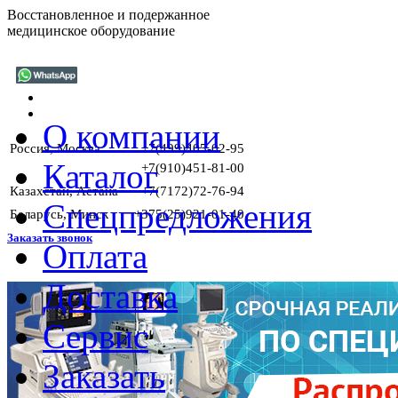
Восстановленное и подержанное
медицинское оборудование
О компании
Россия, Москва
+7(499)405-02-95
Каталог
+7(910)451-81-00
Казахстан, Астана
+7(7172)72-76-94
Спецпредложения
Беларусь, Минск
+375(25)921-01-40
Заказать звонок
Оплата
Доставка
Г
Сервис
Заказать