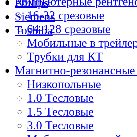
Компьютерные рентген
Philips
16-32 срезовые
Siemens
64-128 срезовые
Toshiba
Мобильные в трейле
Трубки для КТ
Магнитно-резонансные
Низкопольные
1.0 Тесловые
1.5 Тесловые
3.0 Тесловые