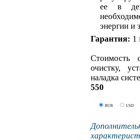
ее в дей
необходим
энергии и 
Гарантия:
1 
Стоимость 
очистку, ус
наладка сист
550
RUB
USD
Дополните
характерист