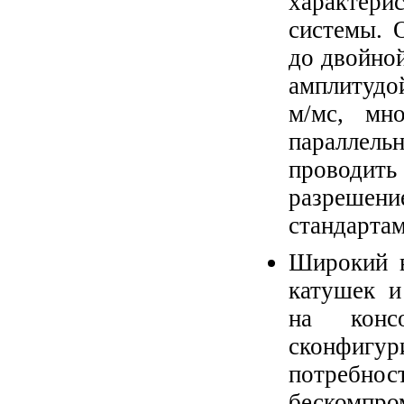
характер
системы. 
до двойно
амплитудой
м/мс, мн
параллель
проводит
разрешени
стандартам
Широкий в
катушек и
на конс
сконфигур
потребнос
бескомпро