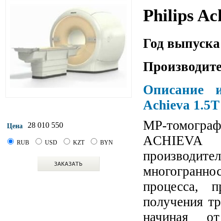
Philips Ac
Год выпуска
Производите
Описание и
Achieva 1.5T
МР-томогр
28 010 550
Цена
АCHIEVA
RUB
USD
KZT
BYN
производит
многогранн
процесса, 
получения тр
начиная от