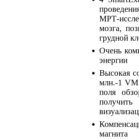
проведен
МРТ-иссле
мозга, по
грудной кл
Очень ком
энергии
Высокая с
млн.-1 VM
поля обзо
получить
визуализац
Компенса
магнита 