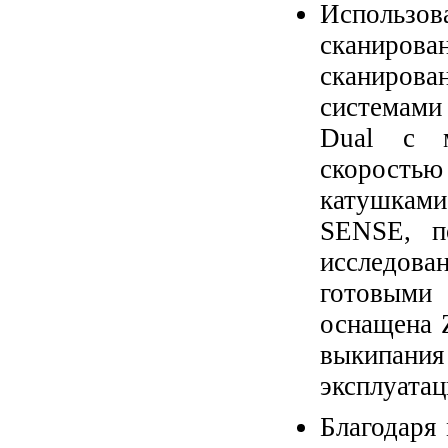
Использ
сканиров
сканиров
системами
Dual с м
скоростью
катушками
SENSE, п
исследова
готовыми
оснащена Z
выкипан
эксплуата
Благодаря