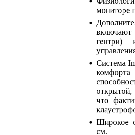
Физиолог
мониторе п
Дополнит
включают 
гентри) 
управления
Система In
комфорта
способнос
открытой,
что факти
клаустроф
Широкое о
см.