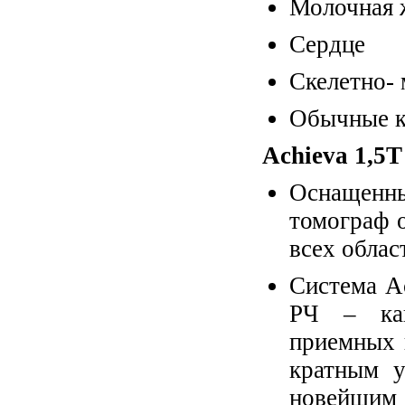
Молочная 
Сердце
Скелетно-
Обычные 
Achieva 1,5T 
Оснащенн
томограф 
всех облас
Система A
РЧ – кан
приемных 
кратным у
новейшим 