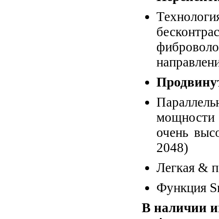
Технолог
бесконт
фибровол
направлен
Продвину
Параллель
мощности 
очень выс
2048)
Легкая & п
Функция Sm
В наличии и