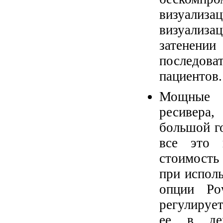
визуали
визуализа
затенен
последоват
пациентов.
Мощные г
ресивера
большой г
все это 
стоимость
при испол
опции Pow
регулируе
ее в дей