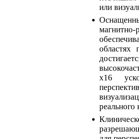
или визуал
Оснащенн
магнитно-р
обеспечив
областях 
достига
высокочас
x16 уск
перспек
визуализа
реального 
Клиниче
разрешающ
для персп