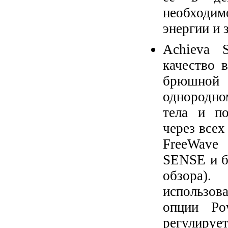
необходим
энергии и 
Achieva 
качество 
брюшной о
однородно
тела и по
через все
FreeWave 
SENSE и б
обзора).
использов
опции Pow
регулируе