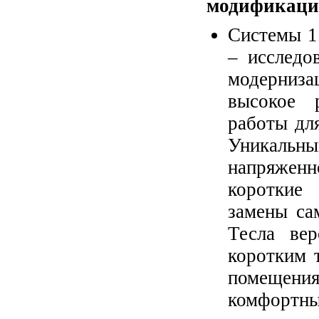
модификаци
Системы 1
– исследо
модернизац
высокое 
работы дл
Уникальны
напряженн
короткие 
замены са
Тесла ве
коротким 
помещени
комфортны