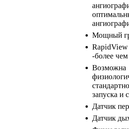
ангиогра
оптима
ангиограф
Мощный гр
RapidView
-более чем
Возмож
физиоло
стандартн
запуска и 
Датчик пе
Датчик ды