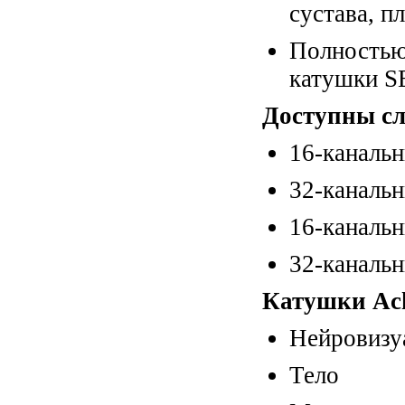
сустава, п
Полность
катушки 
Доступны с
16-каналь
32-каналь
16-каналь
32-каналь
Катушки Ach
Нейровизу
Тело