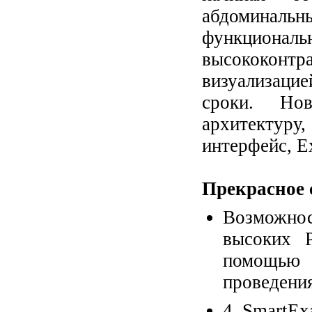
абдоминал
функционал
высококонтр
визуализац
сроки. Но
архитектуру
интерфейс, Е
Прекрасное 
Возможно
высоких Р
помощью 
проведени
4 SmartEx