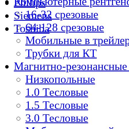
Компьютерные рентген
Philips
16-32 срезовые
Siemens
64-128 срезовые
Toshiba
Мобильные в трейле
Трубки для КТ
Магнитно-резонансные
Низкопольные
1.0 Тесловые
1.5 Тесловые
3.0 Тесловые