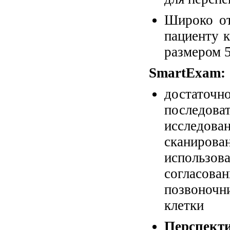
Широко от
пациенту к
размером 5
SmartExam:
достато
последо
исследова
сканиров
использ
согласован
позвоночни
клетки
Перспект