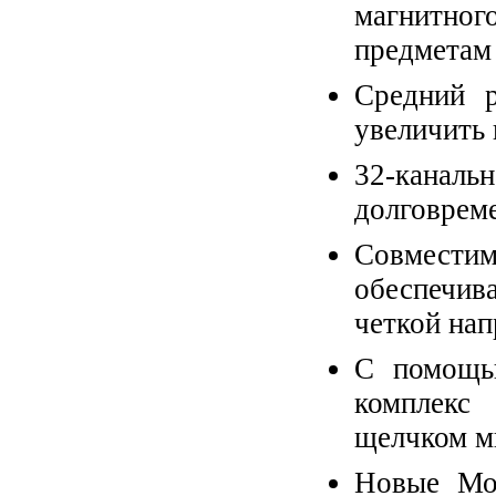
магнитно
предметам
Средний р
увеличить 
32-каналь
долговрем
Cовместим
обеспечив
четкой нап
С помощь
комплекс
щелчком м
Новые Моb