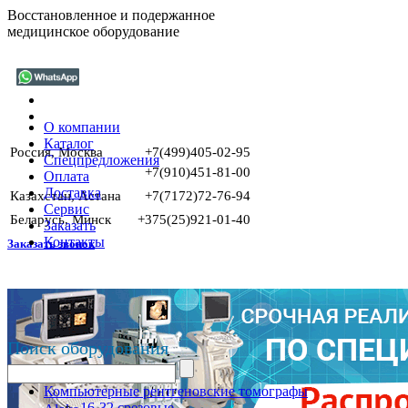
Восстановленное и подержанное
медицинское оборудование
О компании
Каталог
Россия, Москва
+7(499)405-02-95
Спецпредложения
+7(910)451-81-00
Оплата
Доставка
Казахстан, Астана
+7(7172)72-76-94
Сервис
Беларусь, Минск
+375(25)921-01-40
Заказать
Контакты
Заказать звонок
Поиск оборудования
Компьютерные рентгеновские томографы
16-32 срезовые