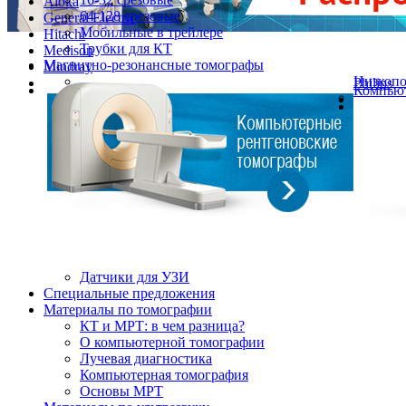
Aloka
64-128 срезовые
General Electric
Мобильные в трейлере
Hitachi
Трубки для КТ
Medison
Магнитно-резонансные томографы
Mindray
Низкоп
Philips
Компьют
Датчики для УЗИ
Cпециальные предложения
Материалы по томографии
КТ и МРТ: в чем разница?
О компьютерной томографии
Лучевая диагностика
Компьютерная томография
Основы МРТ