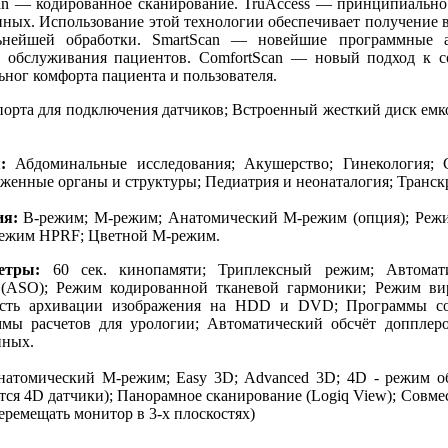
an — кодированное сканирование. TruAccess — принципиально
нных. Использование этой технологии обеспечивает получение 
ьнейшей обработки. SmartScan — новейшие программные 
а обслуживания пациентов. ComfortScan — новый подход к 
ног комфорта пациента и пользователя.
порта для подключения датчиков; Встроенный жесткий диск ем
:
Абдоминальные исследования; Акушерство; Гинекология; С
женные органы и структуры; Педиатрия и неонаталогия; Транск
ия:
В-режим; М-режим; Анатомический М-режим (опция); Режи
режим HPRF; Цветной М-режим.
етры:
60 сек. кинопамяти; Триплексный режим; Автомати
 (ASO); Режим кодированной тканевой гармоники; Режим ви
ость архивации изображения на HDD и DVD; Программы сос
ммы расчетов для урологии; Автоматический обсчёт допплеро
нных.
атомический М-режим; Easy 3D; Advanced 3D; 4D - режим об
уются 4D датчики); Панорамное сканирование (Logiq View); Сов
еремещать монитор в 3-х плоскостях)