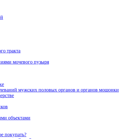
ей
го тракта
аниями мочевого пузыря
ке
олеваний мужских половых органов и органов мошонки
ерстве
иков
ими объектами
ое покупать?