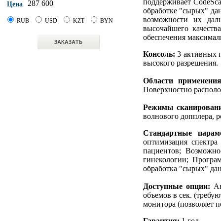
поддерживает CodeSc
287 600
Цена
обработке "сырых" да
возможности их дал
RUB
USD
KZT
BYN
высочайшего качеств
обеспечения максималь
Консоль:
3 активных 
высокого разрешения.
Области применения
Поверхностно располо
Режимы сканирован
волнового допплера, 
Стандартные парам
оптимизация спектра
пациентов; Возможн
гинекологии; Програ
обработка "сырых" да
Доступные опции:
Ан
объемов в сек. (треб
монитора (позволяет п
Гарантия:
1 год.