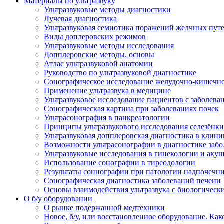
Материалы по ультразвуку
Ультразвуковые методы диагностики
Лучевая диагностика
Ультразвуковая семиотика поражений желчных пут
Виды доплеровских режимов
Ультразвуковые методы исследования
Допплеровские методы, основы
Атлас ультразвуковой анатомии
Руководство по ультразвуковой диагностике
Сонографическое исследование желудочно-кишечно
Применение ультразвука в медицине
Ультразвуковое исследование пациентов с заболев
Сонографическая картина при заболеваниях почек
Ультрасонография в панкреатологии
Принципы ультразвукового исследования селезёнки
Ультразвуковая допплеровская диагностика в клини
Возможности ультрасонографии в диагностике заб
Ультразвуковые исследования в гинекологии и акуш
Использование сонографии в тиреодологии
Результаты соннографии при патологии надпочечн
Сонографическая диагностика заболеваний печени
Основы взаимодействия ультразвука с биологическ
O б/у оборудовании
О рынке подержанной медтехники
Новое, б/у, или восстановленное оборудование. Как