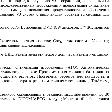
 новый подход к получению УЗ изображений, основанный на
высококачественных изображений и предоставляет уникальные
алгоритмы для повышения продуктивности и обеспечения
созданию УЗ систем с высочайшим уровнем эргономики для
костью 80Гб; Встроенный DVD-R/W дисковод; 17" ЖК-монитор
келетно-мышечная система; Сосудистая система; Урология;
раниальные исследования.
м ЦДК; Режим энергетического допплера; Режим импульсно-
ческая оптимизация изображения (АТО); Автоматическая
ртуального конвекса; Программы для создания базы данных
удистых расчетов; Программы расчетов для акушерства и
вского спектра в реальном триплексном режиме; TruAccess,
ъемного сканирования в реальном масштабе времени, до 30
местимость с DICOM 3; ECG – модуль; Монтажный набор штанги